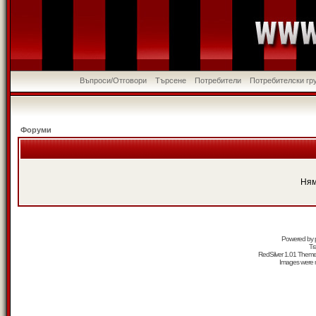
Въпроси/Отговори
Търсене
Потребители
Потребителски гр
Форуми
Ням
Powered by
Tr
RedSilver 1.01 Them
Images were