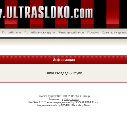
Потребители
Потребителски групи
Регистрирайте се
Профил
Влезте, за да в
Информация
Няма създадени групи
Powered by
phpBB
© 2001, 2005 phpBB Group
Translation by:
Boby Dimitrov
RedSilver 1.01 Theme was programmed by
DEVPPL
HTML Forum
Images were made by
DEVPPL
Photoshop Forum