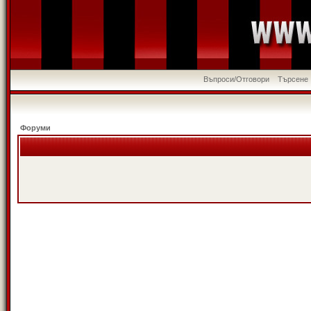
Въпроси/Отговори
Търсене
Форуми