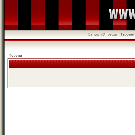
Въпроси/Отговори
Търсене
Форуми