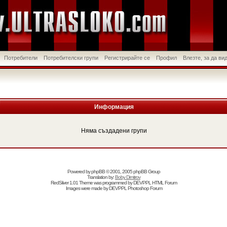
Потребители
Потребителски групи
Регистрирайте се
Профил
Влезте, за да в
Информация
Няма създадени групи
Powered by
phpBB
© 2001, 2005 phpBB Group
Translation by:
Boby Dimitrov
RedSilver 1.01 Theme was programmed by
DEVPPL
HTML Forum
Images were made by
DEVPPL
Photoshop Forum