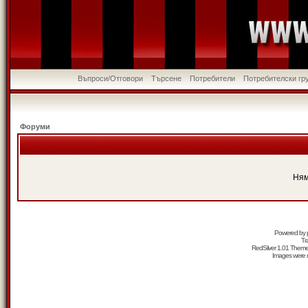
Въпроси/Отговори
Търсене
Потребители
Потребителски гр
Форуми
Ням
Powered by
Tr
RedSilver 1.01 Them
Images were