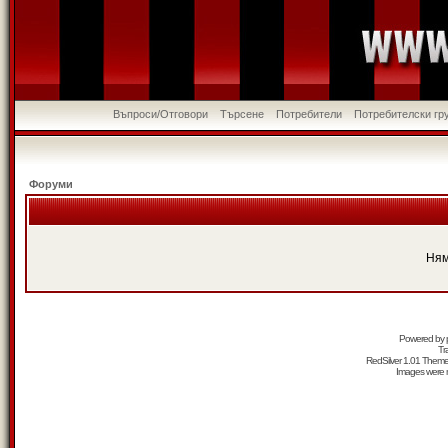
Въпроси/Отговори
Търсене
Потребители
Потребителски гр
Форуми
Ням
Powered by
Tr
RedSilver 1.01 Them
Images were