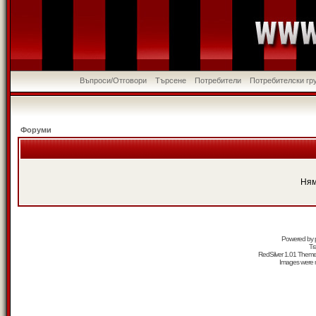
Въпроси/Отговори
Търсене
Потребители
Потребителски гр
Форуми
Ням
Powered by
Tr
RedSilver 1.01 Them
Images were