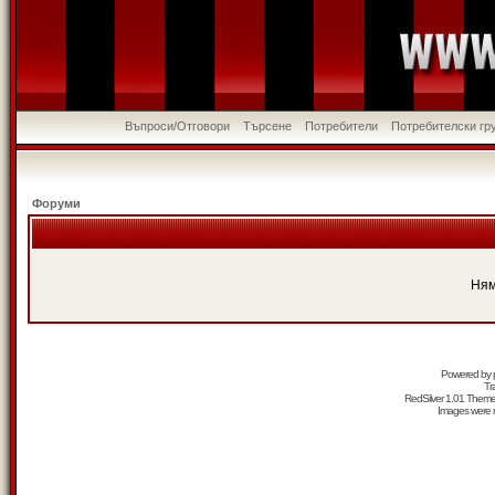
Въпроси/Отговори
Търсене
Потребители
Потребителски гр
Форуми
Ням
Powered by
Tr
RedSilver 1.01 Them
Images were