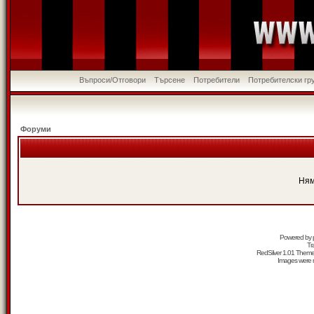
Въпроси/Отговори
Търсене
Потребители
Потребителски гр
Форуми
Ням
Powered by
Tr
RedSilver 1.01 Them
Images were