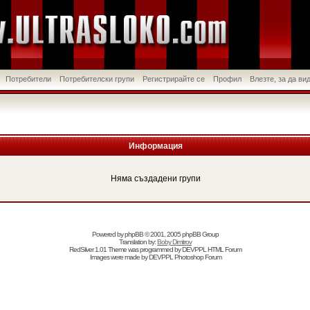
Потребители
Потребителски групи
Регистрирайте се
Профил
Влезте, за да в
Информация
Няма създадени групи
Powered by
phpBB
© 2001, 2005 phpBB Group
Translation by:
Boby Dimitrov
RedSilver 1.01 Theme was programmed by
DEVPPL
HTML Forum
Images were made by
DEVPPL
Photoshop Forum