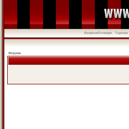
Въпроси/Отговори
Търсене
Форуми