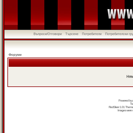
Въпроси/Отговори
Търсене
Потребители
Потребителски гр
Форуми
Ням
Powered by
Tr
RedSilver 1.01 Them
Images were