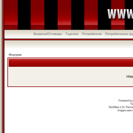
Въпроси/Отговори
Търсене
Потребители
Потребителски гр
Форуми
Ням
Powered by
Tr
RedSilver 1.01 Them
Images were