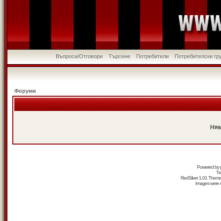
Въпроси/Отговори
Търсене
Потребители
Потребителски гр
Форуми
Ням
Powered by
Tr
RedSilver 1.01 Them
Images were