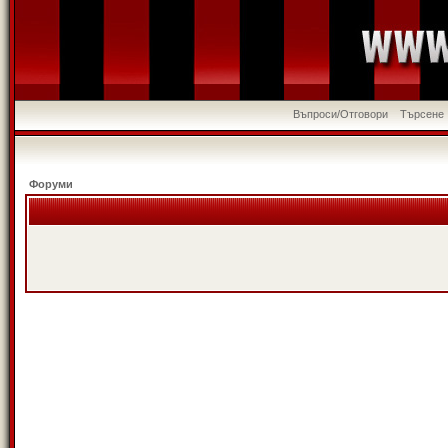
Въпроси/Отговори
Търсене
Форуми