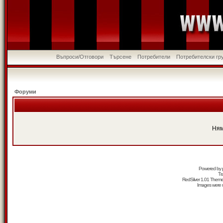
Въпроси/Отговори
Търсене
Потребители
Потребителски гр
Форуми
Ням
Powered by
Tr
RedSilver 1.01 Them
Images were