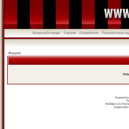
Въпроси/Отговори
Търсене
Потребители
Потребителски гр
Форуми
Ням
Powered by
Tr
RedSilver 1.01 Them
Images were