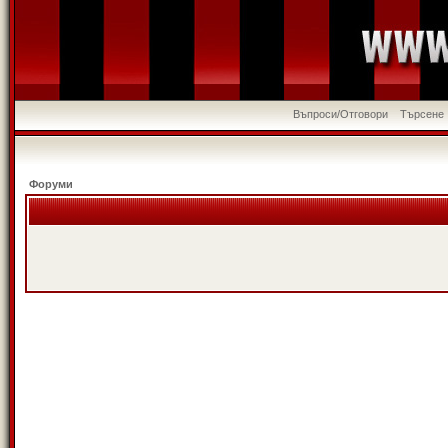
Въпроси/Отговори
Търсене
Форуми