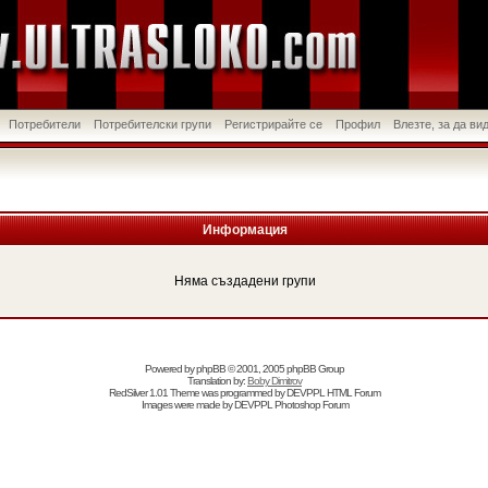
Потребители
Потребителски групи
Регистрирайте се
Профил
Влезте, за да в
Информация
Няма създадени групи
Powered by
phpBB
© 2001, 2005 phpBB Group
Translation by:
Boby Dimitrov
RedSilver 1.01 Theme was programmed by
DEVPPL
HTML Forum
Images were made by
DEVPPL
Photoshop Forum