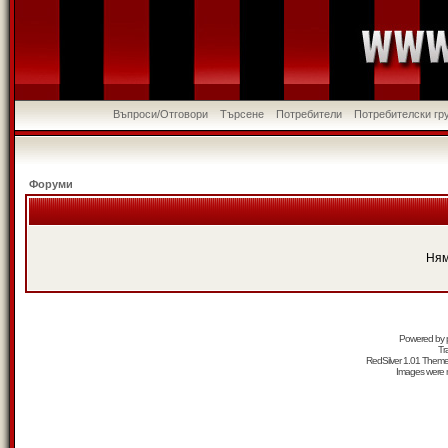
Въпроси/Отговори
Търсене
Потребители
Потребителски гр
Форуми
Ням
Powered by
Tr
RedSilver 1.01 Them
Images were