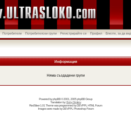
Потребители
Потребителски групи
Регистрирайте се
Профил
Влезте, за да в
Информация
Няма създадени групи
Powered by
phpBB
© 2001, 2005 phpBB Group
Translation by:
Boby Dimitrov
RedSilver 1.01 Theme was programmed by
DEVPPL
HTML Forum
Images were made by
DEVPPL
Photoshop Forum