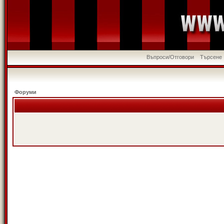
Въпроси/Отговори
Търсене
Форуми