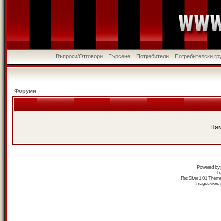
Въпроси/Отговори
Търсене
Потребители
Потребителски гр
Форуми
Ням
Powered by
Tr
RedSilver 1.01 Them
Images were