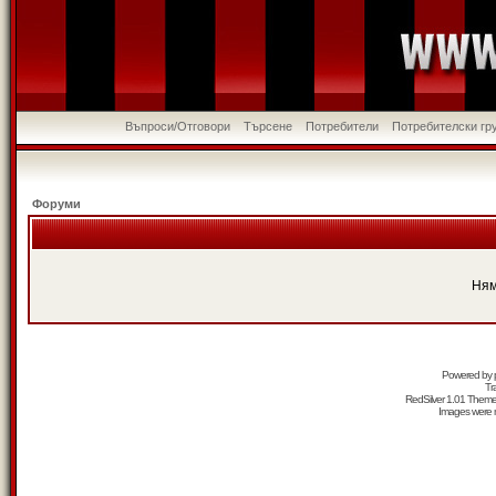
Въпроси/Отговори
Търсене
Потребители
Потребителски гр
Форуми
Ням
Powered by
Tr
RedSilver 1.01 Them
Images were