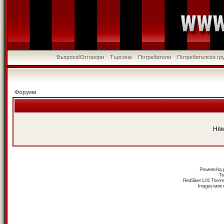
Въпроси/Отговори
Търсене
Потребители
Потребителски гр
Форуми
Ням
Powered by
Tr
RedSilver 1.01 Them
Images were