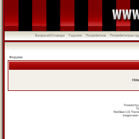
Въпроси/Отговори
Търсене
Потребители
Потребителски гр
Форуми
Ням
Powered by
Tr
RedSilver 1.01 Them
Images were