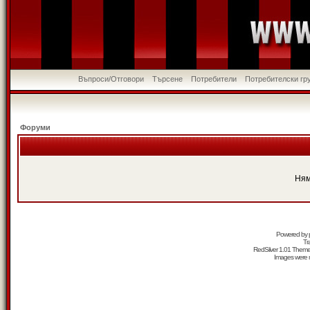
Въпроси/Отговори
Търсене
Потребители
Потребителски гр
Форуми
Ням
Powered by
Tr
RedSilver 1.01 Them
Images were