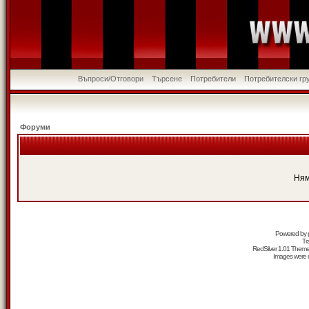
Въпроси/Отговори
Търсене
Потребители
Потребителски гр
Форуми
Ням
Powered by
Tr
RedSilver 1.01 Them
Images were