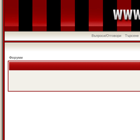
Въпроси/Отговори
Търсене
Форуми