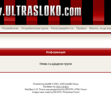
Потребители
Потребителски групи
Регистрирайте се
Профил
Влезте, за да в
Информация
Няма създадени групи
Powered by
phpBB
© 2001, 2005 phpBB Group
Translation by:
Boby Dimitrov
RedSilver 1.01 Theme was programmed by
DEVPPL
HTML Forum
Images were made by
DEVPPL
Photoshop Forum