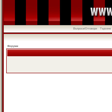
Въпроси/Отговори
Търсене
Форуми