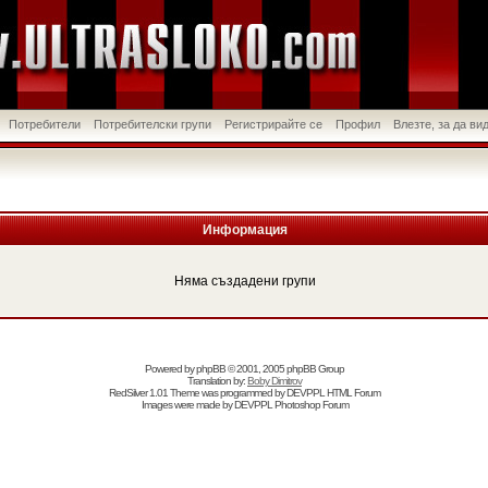
Потребители
Потребителски групи
Регистрирайте се
Профил
Влезте, за да в
Информация
Няма създадени групи
Powered by
phpBB
© 2001, 2005 phpBB Group
Translation by:
Boby Dimitrov
RedSilver 1.01 Theme was programmed by
DEVPPL
HTML Forum
Images were made by
DEVPPL
Photoshop Forum