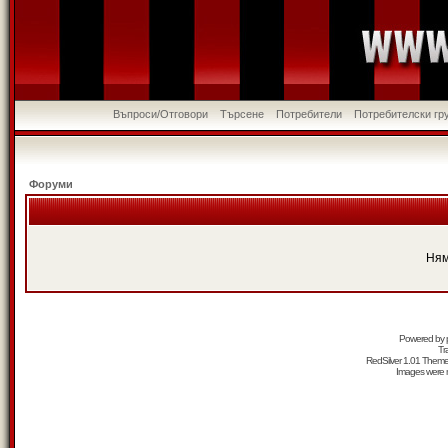
Въпроси/Отговори
Търсене
Потребители
Потребителски гр
Форуми
Ням
Powered by
Tr
RedSilver 1.01 Them
Images were