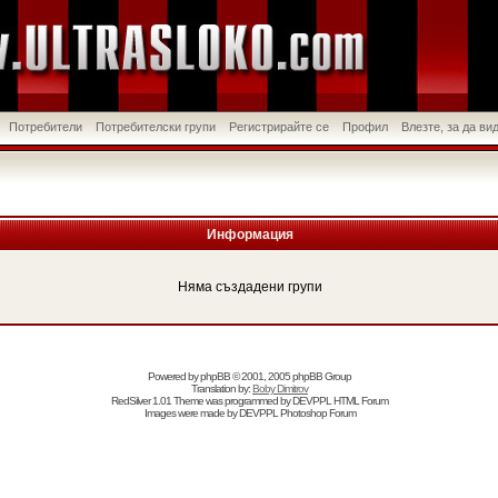
Потребители
Потребителски групи
Регистрирайте се
Профил
Влезте, за да в
Информация
Няма създадени групи
Powered by
phpBB
© 2001, 2005 phpBB Group
Translation by:
Boby Dimitrov
RedSilver 1.01 Theme was programmed by
DEVPPL
HTML Forum
Images were made by
DEVPPL
Photoshop Forum