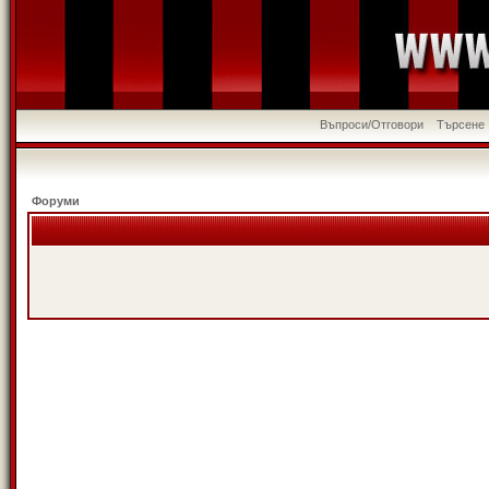
Въпроси/Отговори
Търсене
Форуми