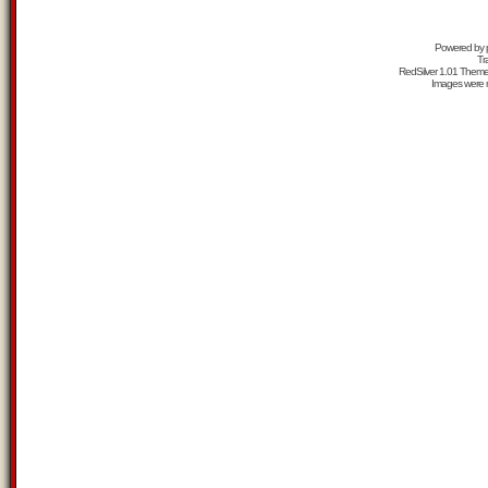
Powered by
Tr
RedSilver 1.01 Them
Images were