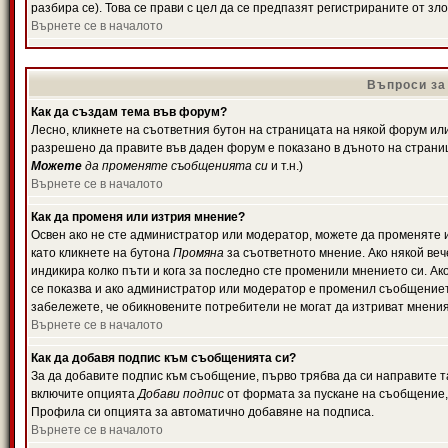
разбира се). Това се прави с цел да се предпазят регистрираните от з
Върнете се в началото
Въпроси за
Как да създам тема във форум?
Лесно, кликнете на съответния бутон на страницата на някой форум или 
разрешено да правите във даден форум е показано в дъното на страни
Можете
да променяте съобщенията си
и т.н.)
Върнете се в началото
Как да променя или изтрия мнение?
Освен ако не сте администратор или модератор, можете да променяте 
като кликнете на бутона
Промяна
за съответното мнение. Ако някой вече
индикира колко пъти и кога за последно сте променили мнението си. Ако 
се показва и ако администратор или модератор е променил съобщениет
забележете, че обикновените потребители не могат да изтриват мненият
Върнете се в началото
Как да добавя подпис към съобщенията си?
За да добавите подпис към съобщение, първо трябва да си направите т
включите опцията
Добави подпис
от формата за пускане на съобщение, 
Профила си опцията за автоматично добавяне на подписа.
Върнете се в началото