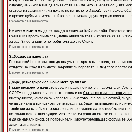
Форумът пази вашия статус
Влязъл
само за кратко, след като активност
сигурно, че никой няма да влиза от ваше име. Ако изберете опцията
Иск
статуса ви за винаги (или докато не натиснете Изход). Този подход, оба
и прочие публични места, тъй като е възможно други хора да влязат на
Върнете се в началото
Не искам името ми да се вижда в списъка Кой е онлайн. Как става то
Във вашия профил има специална опция за това:
Скриване на вашия о
за вас. За останалите потребители ще сте Скрит.
Върнете се в началото
Забравих си паролата!
Без паника! Не е възможно да получите старата си парола, но за сметка
отидете на Вход и кликнете
Забравих си паролата!
. След това просто с
Върнете се в началото
Добре, регистрирах се, но не мога да вляза!
Първо проверете дали сте въвели правилно името и паролата си. Ако те
COPPA-поддръжката и вие сте кликнали на
Съгласен съм със тези усло
инструкциите, които са ви изпратени. Ако това не е вашия случай, сигу
че да се налага всички нови регистрации да бъдат активирани или личн
трябвало да ви е била представена информация дали е необходима акти
получили мейл с инструкции. Ако не сте, сигурни ли сте, че сте въвели
е да се намали риска от потребители, злоупотребяващи с форумите. Ако
администраторите.
Върнете се в началото