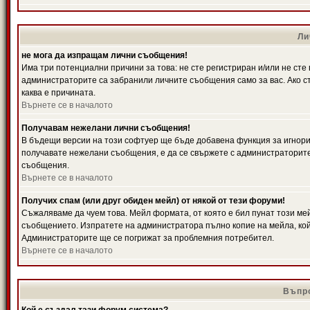
Ли
не мога да изпращам лични съобщения!
Има три потенциални причини за това: не сте регистриран и/или не ст
администраторите са забранили личните съобщения само за вас. Ако ст
каква е причината.
Върнете се в началото
Получавам нежелани лични съобщения!
В бъдещи версии на този софтуер ще бъде добавена функция за игнорира
получавате нежелани съобщения, е да се свържете с администраторите
съобщения.
Върнете се в началото
Получих спам (или друг обиден мейл) от някой от тези форуми!
Съжаляваме да чуем това. Мейл формата, от която е бил пунат този ме
съобщението. Изпратете на администратора пълно копие на мейла, кой
Администраторите ще се погрижат за проблемния потребител.
Върнете се в началото
Въпро