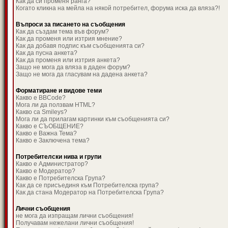
Как да си променя ранга?
Когато кликна на мейла на някой потребител, форума иска да вляза?!
Въпроси за писането на съобщения
Как да създам тема във форум?
Как да променя или изтрия мнение?
Как да добавя подпис към съобщенията си?
Как да пусна анкета?
Как да променя или изтрия анкета?
Защо не мога да вляза в даден форум?
Защо не мога да гласувам на дадена анкета?
Форматиране и видове теми
Какво е BBCode?
Мога ли да ползвам HTML?
Какво са Smileys?
Мога ли да прилагам картинки към съобщенията си?
Какво е СЪОБЩЕНИЕ?
Какво е Важна Тема?
Какво е Заключена тема?
Потребителски нива и групи
Какво е Администратор?
Какво е Модератор?
Какво е Потребителска Група?
Как да се присъединя към Потребителска група?
Как да стана Модератор на Потребителска Група?
Лични съобщения
не мога да изпращам лични съобщения!
Получавам нежелани лични съобщения!