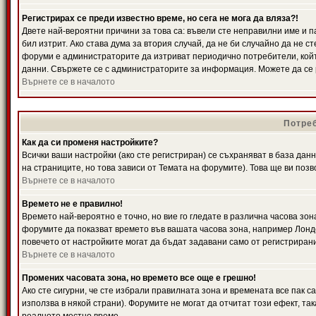
Регистрирах се преди известно време, но сега не мога да вляза?!
Двете най-вероятни причини за това са: въвели сте неправилни име и п
бил изтрит. Ако става дума за втория случай, да не би случайно да не
форуми е администраторите да изтриват периодично потребители, койт
данни. Свържете се с администраторите за информация. Можете да се р
Върнете се в началото
Потреб
Как да си променя настройките?
Всички ваши настройки (ако сте регистриран) се съхраняват в база данн
на страниците, но това зависи от Темата на форумите). Това ще ви поз
Върнете се в началото
Времето не е правилно!
Времето най-вероятно е точно, но вие го гледате в различна часова зон
форумите да показват времето във вашата часова зона, например Лондо
повечето от настройките могат да бъдат задавани само от регистрирани 
Върнете се в началото
Промених часовата зона, но времето все още е грешно!
Ако сте сигурни, че сте избрали правилната зона и времената все пак с
използва в някой страни). Форумите не могат да отчитат този ефект, та