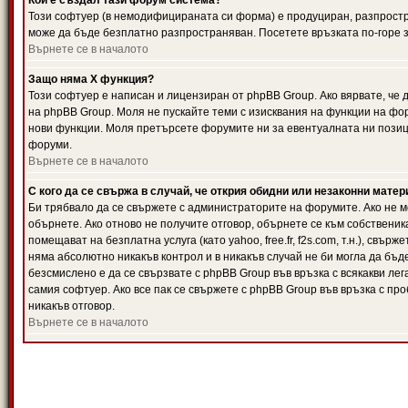
Кой е създал тази форум система?
Този софтуер (в немодифицираната си форма) е продуциран, разпрост
може да бъде безплатно разпространяван. Посетете връзката по-горе з
Върнете се в началото
Защо няма X функция?
Този софтуер е написан и лицензиран от phpBB Group. Ако вярвате, че
на phpBB Group. Моля не пускайте теми с изисквания на функции на фор
нови функции. Моля претърсете форумите ни за евентуалната ни позиц
форуми.
Върнете се в началото
С кого да се свържа в случай, че открия обидни или незаконни мате
Би трябвало да се свържете с администраторите на форумите. Ако не мо
обърнете. Ако отново не получите отговор, обърнете се към собственика
помещават на безплатна услуга (като yahoo, free.fr, f2s.com, т.н.), свъ
няма абсолютно никакъв контрол и в никакъв случай не би могла да бъд
безсмислено е да се свързвате с phpBB Group във връзка с всякакви лег
самия софтуер. Ако все пак се свържете с phpBB Group във връзка с пр
никакъв отговор.
Върнете се в началото