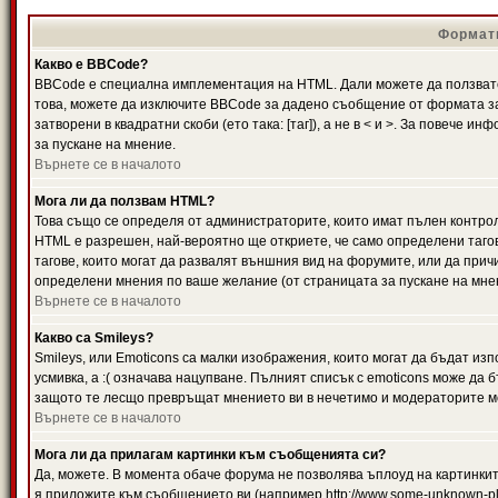
Формати
Какво е BBCode?
BBCode е специална имплементация на HTML. Дали можете да ползвате
това, можете да изключите BBCode за дадено съобщение от формата за
затворени в квадратни скоби (ето така: [таг]), а не в < и >. За повече
за пускане на мнение.
Върнете се в началото
Мога ли да ползвам HTML?
Това също се определя от администраторите, които имат пълен контро
HTML е разрешен, най-вероятно ще откриете, че само определени тагов
тагове, които могат да развалят външния вид на форумите, или да прич
определени мнения по ваше желание (от страницата за пускане на мне
Върнете се в началото
Какво са Smileys?
Smileys, или Emoticons са малки изображения, които могат да бъдат изп
усмивка, а :( означава нацупване. Пълният списък с emoticons може да б
защото те лесщо превръщат мнението ви в нечетимо и модераторите мо
Върнете се в началото
Мога ли да прилагам картинки към съобщенията си?
Да, можете. В момента обаче форума не позволява ъплоуд на картинките
я приложите към съобщението ви (например http://www.some-unknown-pla