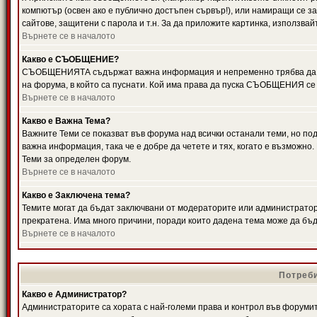
компютър (освен ако е публично достъпен сървър!), или намиращи се з
сайтове, защитени с парола и т.н. За да приложите картинка, използвай
Върнете се в началото
Какво е СЪОБЩЕНИЕ?
СЪОБЩЕНИЯТА съдържат важна информация и непременно трябва да ги
на форума, в който са пуснати. Кой има права да пуска СЪОБЩЕНИЯ се
Върнете се в началото
Какво е Важна Тема?
Важните Теми се показват във форума над всички останали теми, но 
важна информация, така че е добре да четете и тях, когато е възмож
Теми за определен форум.
Върнете се в началото
Какво е Заключена тема?
Темите могат да бъдат заключвани от модераторите или администратори
прекратена. Има много причини, поради които дадена тема може да бъ
Върнете се в началото
Потреби
Какво е Администратор?
Администраторите са хората с най-големи права и контрол във форумит