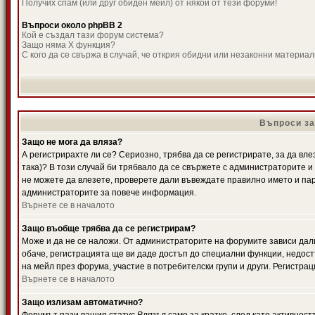
Получих спам (или друг обиден мейл) от някой от тези форуми!
Въпроси около phpBB 2
Кой е създал тази форум система?
Защо няма X функция?
С кого да се свържа в случай, че открия обидни или незаконни материа
Въпроси за
Защо не мога да вляза?
А регистрирахте ли се? Сериозно, трябва да се регистрирате, за да вле
така)? В този случай би трябвало да се свържете с администраторите и д
не можете да влезете, проверете дали въвеждате правилно името и паро
администраторите за повече информация.
Върнете се в началото
Защо въобще трябва да се регистрирам?
Може и да не се наложи. От администраторите на форумите зависи дали
обаче, регистрацията ще ви даде достъп до специални функции, недост
на мейл през форума, участие в потребителски групи и други. Регистра
Върнете се в началото
Защо излизам автоматично?