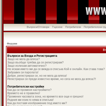
Въпроси/Отговори
Търсене
Потребители
Потребителски гр
Форуми
В
Въпроси за Входа и Регистрацията
Защо не мога да вляза?
Защо въобще трябва да се регистрирам?
Защо излизам автоматично?
Не искам името ми да се вижда в списъка Кой е онлайн. Как става това?
Забравих си паролата!
Добре, регистрирах се, но не мога да вляза!
Регистрирах се преди известно време, но сега не мога да вляза?!
Потребителски настройки
Как да си променя настройките?
Времето не е правилно!
Промених часовата зона, но времето все още е грешно!
Родния ми език го няма в списъка!
Как да поставя изображение под името ми?