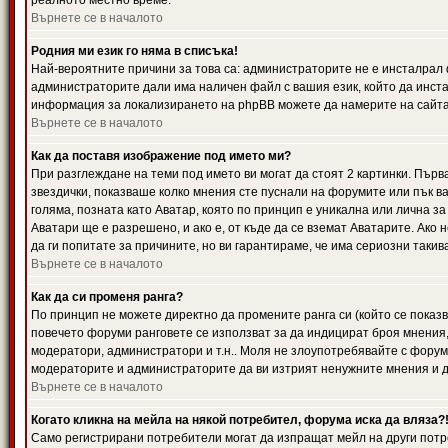
реалното местно време.
Върнете се в началото
Родния ми език го няма в списъка!
Най-вероятните причини за това са: администраторите не е инсталрал 
администраторите дали има наличен файл с вашия език, който да инста
информация за локализирането на phpBB можете да намерите на сайта 
Върнете се в началото
Как да поставя изображение под името ми?
При разглеждане на теми под името ви могат да стоят 2 картинки. Първ
звездички, показваше колко мнения сте пуснали на форумите или пък ва
голяма, позната като Аватар, която по принцип е уникална или лична 
Аватари ще е разрешено, и ако е, от къде да се вземат Аватарите. Ако
да ги попитате за причините, но ви гарантираме, че има сериозни такив
Върнете се в началото
Как да си променя ранга?
По принцип не можете директно да промените ранга си (който се показва
повечето форуми ранговете се използват за да индицират броя мнения,
модератори, администратори и т.н.. Моля не злоупотребявайте с форуми
модераторите и администраторите да ви изтрият ненужните мнения и да 
Върнете се в началото
Когато кликна на мейла на някой потребител, форума иска да вляза?
Само регистрирани потребители могат да изпращат мейл на други потр