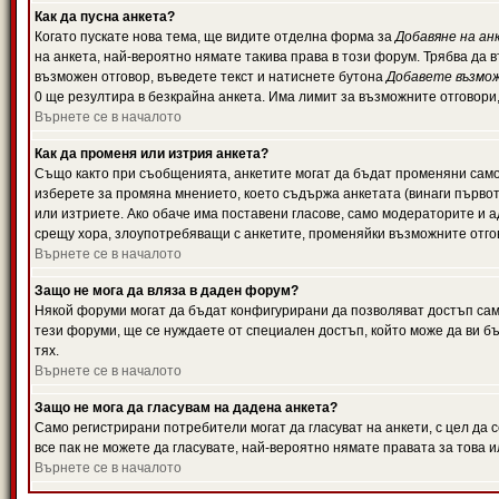
Как да пусна анкета?
Когато пускате нова тема, ще видите отделна форма за
Добавяне на ан
на анкета, най-вероятно нямате такива права в този форум. Трябва да 
възможен отговор, въведете текст и натиснете бутона
Добавете възмо
0 ще резултира в безкрайна анкета. Има лимит за възможните отговори
Върнете се в началото
Как да променя или изтрия анкета?
Също както при съобщенията, анкетите могат да бъдат променяни само 
изберете за промяна мнението, което съдържа анкетата (винаги първото
или изтриете. Ако обаче има поставени гласове, само модераторите и 
срещу хора, злоупотребяващи с анкетите, променяйки възможните отгов
Върнете се в началото
Защо не мога да вляза в даден форум?
Някой форуми могат да бъдат конфигурирани да позволяват достъп само 
тези форуми, ще се нуждаете от специален достъп, който може да ви 
тях.
Върнете се в началото
Защо не мога да гласувам на дадена анкета?
Само регистрирани потребители могат да гласуват на анкети, с цел да 
все пак не можете да гласувате, най-вероятно нямате правата за това и
Върнете се в началото