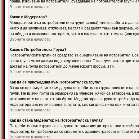
права, изгонване на потребители, създаване на потребителски групи и м
Върнете се в началото
Какво е Модератор?
Модераторите са потребители (или групи такива), чиято работа е да н
както и да заключват, отключват, местят и разделят теми във форума, к
на обиден и незаконен материал, както и излизането от темата (или пус
Върнете се в началото
Какво е Потребителска Група?
Потребителските групи са средство за обединяване на потребител. Всек
всяка група може да има индивидуални права. Така администраторите м
достъп на група потребители до личен (скрит) форум, и т.н.
Върнете се в началото
Как да се присъединя към Потребителска група?
За да се присъедините към дадена потребителска група, кликнете на л
групи. Не всички групи са
отворени
за членове, някой са затворени, а п
като кликнете на съответния бутон. Модератора на групата трябва да о
модератора ако не ви приеме в групата, със сигурност има причини за т
Върнете се в началото
Как да стана Модератор на Потребителска Група?
Потребителските групи се създават от администраторите, които избират
модератор, би трябвало да се свържете с администраторите. Пратете
Върнете се в началото