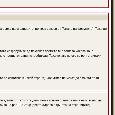
а върха на страниците, но това зависи от Темата на форумите). Това ще
 така че форумите да показват времето във вашата часова зона,
 от регистрирани потребители. Така че, ако не сте се регистрирали,
то се използва в някой страни). Форумите не могат да отчитат този
те администраторите дали има наличен файл с вашия език, който да
айта на phpBB Group (вижте адреса в дъното на страниците)