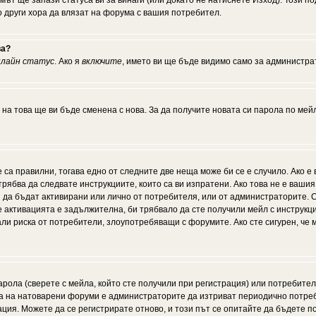
мът ще запази статуса ви за винаги (или докато не натиснете Изход). Този по
о други хора да влязат на форума с вашия потребител.
ва?
нлайн статус
. Ако я
включите
, името ви ще бъде видимо само за администрат
 на това ще ви бъде сменена с нова. За да получите новата си парола по мей
 са правилни, тогава едно от следните две неща може би се е случило. Ако 
рябва да следвате инструкциите, които са ви изпратени. Ако това не е ваши
ии да бъдат активирани или лично от потребителя, или от администраторите. С
активацията е задължителна, би трябвало да сте получили мейл с инструкции.
али риска от потребители, злоупотребяващи с форумите. Ако сте сигурен, че
рола (сверете с мейла, който сте получили при регистрация) или потребителят
а на натоварени форуми е администраторите да изтриват периодично потреби
ия. Можете да се регистрирате отново, и този път се опитайте да бъдете по