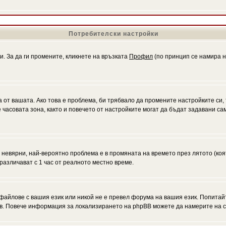
Потребителски настройки
и. За да ги промените, кликнете на връзката
Профил
(по принцип се намира н
а от вашата. Ако това е проблема, би трябвало да промените настройките си,
асовата зона, както и повечето от настройките могат да бъдат задавани само
а невярни, най-вероятно проблема е в промяната на времето през лятото (коя
различават с 1 час от реалното местно време.
файлове с вашия език или никой не е превел форума на вашия език. Попитай
ъв. Повече информация за локализирането на phpBB можете да намерите на с