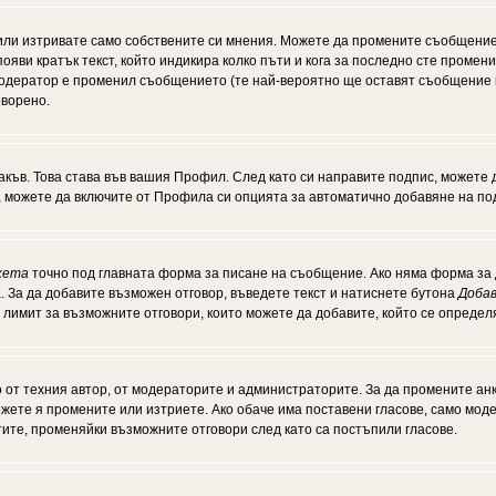
или изтривате само собствените си мнения. Можете да промените съобщение
появи кратък текст, който индикира колко пъти и кога за последно сте промен
и модератор е променил съобщението (те най-вероятно ще оставят съобщение 
оворено.
акъв. Това става във вашия Профил. След като си направите подпис, можете
, можете да включите от Профила си опцията за автоматично добавяне на по
кета
точно под главната форма за писане на съобщение. Ако няма форма за д
. За да добавите възможен отговор, въведете текст и натиснете бутона
Добав
а лимит за възможните отговори, които можете да добавите, който се опреде
от техния автор, от модераторите и администраторите. За да промените анк
можете я промените или изтриете. Ако обаче има поставени гласове, само мо
тите, променяйки възможните отговори след като са постъпили гласове.