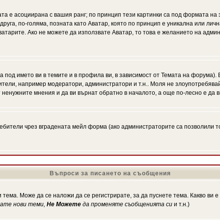
ата е асоциирана с вашия ранг; по принцип тези картинки са под формата на
 друга, по-голяма, позната като Аватар, която по принцип е уникална или ли
Аватарите. Ако не можете да използвате Аватар, то това е желанието на адми
а под името ви в темите и в профила ви, в зависимост от Темата на форума).
ители, например модератори, администратори и т.н.. Моля не злоупотребява
 ненужните мнения и да ви върнат обратно в началото, а още по-лесно е да в
!
бители чрез вградената мейл форма (ако администраторите са позволили това
Въпроси за писането на съобщения
 тема. Може да се наложи да се регистрирате, за да пуснете тема. Какво ви 
кате нови теми,
Не Можете
да променяте съобщенията си
и т.н.)