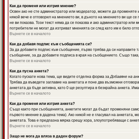
Как да променя или изтрия мнение?
Освен ако не сте администратор или модератор, можете да променяте 
някой вече е отговорил на мнението ви, в дъното на мнението ви ще се 
не ви показва. Този текст няма да се показва и ако администратор ил
потребители не могат да изтриват мненията си след като им е било отг
Върнете се в началото
Как да добавя подпис към съобщенията си?
За да добавите подпис към съобщение, първо трябва да си направите т
съобщение, за да добавите подписа в края на съобщението. Също така
Върнете се в началото
Как да пусна анкета?
Когато пускате нова тема, ще видите отделна форма за
Добавяне на ан
Трябва да въведете заглавие на анкетата и поне два възможни отговора
анкетата да бъде активна, като 0 ще резултира в безкрайна анкета. Им
Върнете се в началото
Как да променя или изтрия анкета?
Също както при съобщенията, анкетите могат да бъдат променяни само 
първото мнение в дадена тема). Ако никой не е гласувал на анкетата, 
анкетата. Това е предпазна мярка срещу хора, злоупотребяващи с анке
Върнете се в началото
Защо не мога да вляза в даден форум?