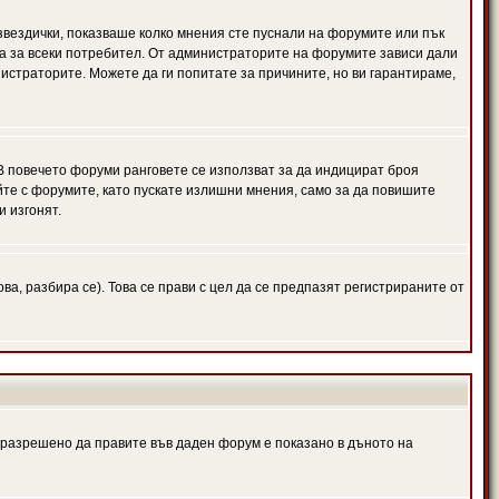
 звездички, показваше колко мнения сте пуснали на форумите или пък
чна за всеки потребител. От администраторите на форумите зависи дали
нистраторите. Можете да ги попитате за причините, но ви гарантираме,
 В повечето форуми ранговете се използват за да индицират броя
йте с форумите, като пускате излишни мнения, само за да повишите
и изгонят.
, разбира се). Това се прави с цел да се предпазят регистрираните от
е разрешено да правите във даден форум е показано в дъното на