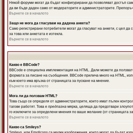
Някой форуми могат да бъдат конфигурирани да позволяват достъп само 
да ви бъде даден само от модераторите и администраторите. Препоръчв
Върнете се в началото
Защо не мога да гласувам на дадена анкета?
Само регистрирани потребители могат да гласуват на анкети, с цел да 
за това или анкетата е изтекла.
Върнете се в началото
Какво е BBCode?
BBCode е специална имплементация на HTML. Дали можете да ползвате
формата за писане на съобщения. BBCode прилича много на HTML, използв
към което има връзка от страницата за пускане на мнение.
Върнете се в началото
Мога ли да ползвам HTML?
Това също се определя от администраторите, които имат пълен контро
тагове работят. Това е
предпазна
мярка, целяща да предотвари злоупотр
го изключите за определени мнения по ваше желание (от страницата за
Върнете се в началото
Какво са Smileys?
Smileys, или Emoticons са малки изображения, които могат да бъдат изп