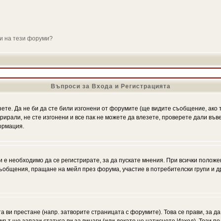
ли на тези форуми?
Въпроси за Входа и Регистрацията
зете. Да не би да сте били изгонени от форумите (ще видите съобщение, ако т
трирали, не сте изгонени и все пак не можете да влезете, проверете дали въ
ормация.
 е необходимо да се регистрирате, за да пускате мнения. При всички положе
 съобщения, пращане на мейл през форума, участие в потребителски групи и д
та ви престане (напр. затворите страницата с форумите). Това се прави, за да