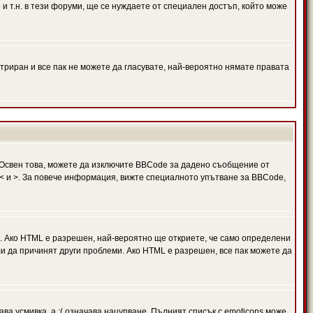
и т.н. в тези форуми, ще се нуждаете от специален достъп, който може
триран и все пак не можете да гласувате, най-вероятно нямате правата
Освен това, можете да изключите BBCode за дадено съобщение от
 в < и >. За повече информация, вижте специалното упътване за BBCode,
. Ако HTML е разрешен, най-вероятно ще откриете, че само определени
и да причинят други проблеми. Ако HTML е разрешен, все пак можете да
ава усмивка, а :( означава нацупване. Пълният списък с emoticons може