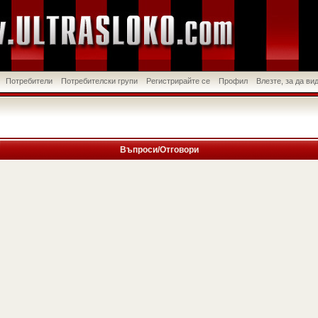
Потребители
Потребителски групи
Регистрирайте се
Профил
Влезте, за да в
Въпроси/Отговори