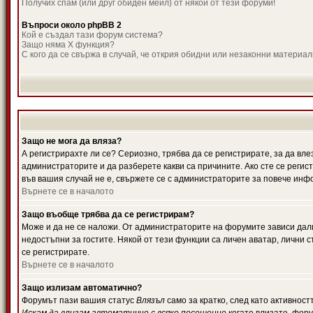
Получих спам (или друг обиден мейл) от някой от тези форуми!
Въпроси около phpBB 2
Кой е създал тази форум система?
Защо няма X функция?
С кого да се свържа в случай, че открия обидни или незаконни материа
Защо не мога да вляза?
А регистрирахте ли се? Сериозно, трябва да се регистрирате, за да вле
администраторите и да разберете какви са причините. Ако сте се регис
във вашия случай не е, свържете се с администраторите за повече инф
Върнете се в началото
Защо въобще трябва да се регистрирам?
Може и да не се наложи. От администраторите на форумите зависи дали
недостъпни за гостите. Някой от тези функции са личен аватар, лични
се регистрирате.
Върнете се в началото
Защо излизам автоматично?
Форумът пази вашия статус
Влязъл
само за кратко, след като активност