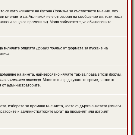
то си като кликнете на бутона
Промяна
за съответното мнение. Ако
или мнението си. Ако никой не е отговорил на съобщение ви, този текст
какво и защо са променили). Моля забележете, че обикновените
 да включите опцията
Добави подпис
от формата за пускане на
дписа.
обавяне на анкета, най-вероятно нямате такива права в този форум.
ете възможен отговор
. Можете също да укажете време, за което
ля от администраторите.
ета, изберете за промяна мнението, което съдържа анкетата (винаги
дераторите и администраторите могат да променят или изтрият