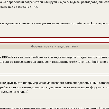
на определени потребители или групи. За да ги видите, разгледате, пишете 
аме да се свържете с тях.
се предотвратят нечестни гласувания от анонимни потребители. Ако сте регис
Форматиране и видове теми
 BBCode във вашите съобщения или не, се определя от администраторите. 
ат се тагове, които са затворени в квадратни скоби (ето така: [таг]), а не
л над функцията (например могат да позволят само определени HTML тагове)
ебата с някой тагове, които могат да развалят външния вид на форумите, ил
 пускане на мнения)
олзвани, за да се изразят емоции, с помощта на кратък код, например :) означ