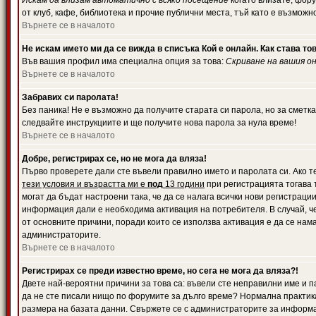
Искам да влизам автоматично с всяко посещение
когато влизате, фору
от клуб, кафе, библиотека и прочие публични места, тъй като е възможн
Върнете се в началото
Не искам името ми да се вижда в списъка Кой е онлайн. Как става то
Във вашия профил има специална опция за това:
Скриване на вашия о
Върнете се в началото
Забравих си паролата!
Без паника! Не е възможно да получите старата си парола, но за сметка
следвайте инструкциите и ще получите нова парола за нула време!
Върнете се в началото
Добре, регистрирах се, но не мога да вляза!
Първо проверете дали сте въвели правилно името и паролата си. Ако те
тези условия и възрастта ми е
под
13 години
при регистрацията тогава т
могат да бъдат настроени така, че да се налага всички нови регистрац
информация дали е необходима активация на потребителя. В случай, че 
от основните причини, поради които се използва активация е да се нам
администраторите.
Върнете се в началото
Регистрирах се преди известно време, но сега не мога да вляза?!
Двете най-вероятни причини за това са: въвели сте неправилни име и па
да не сте писали нищо по форумите за дълго време? Нормална практик
размера на базата данни. Свържете се с администраторите за информац