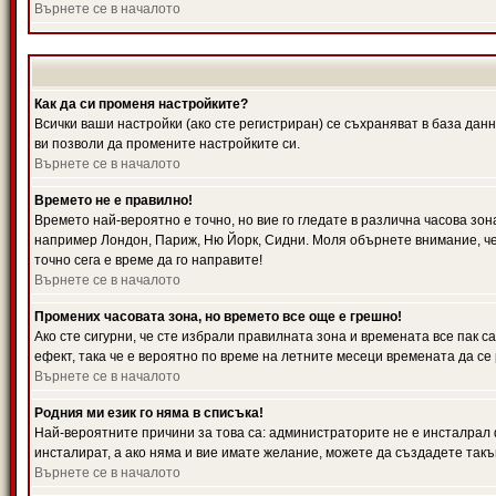
Върнете се в началото
Как да си променя настройките?
Всички ваши настройки (ако сте регистриран) се съхраняват в база данн
ви позволи да промените настройките си.
Върнете се в началото
Времето не е правилно!
Времето най-вероятно е точно, но вие го гледате в различна часова зон
например Лондон, Париж, Ню Йорк, Сидни. Моля обърнете внимание, че ч
точно сега е време да го направите!
Върнете се в началото
Промених часовата зона, но времето все още е грешно!
Ако сте сигурни, че сте избрали правилната зона и времената все пак с
ефект, така че е вероятно по време на летните месеци времената да се 
Върнете се в началото
Родния ми език го няма в списъка!
Най-вероятните причини за това са: администраторите не е инсталрал 
инсталират, а ако няма и вие имате желание, можете да създадете так
Върнете се в началото