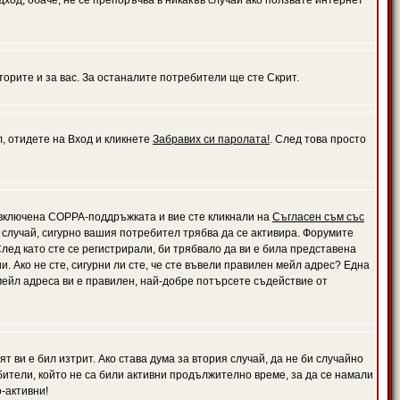
дход, обаче, не се препоръчва в никакъв случай ако ползвате интернет
орите и за вас. За останалите потребители ще сте Скрит.
л, отидете на Вход и кликнете
Забравих си паролата!
. След това просто
е включена COPPA-поддръжката и вие сте кликнали на
Съгласен съм със
я случай, сигурно вашия потребител трябва да се активира. Форумите
лед като сте се регистрирали, би трябвало да ви е била представена
 Ако не сте, сигурни ли сте, че сте въвели правилен мейл адрес? Една
 мейл адреса ви е правилен, най-добре потърсете съдействие от
 ви е бил изтрит. Ако става дума за втория случай, да не би случайно
тели, който не са били активни продължително време, за да се намали
-активни!