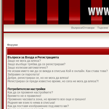
Въпроси/Отговори
Търсене
Форуми
Въпроси за Входа и Регистрацията
Защо не мога да вляза?
Защо въобще трябва да се регистрирам?
Защо излизам автоматично?
Не искам името ми да се вижда в списъка Кой е онлайн. Как става това?
Забравих си паролата!
Добре, регистрирах се, но не мога да вляза!
Регистрирах се преди известно време, но сега не мога да вляза?!
Потребителски настройки
Как да си променя настройките?
Времето не е правилно!
Промених часовата зона, но времето все още е грешно!
Родния ми език го няма в списъка!
Как да поставя изображение под името ми?