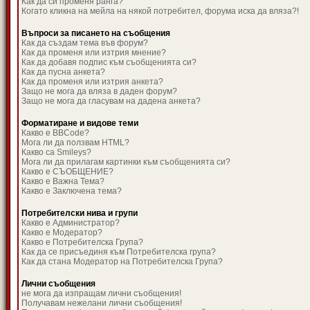
Как да си променя ранга?
Когато кликна на мейла на някой потребител, форума иска да вляза?!
Въпроси за писането на съобщения
Как да създам тема във форум?
Как да променя или изтрия мнение?
Как да добавя подпис към съобщенията си?
Как да пусна анкета?
Как да променя или изтрия анкета?
Защо не мога да вляза в даден форум?
Защо не мога да гласувам на дадена анкета?
Форматиране и видове теми
Какво е BBCode?
Мога ли да ползвам HTML?
Какво са Smileys?
Мога ли да прилагам картинки към съобщенията си?
Какво е СЪОБЩЕНИЕ?
Какво е Важна Тема?
Какво е Заключена тема?
Потребителски нива и групи
Какво е Администратор?
Какво е Модератор?
Какво е Потребителска Група?
Как да се присъединя към Потребителска група?
Как да стана Модератор на Потребителска Група?
Лични съобщения
не мога да изпращам лични съобщения!
Получавам нежелани лични съобщения!