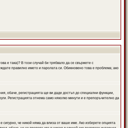
ова е така)? В този случай би трябвало да се свържете с
веждате правилно името и паролата си. Обикновено това е проблема; ако
ния, обаче, регистрацията ще ви даде достъп до специални функции,
руги. Регистрацията отнема само няколко минути и е препоръчително да
 е сигурно, че никой няма да влиза от ваше име. Ако изберете опцията