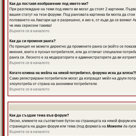
Как да поставя изображение под името ми?
При разглеждане на теми под името ви могат да стоят 2 картинки. Първ
вашия статут на тези форуми. Под ранговата картинка би могла да стои
ползването на Аватари ще е разрешено, и ако е, от къде да се вземат 
че има сериозни такива!
Върнете се в началото
Как да си променя ранга?
По принцип не можете директно да промените ранга си (който се показв
мнения, които е пуснал потребителя, или да отличат специални потреб
ранга си. Лесното е за модераторите и администраторите да ви изтрият
Върнете се в началото
Когато кликна на мейла на някой потребител, форума иска да вляза?
Само регистрирани потребители могат да изпращат мейл на други потре
злоупотреба от страна на анонимни потребители.
Върнете се в началото
Как да създам тема във форум?
Лесно, кликнете на съответния бутон на страницата на някой форум или
страницата на даден форум или тема (под формата на
Можете
да пус
Върнете се в началото