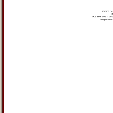
Powered by
Tr
RedSilver 1.01 Them
Images were