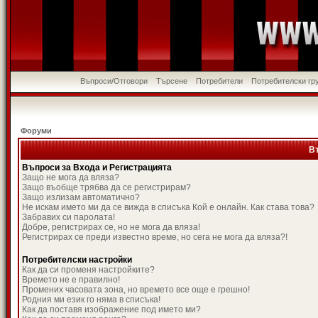
Въпроси/Отговори
Търсене
Потребители
Потребителски гр
Форуми
В
Въпроси за Входа и Регистрацията
Защо не мога да вляза?
Защо въобще трябва да се регистрирам?
Защо излизам автоматично?
Не искам името ми да се вижда в списъка Кой е онлайн. Как става това?
Забравих си паролата!
Добре, регистрирах се, но не мога да вляза!
Регистрирах се преди известно време, но сега не мога да вляза?!
Потребителски настройки
Как да си променя настройките?
Времето не е правилно!
Промених часовата зона, но времето все още е грешно!
Родния ми език го няма в списъка!
Как да поставя изображение под името ми?