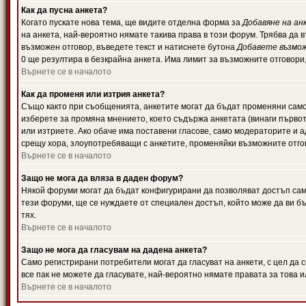
Как да пусна анкета?
Когато пускате нова тема, ще видите отделна форма за
Добавяне на ан
на анкета, най-вероятно нямате такива права в този форум. Трябва да 
възможен отговор, въведете текст и натиснете бутона
Добавете възмо
0 ще резултира в безкрайна анкета. Има лимит за възможните отговори
Върнете се в началото
Как да променя или изтрия анкета?
Също както при съобщенията, анкетите могат да бъдат променяни само 
изберете за промяна мнението, което съдържа анкетата (винаги първото
или изтриете. Ако обаче има поставени гласове, само модераторите и 
срещу хора, злоупотребяващи с анкетите, променяйки възможните отгов
Върнете се в началото
Защо не мога да вляза в даден форум?
Някой форуми могат да бъдат конфигурирани да позволяват достъп само 
тези форуми, ще се нуждаете от специален достъп, който може да ви 
тях.
Върнете се в началото
Защо не мога да гласувам на дадена анкета?
Само регистрирани потребители могат да гласуват на анкети, с цел да 
все пак не можете да гласувате, най-вероятно нямате правата за това и
Върнете се в началото