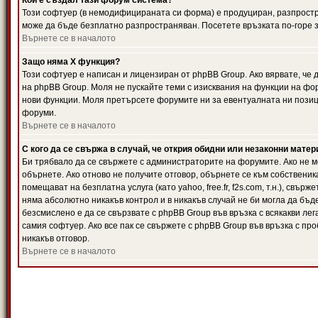
Кой е създал тази форум система?
Този софтуер (в немодифицираната си форма) е продуциран, разпрост
може да бъде безплатно разпространяван. Посетете връзката по-горе з
Върнете се в началото
Защо няма X функция?
Този софтуер е написан и лицензиран от phpBB Group. Ако вярвате, че
на phpBB Group. Моля не пускайте теми с изисквания на функции на фор
нови функции. Моля претърсете форумите ни за евентуалната ни позиц
форуми.
Върнете се в началото
С кого да се свържа в случай, че открия обидни или незаконни мате
Би трябвало да се свържете с администраторите на форумите. Ако не мо
обърнете. Ако отново не получите отговор, обърнете се към собственика
помещават на безплатна услуга (като yahoo, free.fr, f2s.com, т.н.), свъ
няма абсолютно никакъв контрол и в никакъв случай не би могла да бъд
безсмислено е да се свързвате с phpBB Group във връзка с всякакви лег
самия софтуер. Ако все пак се свържете с phpBB Group във връзка с пр
никакъв отговор.
Върнете се в началото