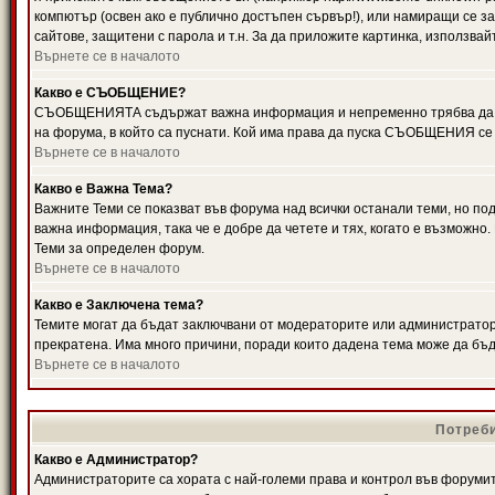
компютър (освен ако е публично достъпен сървър!), или намиращи се з
сайтове, защитени с парола и т.н. За да приложите картинка, използвай
Върнете се в началото
Какво е СЪОБЩЕНИЕ?
СЪОБЩЕНИЯТА съдържат важна информация и непременно трябва да ги
на форума, в който са пуснати. Кой има права да пуска СЪОБЩЕНИЯ се
Върнете се в началото
Какво е Важна Тема?
Важните Теми се показват във форума над всички останали теми, но 
важна информация, така че е добре да четете и тях, когато е възмож
Теми за определен форум.
Върнете се в началото
Какво е Заключена тема?
Темите могат да бъдат заключвани от модераторите или администратори
прекратена. Има много причини, поради които дадена тема може да бъ
Върнете се в началото
Потреби
Какво е Администратор?
Администраторите са хората с най-големи права и контрол във форумит