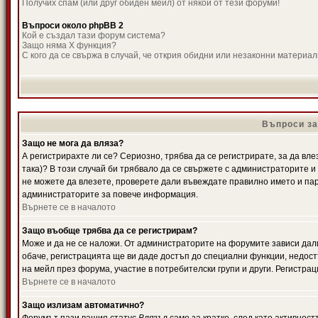
Получих спам (или друг обиден мейл) от някой от тези форуми!
Въпроси около phpBB 2
Кой е създал тази форум система?
Защо няма X функция?
С кого да се свържа в случай, че открия обидни или незаконни материа
Въпроси за
Защо не мога да вляза?
А регистрирахте ли се? Сериозно, трябва да се регистрирате, за да вле
така)? В този случай би трябвало да се свържете с администраторите и д
не можете да влезете, проверете дали въвеждате правилно името и паро
администраторите за повече информация.
Върнете се в началото
Защо въобще трябва да се регистрирам?
Може и да не се наложи. От администраторите на форумите зависи дали
обаче, регистрацията ще ви даде достъп до специални функции, недост
на мейл през форума, участие в потребителски групи и други. Регистра
Върнете се в началото
Защо излизам автоматично?