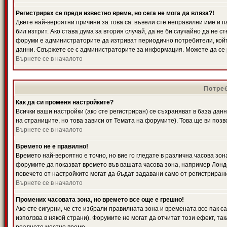
Регистрирах се преди известно време, но сега не мога да вляза?!
Двете най-вероятни причини за това са: въвели сте неправилни име и п
бил изтрит. Ако става дума за втория случай, да не би случайно да не
форуми е администраторите да изтриват периодично потребители, койт
данни. Свържете се с администраторите за информация. Можете да се р
Върнете се в началото
Потреб
Как да си променя настройките?
Всички ваши настройки (ако сте регистриран) се съхраняват в база данн
на страниците, но това зависи от Темата на форумите). Това ще ви поз
Върнете се в началото
Времето не е правилно!
Времето най-вероятно е точно, но вие го гледате в различна часова зон
форумите да показват времето във вашата часова зона, например Лондо
повечето от настройките могат да бъдат задавани само от регистрирани 
Върнете се в началото
Промених часовата зона, но времето все още е грешно!
Ако сте сигурни, че сте избрали правилната зона и времената все пак с
използва в някой страни). Форумите не могат да отчитат този ефект, та