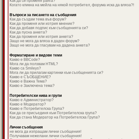
Как да си променя ранга?
Когато кликна на мейла на някой потребител, форума иска да вляза?!
Въпроси за писането на съобщения
Как да създам тема във форум?
Как да променя или изтрия мнение?
Как да добавя подпис към съобщенията си?
Как да пусна анкета?
Как да променя или изтрия анкета?
Защо не мога да вляза в даден форум?
Защо не мога да гласувам на дадена анкета?
Форматиране и видове теми
Какво е BBCode?
Мога ли да ползвам HTML?
Какво са Smileys?
Мога ли да прилагам картинки към съобщенията си?
Какво е СЪОБЩЕНИЕ?
Какво е Важна Тема?
Какво е Заключена тема?
Потребителски нива и групи
Какво е Администратор?
Какво е Модератор?
Какво е Потребителска Група?
Как да се присъединя към Потребителска група?
Как да стана Модератор на Потребителска Група?
Лични съобщения
не мога да изпращам лични съобщения!
Получавам нежелани лични съобщения!