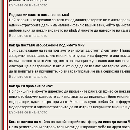
реалното местно време.
Върнете се в началото
Родния ми език го няма в списъка!
Най-вероятните причини за това са: администраторите не е инсталрал 
администраторите дали има наличен файл с вашия език, който да инста
информация за локализирането на phpBB можете да намерите на сайта 
Върнете се в началото
Как да поставя изображение под името ми?
При разглеждане на теми под името ви могат да стоят 2 картинки. Първ
звездички, показваше колко мнения сте пуснали на форумите или пък ва
голяма, позната като Аватар, която по принцип е уникална или лична 
Аватари ще е разрешено, и ако е, от къде да се вземат Аватарите. Ако
да ги попитате за причините, но ви гарантираме, че има сериозни такив
Върнете се в началото
Как да си променя ранга?
По принцип не можете директно да промените ранга си (който се показва
повечето форуми ранговете се използват за да индицират броя мнения,
модератори, администратори и т.н.. Моля не злоупотребявайте с форуми
модераторите и администраторите да ви изтрият ненужните мнения и да 
Върнете се в началото
Когато кликна на мейла на някой потребител, форума иска да вляза?
Само регистрирани потребители могат да изпращат мейл на други потр