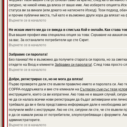
Форумът пази вашия статус
Влязъл
само за кратко, след като активност
сигурно, че никой няма да влиза от ваше име. Ако изберете опцията
Иск
статуса ви за винаги (или докато не натиснете Изход). Този подход, оба
и прочие публични места, тъй като е възможно други хора да влязат на
Върнете се в началото
Не искам името ми да се вижда в списъка Кой е онлайн. Как става то
Във вашия профил има специална опция за това:
Скриване на вашия о
за вас. За останалите потребители ще сте Скрит.
Върнете се в началото
Забравих си паролата!
Без паника! Не е възможно да получите старата си парола, но за сметка
отидете на Вход и кликнете
Забравих си паролата!
. След това просто с
Върнете се в началото
Добре, регистрирах се, но не мога да вляза!
Първо проверете дали сте въвели правилно името и паролата си. Ако те
COPPA-поддръжката и вие сте кликнали на
Съгласен съм със тези усло
инструкциите, които са ви изпратени. Ако това не е вашия случай, сигу
че да се налага всички нови регистрации да бъдат активирани или личн
трябвало да ви е била представена информация дали е необходима акти
получили мейл с инструкции. Ако не сте, сигурни ли сте, че сте въвели
е да се намали риска от потребители, злоупотребяващи с форумите. Ако
администраторите.
Върнете се в началото