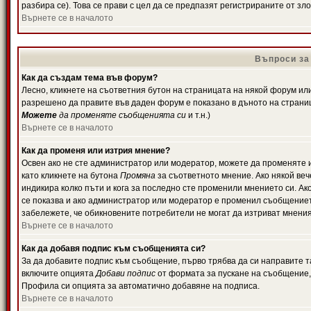
разбира се). Това се прави с цел да се предпазят регистрираните от з
Върнете се в началото
Въпроси за
Как да създам тема във форум?
Лесно, кликнете на съответния бутон на страницата на някой форум или 
разрешено да правите във даден форум е показано в дъното на страни
Можете
да променяте съобщенията си
и т.н.)
Върнете се в началото
Как да променя или изтрия мнение?
Освен ако не сте администратор или модератор, можете да променяте 
като кликнете на бутона
Промяна
за съответното мнение. Ако някой вече
индикира колко пъти и кога за последно сте променили мнението си. Ако 
се показва и ако администратор или модератор е променил съобщениет
забележете, че обикновените потребители не могат да изтриват мненият
Върнете се в началото
Как да добавя подпис към съобщенията си?
За да добавите подпис към съобщение, първо трябва да си направите т
включите опцията
Добави подпис
от формата за пускане на съобщение, 
Профила си опцията за автоматично добавяне на подписа.
Върнете се в началото