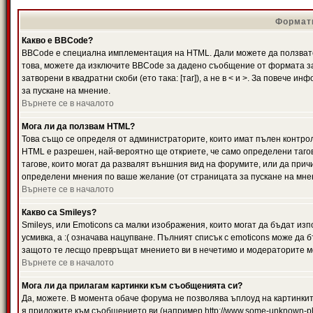
Формати
Какво е BBCode?
BBCode е специална имплементация на HTML. Дали можете да ползвате
това, можете да изключите BBCode за дадено съобщение от формата за
затворени в квадратни скоби (ето така: [таг]), а не в < и >. За повече
за пускане на мнение.
Върнете се в началото
Мога ли да ползвам HTML?
Това също се определя от администраторите, които имат пълен контро
HTML е разрешен, най-вероятно ще откриете, че само определени тагов
тагове, които могат да развалят външния вид на форумите, или да прич
определени мнения по ваше желание (от страницата за пускане на мне
Върнете се в началото
Какво са Smileys?
Smileys, или Emoticons са малки изображения, които могат да бъдат изп
усмивка, а :( означава нацупване. Пълният списък с emoticons може да б
защото те лесщо превръщат мнението ви в нечетимо и модераторите мо
Върнете се в началото
Мога ли да прилагам картинки към съобщенията си?
Да, можете. В момента обаче форума не позволява ъплоуд на картинките
я приложите към съобщението ви (например http://www.some-unknown-pla