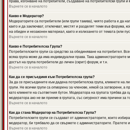
права, изгонване на потребители, създаване на потребителски групи и м
Върнете се в началото
Какво е Модератор?
Модераторите са потребители (или групи такива), чиято работа е да н
както и да заключват, отключват, местят и разделят теми във форума, к
на обиден и незаконен материал, както и излизането от темата (или пус
Върнете се в началото
Какво е Потребителска Група?
Потребителските групи са средство за обединяване на потребител. Всек
всяка група може да има индивидуални права. Така администраторите м
достъп на група потребители до личен (скрит) форум, и т.н.
Върнете се в началото
Как да се присъединя към Потребителска група?
За да се присъедините към дадена потребителска група, кликнете на л
групи. Не всички групи са
отворени
за членове, някой са затворени, а п
като кликнете на съответния бутон. Модератора на групата трябва да о
модератора ако не ви приеме в групата, със сигурност има причини за т
Върнете се в началото
Как да стана Модератор на Потребителска Група?
Потребителските групи се създават от администраторите, които избират
модератор, би трябвало да се свържете с администраторите. Пратете
Върнете се в началото