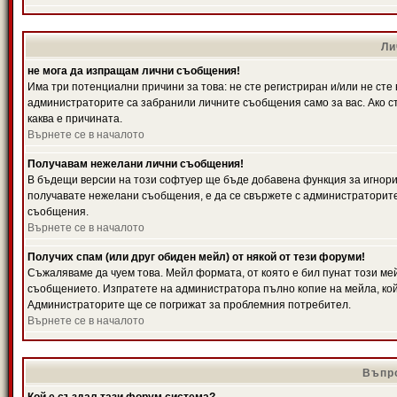
Ли
не мога да изпращам лични съобщения!
Има три потенциални причини за това: не сте регистриран и/или не ст
администраторите са забранили личните съобщения само за вас. Ако ст
каква е причината.
Върнете се в началото
Получавам нежелани лични съобщения!
В бъдещи версии на този софтуер ще бъде добавена функция за игнорира
получавате нежелани съобщения, е да се свържете с администраторите
съобщения.
Върнете се в началото
Получих спам (или друг обиден мейл) от някой от тези форуми!
Съжаляваме да чуем това. Мейл формата, от която е бил пунат този ме
съобщението. Изпратете на администратора пълно копие на мейла, кой
Администраторите ще се погрижат за проблемния потребител.
Върнете се в началото
Въпро