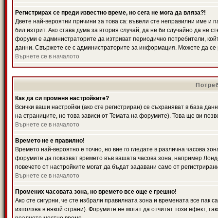
Регистрирах се преди известно време, но сега не мога да вляза?!
Двете най-вероятни причини за това са: въвели сте неправилни име и п
бил изтрит. Ако става дума за втория случай, да не би случайно да не
форуми е администраторите да изтриват периодично потребители, койт
данни. Свържете се с администраторите за информация. Можете да се р
Върнете се в началото
Потреб
Как да си променя настройките?
Всички ваши настройки (ако сте регистриран) се съхраняват в база данн
на страниците, но това зависи от Темата на форумите). Това ще ви поз
Върнете се в началото
Времето не е правилно!
Времето най-вероятно е точно, но вие го гледате в различна часова зон
форумите да показват времето във вашата часова зона, например Лондо
повечето от настройките могат да бъдат задавани само от регистрирани 
Върнете се в началото
Промених часовата зона, но времето все още е грешно!
Ако сте сигурни, че сте избрали правилната зона и времената все пак с
използва в някой страни). Форумите не могат да отчитат този ефект, та