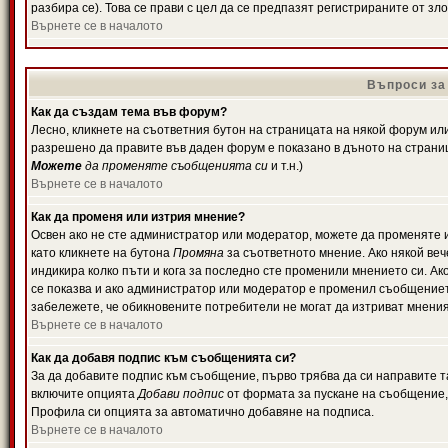
разбира се). Това се прави с цел да се предпазят регистрираните от з
Върнете се в началото
Въпроси за
Как да създам тема във форум?
Лесно, кликнете на съответния бутон на страницата на някой форум или 
разрешено да правите във даден форум е показано в дъното на страни
Можете
да променяте съобщенията си
и т.н.)
Върнете се в началото
Как да променя или изтрия мнение?
Освен ако не сте администратор или модератор, можете да променяте 
като кликнете на бутона
Промяна
за съответното мнение. Ако някой вече
индикира колко пъти и кога за последно сте променили мнението си. Ако 
се показва и ако администратор или модератор е променил съобщениет
забележете, че обикновените потребители не могат да изтриват мненият
Върнете се в началото
Как да добавя подпис към съобщенията си?
За да добавите подпис към съобщение, първо трябва да си направите т
включите опцията
Добави подпис
от формата за пускане на съобщение, 
Профила си опцията за автоматично добавяне на подписа.
Върнете се в началото