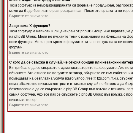
Кой е създал тази форум система?
Този софтуер (в немодифицираната си форма) е продуциран, разпрост
може да бъде безплатно разпространяван. Посетете връзката по-горе з
Върнете се в началото
Защо няма X функция?
Този софтуер е написан и лицензиран от phpBB Group. Ако вярвате, че
на phpBB Group. Моля не пускайте теми с изисквания на функции на фор
нови функции. Моля претърсете форумите ни за евентуалната ни позиц
форуми.
Върнете се в началото
С кого да се свържа в случай, че открия обидни или незаконни мате
Би трябвало да се свържете с администраторите на форумите. Ако не мо
обърнете. Ако отново не получите отговор, обърнете се към собственика
помещават на безплатна услуга (като yahoo, free.fr, f2s.com, т.н.), свъ
няма абсолютно никакъв контрол и в никакъв случай не би могла да бъд
безсмислено е да се свързвате с phpBB Group във връзка с всякакви лег
самия софтуер. Ако все пак се свържете с phpBB Group във връзка с пр
никакъв отговор.
Върнете се в началото