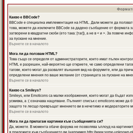
Формати
Какво е BBCode?
BBCode е специална имплементация на HTML. Дали можете да ползвате
това, можете да изключите BBCode за дадено съобщение от формата за
затворени в квадратни скоби (ето така: [таг]), а не в < и >. За повече
за пускане на мнение.
Върнете се в началото
Мога ли да ползвам HTML?
Това също се определя от администраторите, които имат пълен контро
HTML е разрешен, най-вероятно ще откриете, че само определени тагов
тагове, които могат да развалят външния вид на форумите, или да прич
определени мнения по ваше желание (от страницата за пускане на мне
Върнете се в началото
Какво са Smileys?
Smileys, или Emoticons са малки изображения, които могат да бъдат изп
усмивка, а :( означава нацупване. Пълният списък с emoticons може да б
защото те лесщо превръщат мнението ви в нечетимо и модераторите мо
Върнете се в началото
Мога ли да прилагам картинки към съобщенията си?
Да, можете. В момента обаче форума не позволява ъплоуд на картинките
я приложите към съобщението ви (например http://www.some-unknown-pla