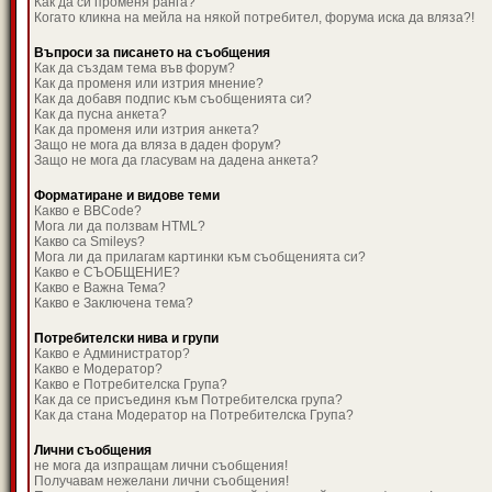
Как да си променя ранга?
Когато кликна на мейла на някой потребител, форума иска да вляза?!
Въпроси за писането на съобщения
Как да създам тема във форум?
Как да променя или изтрия мнение?
Как да добавя подпис към съобщенията си?
Как да пусна анкета?
Как да променя или изтрия анкета?
Защо не мога да вляза в даден форум?
Защо не мога да гласувам на дадена анкета?
Форматиране и видове теми
Какво е BBCode?
Мога ли да ползвам HTML?
Какво са Smileys?
Мога ли да прилагам картинки към съобщенията си?
Какво е СЪОБЩЕНИЕ?
Какво е Важна Тема?
Какво е Заключена тема?
Потребителски нива и групи
Какво е Администратор?
Какво е Модератор?
Какво е Потребителска Група?
Как да се присъединя към Потребителска група?
Как да стана Модератор на Потребителска Група?
Лични съобщения
не мога да изпращам лични съобщения!
Получавам нежелани лични съобщения!