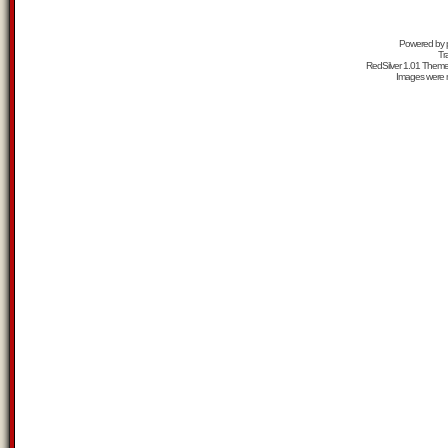
Powered by
Tr
RedSilver 1.01 Them
Images were