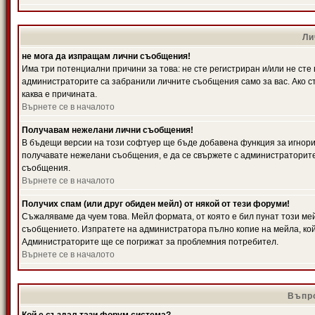
Ли
не мога да изпращам лични съобщения!
Има три потенциални причини за това: не сте регистриран и/или не ст
администраторите са забранили личните съобщения само за вас. Ако ст
каква е причината.
Върнете се в началото
Получавам нежелани лични съобщения!
В бъдещи версии на този софтуер ще бъде добавена функция за игнорира
получавате нежелани съобщения, е да се свържете с администраторите
съобщения.
Върнете се в началото
Получих спам (или друг обиден мейл) от някой от тези форуми!
Съжаляваме да чуем това. Мейл формата, от която е бил пунат този ме
съобщението. Изпратете на администратора пълно копие на мейла, кой
Администраторите ще се погрижат за проблемния потребител.
Върнете се в началото
Въпро