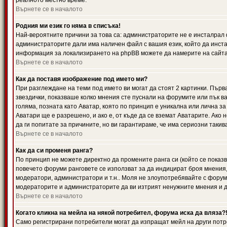
реалното местно време.
Върнете се в началото
Родния ми език го няма в списъка!
Най-вероятните причини за това са: администраторите не е инсталрал 
администраторите дали има наличен файл с вашия език, който да инста
информация за локализирането на phpBB можете да намерите на сайта 
Върнете се в началото
Как да поставя изображение под името ми?
При разглеждане на теми под името ви могат да стоят 2 картинки. Първ
звездички, показваше колко мнения сте пуснали на форумите или пък ва
голяма, позната като Аватар, която по принцип е уникална или лична 
Аватари ще е разрешено, и ако е, от къде да се вземат Аватарите. Ако
да ги попитате за причините, но ви гарантираме, че има сериозни такив
Върнете се в началото
Как да си променя ранга?
По принцип не можете директно да промените ранга си (който се показва
повечето форуми ранговете се използват за да индицират броя мнения,
модератори, администратори и т.н.. Моля не злоупотребявайте с форуми
модераторите и администраторите да ви изтрият ненужните мнения и да 
Върнете се в началото
Когато кликна на мейла на някой потребител, форума иска да вляза?
Само регистрирани потребители могат да изпращат мейл на други потр