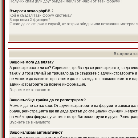
Получих спам (или друг обиден мейл) от някой от тези форуми!
Въпроси около phpBB 2
Кой е създал тази форум система?
Защо няма X функция?
С кого да се свържа в случай, че открия обидни или незаконни материа
Въпроси за
Защо не мога да вляза?
А регистрирахте ли се? Сериозно, трябва да се регистрирате, за да вле
така)? В този случай би трябвало да се свържете с администраторите и д
не можете да влезете, проверете дали въвеждате правилно името и паро
администраторите за повече информация.
Върнете се в началото
Защо въобще трябва да се регистрирам?
Може и да не се наложи. От администраторите на форумите зависи дали
обаче, регистрацията ще ви даде достъп до специални функции, недост
на мейл през форума, участие в потребителски групи и други. Регистра
Върнете се в началото
Защо излизам автоматично?