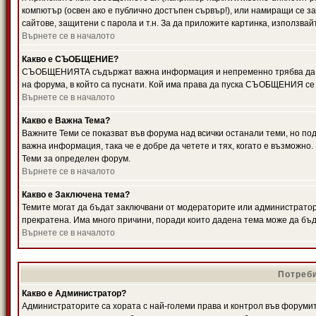
компютър (освен ако е публично достъпен сървър!), или намиращи се з
сайтове, защитени с парола и т.н. За да приложите картинка, използвай
Върнете се в началото
Какво е СЪОБЩЕНИЕ?
СЪОБЩЕНИЯТА съдържат важна информация и непременно трябва да ги
на форума, в който са пуснати. Кой има права да пуска СЪОБЩЕНИЯ се
Върнете се в началото
Какво е Важна Тема?
Важните Теми се показват във форума над всички останали теми, но 
важна информация, така че е добре да четете и тях, когато е възмож
Теми за определен форум.
Върнете се в началото
Какво е Заключена тема?
Темите могат да бъдат заключвани от модераторите или администратори
прекратена. Има много причини, поради които дадена тема може да бъ
Върнете се в началото
Потреби
Какво е Администратор?
Администраторите са хората с най-големи права и контрол във форумит