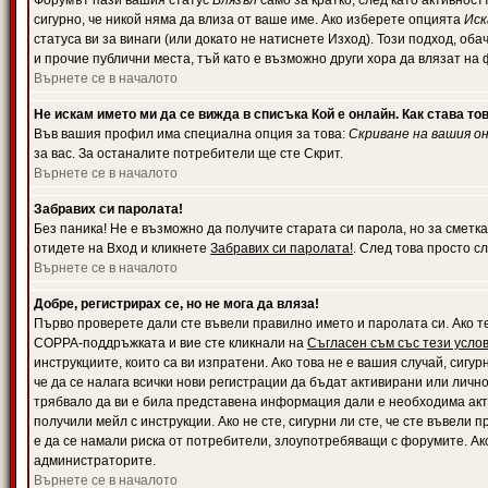
Форумът пази вашия статус
Влязъл
само за кратко, след като активност
сигурно, че никой няма да влиза от ваше име. Ако изберете опцията
Иск
статуса ви за винаги (или докато не натиснете Изход). Този подход, оба
и прочие публични места, тъй като е възможно други хора да влязат на
Върнете се в началото
Не искам името ми да се вижда в списъка Кой е онлайн. Как става то
Във вашия профил има специална опция за това:
Скриване на вашия о
за вас. За останалите потребители ще сте Скрит.
Върнете се в началото
Забравих си паролата!
Без паника! Не е възможно да получите старата си парола, но за сметка
отидете на Вход и кликнете
Забравих си паролата!
. След това просто с
Върнете се в началото
Добре, регистрирах се, но не мога да вляза!
Първо проверете дали сте въвели правилно името и паролата си. Ако те
COPPA-поддръжката и вие сте кликнали на
Съгласен съм със тези усло
инструкциите, които са ви изпратени. Ако това не е вашия случай, сигу
че да се налага всички нови регистрации да бъдат активирани или личн
трябвало да ви е била представена информация дали е необходима акти
получили мейл с инструкции. Ако не сте, сигурни ли сте, че сте въвели
е да се намали риска от потребители, злоупотребяващи с форумите. Ако
администраторите.
Върнете се в началото