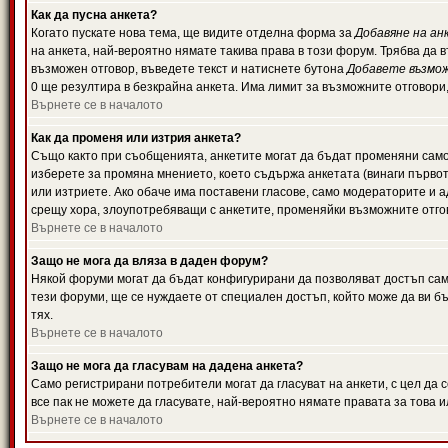
Как да пусна анкета?
Когато пускате нова тема, ще видите отделна форма за
Добавяне на ан
на анкета, най-вероятно нямате такива права в този форум. Трябва да 
възможен отговор, въведете текст и натиснете бутона
Добавете възмо
0 ще резултира в безкрайна анкета. Има лимит за възможните отговори
Върнете се в началото
Как да променя или изтрия анкета?
Също както при съобщенията, анкетите могат да бъдат променяни само 
изберете за промяна мнението, което съдържа анкетата (винаги първото
или изтриете. Ако обаче има поставени гласове, само модераторите и 
срещу хора, злоупотребяващи с анкетите, променяйки възможните отгов
Върнете се в началото
Защо не мога да вляза в даден форум?
Някой форуми могат да бъдат конфигурирани да позволяват достъп само 
тези форуми, ще се нуждаете от специален достъп, който може да ви 
тях.
Върнете се в началото
Защо не мога да гласувам на дадена анкета?
Само регистрирани потребители могат да гласуват на анкети, с цел да 
все пак не можете да гласувате, най-вероятно нямате правата за това и
Върнете се в началото