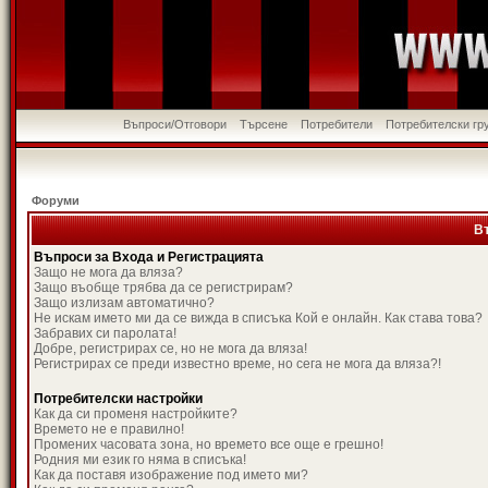
Въпроси/Отговори
Търсене
Потребители
Потребителски гр
Форуми
В
Въпроси за Входа и Регистрацията
Защо не мога да вляза?
Защо въобще трябва да се регистрирам?
Защо излизам автоматично?
Не искам името ми да се вижда в списъка Кой е онлайн. Как става това?
Забравих си паролата!
Добре, регистрирах се, но не мога да вляза!
Регистрирах се преди известно време, но сега не мога да вляза?!
Потребителски настройки
Как да си променя настройките?
Времето не е правилно!
Промених часовата зона, но времето все още е грешно!
Родния ми език го няма в списъка!
Как да поставя изображение под името ми?