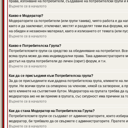
права, изгонване на потребители, създаване на потребителски групи и м
Върнете се в началото
Какво е Модератор?
Модераторите са потребители (или групи такива), чиято работа е да н
както и да заключват, отключват, местят и разделят теми във форума, к
на обиден и незаконен материал, както и излизането от темата (или пус
Върнете се в началото
Какво е Потребителска Група?
Потребителските групи са средство за обединяване на потребител. Всек
всяка група може да има индивидуални права. Така администраторите м
достъп на група потребители до личен (скрит) форум, и т.н.
Върнете се в началото
Как да се присъединя към Потребителска група?
За да се присъедините към дадена потребителска група, кликнете на л
групи. Не всички групи са
отворени
за членове, някой са затворени, а п
като кликнете на съответния бутон. Модератора на групата трябва да о
модератора ако не ви приеме в групата, със сигурност има причини за т
Върнете се в началото
Как да стана Модератор на Потребителска Група?
Потребителските групи се създават от администраторите, които избират
модератор, би трябвало да се свържете с администраторите. Пратете
Върнете се в началото