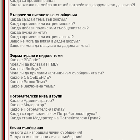
Как да си променя ранга?
Когато кликна на мейла на някой потребител, форума иска да вляза?!
Въпроси за писането на съобщения
Как да създам тема във форум?
Как да променя или изтрия мнение?
Как да добавя подпис към съобщенията си?
Как да пусна анкета?
Как да променя или изтрия анкета?
Защо не мога да вляза в даден форум?
Защо не мога да гласувам на дадена анкета?
Форматиране и видове теми
Какво е BBCode?
Мога ли да ползвам HTML?
Какво са Smileys?
Мога ли да прилагам картинки към съобщенията си?
Какво е СЪОБЩЕНИЕ?
Какво е Важна Тема?
Какво е Заключена тема?
Потребителски нива и групи
Какво е Администратор?
Какво е Модератор?
Какво е Потребителска Група?
Как да се присъединя към Потребителска група?
Как да стана Модератор на Потребителска Група?
Лични съобщения
не мога да изпращам лични съобщения!
Получавам нежелани лични съобщения!