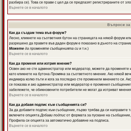
разбира се). Това се прави с цел да се предпазят регистрираните от з
Върнете се в началото
Въпроси за
Как да създам тема във форум?
Лесно, кликнете на съответния бутон на страницата на някой форум или 
разрешено да правите във даден форум е показано в дъното на страни
Можете
да променяте съобщенията си
и т.н.)
Върнете се в началото
Как да променя или изтрия мнение?
Освен ако не сте администратор или модератор, можете да променяте 
като кликнете на бутона
Промяна
за съответното мнение. Ако някой вече
индикира колко пъти и кога за последно сте променили мнението си. Ако 
се показва и ако администратор или модератор е променил съобщениет
забележете, че обикновените потребители не могат да изтриват мненият
Върнете се в началото
Как да добавя подпис към съобщенията си?
За да добавите подпис към съобщение, първо трябва да си направите т
включите опцията
Добави подпис
от формата за пускане на съобщение, 
Профила си опцията за автоматично добавяне на подписа.
Върнете се в началото