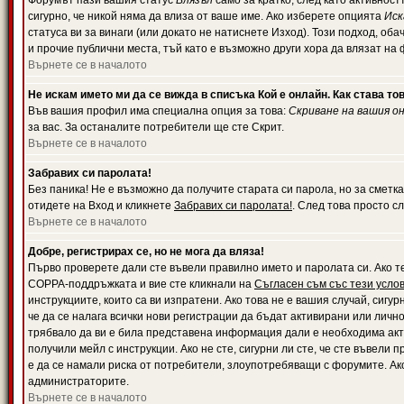
Форумът пази вашия статус
Влязъл
само за кратко, след като активност
сигурно, че никой няма да влиза от ваше име. Ако изберете опцията
Иск
статуса ви за винаги (или докато не натиснете Изход). Този подход, оба
и прочие публични места, тъй като е възможно други хора да влязат на
Върнете се в началото
Не искам името ми да се вижда в списъка Кой е онлайн. Как става то
Във вашия профил има специална опция за това:
Скриване на вашия о
за вас. За останалите потребители ще сте Скрит.
Върнете се в началото
Забравих си паролата!
Без паника! Не е възможно да получите старата си парола, но за сметка
отидете на Вход и кликнете
Забравих си паролата!
. След това просто с
Върнете се в началото
Добре, регистрирах се, но не мога да вляза!
Първо проверете дали сте въвели правилно името и паролата си. Ако те
COPPA-поддръжката и вие сте кликнали на
Съгласен съм със тези усло
инструкциите, които са ви изпратени. Ако това не е вашия случай, сигу
че да се налага всички нови регистрации да бъдат активирани или личн
трябвало да ви е била представена информация дали е необходима акти
получили мейл с инструкции. Ако не сте, сигурни ли сте, че сте въвели
е да се намали риска от потребители, злоупотребяващи с форумите. Ако
администраторите.
Върнете се в началото