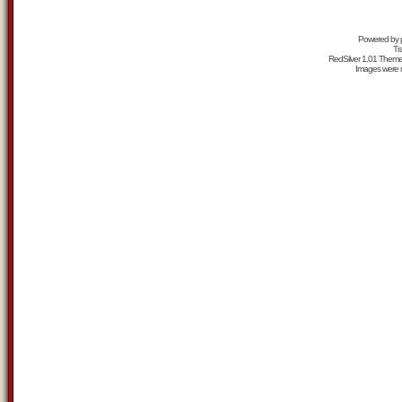
Powered by
Tr
RedSilver 1.01 Them
Images were