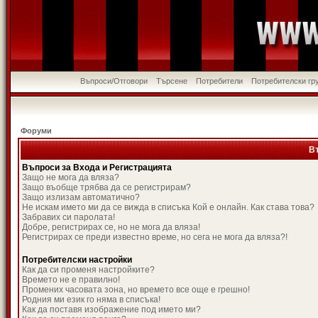
Въпроси/Отговори
Търсене
Потребители
Потребителски гр
Форуми
В
Въпроси за Входа и Регистрацията
Защо не мога да вляза?
Защо въобще трябва да се регистрирам?
Защо излизам автоматично?
Не искам името ми да се вижда в списъка Кой е онлайн. Как става това?
Забравих си паролата!
Добре, регистрирах се, но не мога да вляза!
Регистрирах се преди известно време, но сега не мога да вляза?!
Потребителски настройки
Как да си променя настройките?
Времето не е правилно!
Промених часовата зона, но времето все още е грешно!
Родния ми език го няма в списъка!
Как да поставя изображение под името ми?