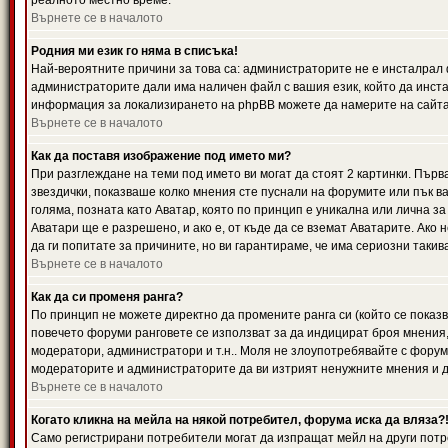
реалното местно време.
Върнете се в началото
Родния ми език го няма в списъка!
Най-вероятните причини за това са: администраторите не е инсталрал 
администраторите дали има наличен файл с вашия език, който да инста
информация за локализирането на phpBB можете да намерите на сайта 
Върнете се в началото
Как да поставя изображение под името ми?
При разглеждане на теми под името ви могат да стоят 2 картинки. Първ
звездички, показваше колко мнения сте пуснали на форумите или пък ва
голяма, позната като Аватар, която по принцип е уникална или лична 
Аватари ще е разрешено, и ако е, от къде да се вземат Аватарите. Ако
да ги попитате за причините, но ви гарантираме, че има сериозни такив
Върнете се в началото
Как да си променя ранга?
По принцип не можете директно да промените ранга си (който се показва
повечето форуми ранговете се използват за да индицират броя мнения,
модератори, администратори и т.н.. Моля не злоупотребявайте с форуми
модераторите и администраторите да ви изтрият ненужните мнения и да 
Върнете се в началото
Когато кликна на мейла на някой потребител, форума иска да вляза?
Само регистрирани потребители могат да изпращат мейл на други потр