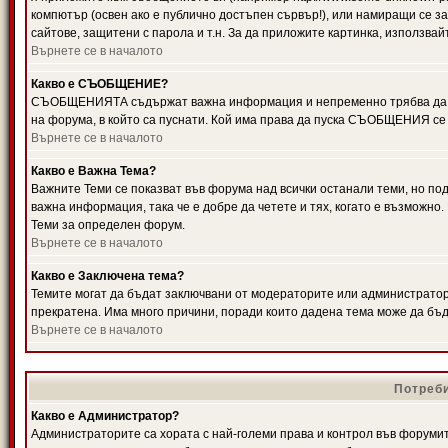
компютър (освен ако е публично достъпен сървър!), или намиращи се з
сайтове, защитени с парола и т.н. За да приложите картинка, използвай
Върнете се в началото
Какво е СЪОБЩЕНИЕ?
СЪОБЩЕНИЯТА съдържат важна информация и непременно трябва да ги
на форума, в който са пуснати. Кой има права да пуска СЪОБЩЕНИЯ се
Върнете се в началото
Какво е Важна Тема?
Важните Теми се показват във форума над всички останали теми, но 
важна информация, така че е добре да четете и тях, когато е възмож
Теми за определен форум.
Върнете се в началото
Какво е Заключена тема?
Темите могат да бъдат заключвани от модераторите или администратори
прекратена. Има много причини, поради които дадена тема може да бъ
Върнете се в началото
Потреби
Какво е Администратор?
Администраторите са хората с най-големи права и контрол във форумит