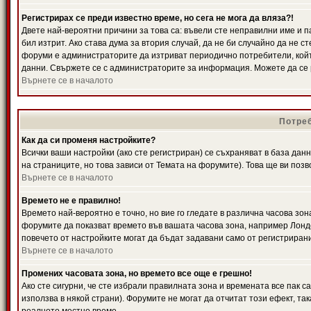
Регистрирах се преди известно време, но сега не мога да вляза?!
Двете най-вероятни причини за това са: въвели сте неправилни име и п
бил изтрит. Ако става дума за втория случай, да не би случайно да не
форуми е администраторите да изтриват периодично потребители, койт
данни. Свържете се с администраторите за информация. Можете да се р
Върнете се в началото
Потреб
Как да си променя настройките?
Всички ваши настройки (ако сте регистриран) се съхраняват в база данн
на страниците, но това зависи от Темата на форумите). Това ще ви поз
Върнете се в началото
Времето не е правилно!
Времето най-вероятно е точно, но вие го гледате в различна часова зон
форумите да показват времето във вашата часова зона, например Лондо
повечето от настройките могат да бъдат задавани само от регистрирани 
Върнете се в началото
Промених часовата зона, но времето все още е грешно!
Ако сте сигурни, че сте избрали правилната зона и времената все пак с
използва в някой страни). Форумите не могат да отчитат този ефект, та