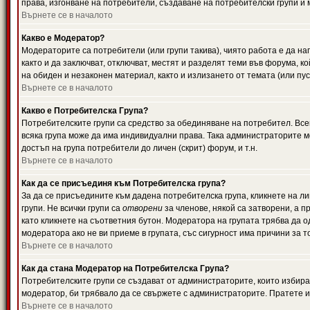
права, изгонване на потребители, създаване на потребителски групи и м
Върнете се в началото
Какво е Модератор?
Модераторите са потребители (или групи такива), чиято работа е да н
както и да заключват, отключват, местят и разделят теми във форума, к
на обиден и незаконен материал, както и излизането от темата (или пус
Върнете се в началото
Какво е Потребителска Група?
Потребителските групи са средство за обединяване на потребител. Всек
всяка група може да има индивидуални права. Така администраторите м
достъп на група потребители до личен (скрит) форум, и т.н.
Върнете се в началото
Как да се присъединя към Потребителска група?
За да се присъедините към дадена потребителска група, кликнете на л
групи. Не всички групи са
отворени
за членове, някой са затворени, а п
като кликнете на съответния бутон. Модератора на групата трябва да о
модератора ако не ви приеме в групата, със сигурност има причини за т
Върнете се в началото
Как да стана Модератор на Потребителска Група?
Потребителските групи се създават от администраторите, които избират
модератор, би трябвало да се свържете с администраторите. Пратете
Върнете се в началото