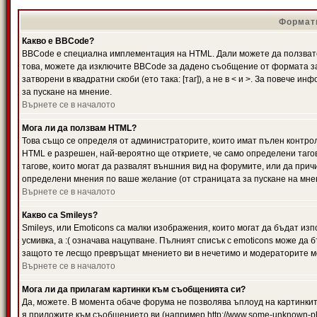
Формати
Какво е BBCode?
BBCode е специална имплементация на HTML. Дали можете да ползвате
това, можете да изключите BBCode за дадено съобщение от формата за
затворени в квадратни скоби (ето така: [таг]), а не в < и >. За повече
за пускане на мнение.
Върнете се в началото
Мога ли да ползвам HTML?
Това също се определя от администраторите, които имат пълен контро
HTML е разрешен, най-вероятно ще откриете, че само определени тагов
тагове, които могат да развалят външния вид на форумите, или да прич
определени мнения по ваше желание (от страницата за пускане на мне
Върнете се в началото
Какво са Smileys?
Smileys, или Emoticons са малки изображения, които могат да бъдат изп
усмивка, а :( означава нацупване. Пълният списък с emoticons може да б
защото те лесщо превръщат мнението ви в нечетимо и модераторите мо
Върнете се в началото
Мога ли да прилагам картинки към съобщенията си?
Да, можете. В момента обаче форума не позволява ъплоуд на картинките
я приложите към съобщението ви (например http://www.some-unknown-pla