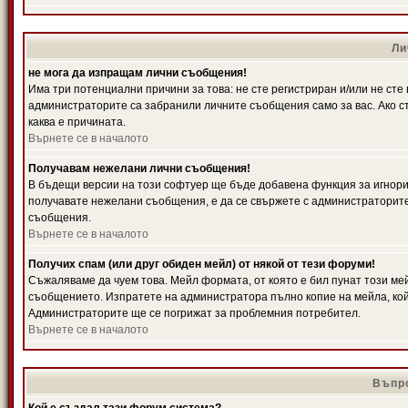
Ли
не мога да изпращам лични съобщения!
Има три потенциални причини за това: не сте регистриран и/или не ст
администраторите са забранили личните съобщения само за вас. Ако ст
каква е причината.
Върнете се в началото
Получавам нежелани лични съобщения!
В бъдещи версии на този софтуер ще бъде добавена функция за игнорира
получавате нежелани съобщения, е да се свържете с администраторите
съобщения.
Върнете се в началото
Получих спам (или друг обиден мейл) от някой от тези форуми!
Съжаляваме да чуем това. Мейл формата, от която е бил пунат този ме
съобщението. Изпратете на администратора пълно копие на мейла, кой
Администраторите ще се погрижат за проблемния потребител.
Върнете се в началото
Въпро