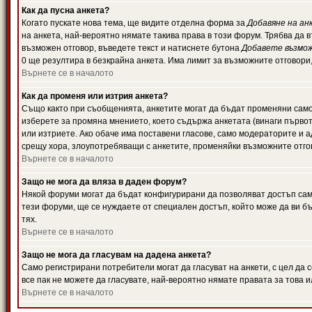
Как да пусна анкета?
Когато пускате нова тема, ще видите отделна форма за
Добавяне на ан
на анкета, най-вероятно нямате такива права в този форум. Трябва да 
възможен отговор, въведете текст и натиснете бутона
Добавете възмо
0 ще резултира в безкрайна анкета. Има лимит за възможните отговори
Върнете се в началото
Как да променя или изтрия анкета?
Също както при съобщенията, анкетите могат да бъдат променяни само 
изберете за промяна мнението, което съдържа анкетата (винаги първото
или изтриете. Ако обаче има поставени гласове, само модераторите и 
срещу хора, злоупотребяващи с анкетите, променяйки възможните отгов
Върнете се в началото
Защо не мога да вляза в даден форум?
Някой форуми могат да бъдат конфигурирани да позволяват достъп само 
тези форуми, ще се нуждаете от специален достъп, който може да ви 
тях.
Върнете се в началото
Защо не мога да гласувам на дадена анкета?
Само регистрирани потребители могат да гласуват на анкети, с цел да 
все пак не можете да гласувате, най-вероятно нямате правата за това и
Върнете се в началото