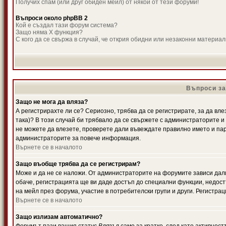
Получих спам (или друг обиден мейл) от някой от тези форуми!
Въпроси около phpBB 2
Кой е създал тази форум система?
Защо няма X функция?
С кого да се свържа в случай, че открия обидни или незаконни материа
Въпроси за
Защо не мога да вляза?
А регистрирахте ли се? Сериозно, трябва да се регистрирате, за да вле
така)? В този случай би трябвало да се свържете с администраторите и д
не можете да влезете, проверете дали въвеждате правилно името и паро
администраторите за повече информация.
Върнете се в началото
Защо въобще трябва да се регистрирам?
Може и да не се наложи. От администраторите на форумите зависи дали
обаче, регистрацията ще ви даде достъп до специални функции, недост
на мейл през форума, участие в потребителски групи и други. Регистра
Върнете се в началото
Защо излизам автоматично?