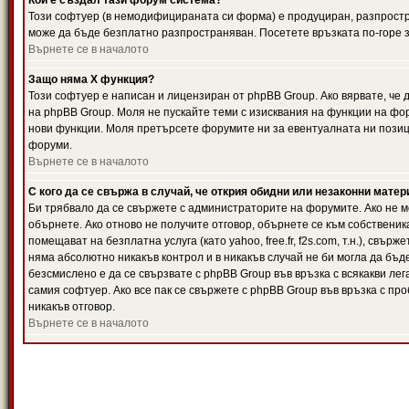
Кой е създал тази форум система?
Този софтуер (в немодифицираната си форма) е продуциран, разпрост
може да бъде безплатно разпространяван. Посетете връзката по-горе з
Върнете се в началото
Защо няма X функция?
Този софтуер е написан и лицензиран от phpBB Group. Ако вярвате, че
на phpBB Group. Моля не пускайте теми с изисквания на функции на фор
нови функции. Моля претърсете форумите ни за евентуалната ни позиц
форуми.
Върнете се в началото
С кого да се свържа в случай, че открия обидни или незаконни мате
Би трябвало да се свържете с администраторите на форумите. Ако не мо
обърнете. Ако отново не получите отговор, обърнете се към собственика
помещават на безплатна услуга (като yahoo, free.fr, f2s.com, т.н.), свъ
няма абсолютно никакъв контрол и в никакъв случай не би могла да бъд
безсмислено е да се свързвате с phpBB Group във връзка с всякакви лег
самия софтуер. Ако все пак се свържете с phpBB Group във връзка с пр
никакъв отговор.
Върнете се в началото