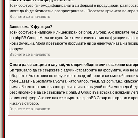
Кой е създал тази форум система?
Този софтуер (в немодифицираната си форма) е продуциран, разпрост
може да бъде безплатно разпространяван. Посетете връзката по-горе з
Върнете се в началото
Защо няма X функция?
Този софтуер е написан и лицензиран от phpBB Group. Ако вярвате, че
на phpBB Group. Моля не пускайте теми с изисквания на функции на фор
нови функции. Моля претърсете форумите ни за евентуалната ни позиц
форуми.
Върнете се в началото
С кого да се свържа в случай, че открия обидни или незаконни мате
Би трябвало да се свържете с администраторите на форумите. Ако не мо
обърнете. Ако отново не получите отговор, обърнете се към собственика
помещават на безплатна услуга (като yahoo, free.fr, f2s.com, т.н.), свъ
няма абсолютно никакъв контрол и в никакъв случай не би могла да бъд
безсмислено е да се свързвате с phpBB Group във връзка с всякакви лег
самия софтуер. Ако все пак се свържете с phpBB Group във връзка с пр
никакъв отговор.
Върнете се в началото