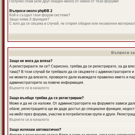
Получих спам (или друг обиден мейл) от някой от тези форуми!
Въпроси около phpBB 2
Кой е създал тази форум система?
Защо няма X функция?
С кого да се свържа в случай, че открия обидни или незаконни материа
Въпроси за
Защо не мога да вляза?
А регистрирахте ли се? Сериозно, трябва да се регистрирате, за да вле
така)? В този случай би трябвало да се свържете с администраторите и д
не можете да влезете, проверете дали въвеждате правилно името и паро
администраторите за повече информация.
Върнете се в началото
Защо въобще трябва да се регистрирам?
Може и да не се наложи. От администраторите на форумите зависи дали
обаче, регистрацията ще ви даде достъп до специални функции, недост
на мейл през форума, участие в потребителски групи и други. Регистра
Върнете се в началото
Защо излизам автоматично?