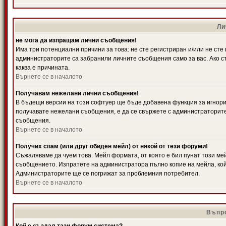
Ли
не мога да изпращам лични съобщения!
Има три потенциални причини за това: не сте регистриран и/или не ст
администраторите са забранили личните съобщения само за вас. Ако ст
каква е причината.
Върнете се в началото
Получавам нежелани лични съобщения!
В бъдещи версии на този софтуер ще бъде добавена функция за игнорира
получавате нежелани съобщения, е да се свържете с администраторите
съобщения.
Върнете се в началото
Получих спам (или друг обиден мейл) от някой от тези форуми!
Съжаляваме да чуем това. Мейл формата, от която е бил пунат този ме
съобщението. Изпратете на администратора пълно копие на мейла, кой
Администраторите ще се погрижат за проблемния потребител.
Върнете се в началото
Въпро