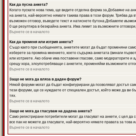
Как да пусна анкета?
Когато пускате нова тема, ще видите отделна форма за
Добавяне на ан
на анкета, най-вероятно нямате такива права в този форум. Трябва да 
възможен отговор, въведете текст и натиснете бутона
Добавете възмо
0 ще резултира в безкрайна анкета. Има лимит за възможните отговори
Върнете се в началото
Как да променя или изтрия анкета?
Също както при съобщенията, анкетите могат да бъдат променяни само 
изберете за промяна мнението, което съдържа анкетата (винаги първото
или изтриете. Ако обаче има поставени гласове, само модераторите и 
срещу хора, злоупотребяващи с анкетите, променяйки възможните отгов
Върнете се в началото
Защо не мога да вляза в даден форум?
Някой форуми могат да бъдат конфигурирани да позволяват достъп само 
тези форуми, ще се нуждаете от специален достъп, който може да ви 
тях.
Върнете се в началото
Защо не мога да гласувам на дадена анкета?
Само регистрирани потребители могат да гласуват на анкети, с цел да 
все пак не можете да гласувате, най-вероятно нямате правата за това и
Върнете се в началото