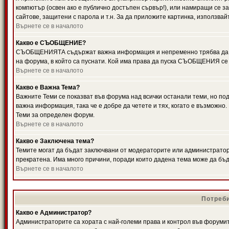
компютър (освен ако е публично достъпен сървър!), или намиращи се з
сайтове, защитени с парола и т.н. За да приложите картинка, използвай
Върнете се в началото
Какво е СЪОБЩЕНИЕ?
СЪОБЩЕНИЯТА съдържат важна информация и непременно трябва да ги
на форума, в който са пуснати. Кой има права да пуска СЪОБЩЕНИЯ се
Върнете се в началото
Какво е Важна Тема?
Важните Теми се показват във форума над всички останали теми, но 
важна информация, така че е добре да четете и тях, когато е възмож
Теми за определен форум.
Върнете се в началото
Какво е Заключена тема?
Темите могат да бъдат заключвани от модераторите или администратори
прекратена. Има много причини, поради които дадена тема може да бъ
Върнете се в началото
Потреби
Какво е Администратор?
Администраторите са хората с най-големи права и контрол във форумит