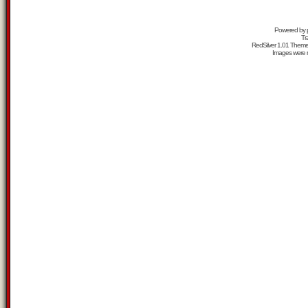
Powered by
Tr
RedSilver 1.01 Them
Images were