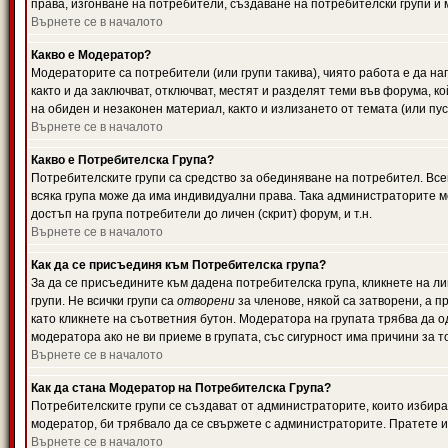
права, изгонване на потребители, създаване на потребителски групи и м
Върнете се в началото
Какво е Модератор?
Модераторите са потребители (или групи такива), чиято работа е да н
както и да заключват, отключват, местят и разделят теми във форума, к
на обиден и незаконен материал, както и излизането от темата (или пус
Върнете се в началото
Какво е Потребителска Група?
Потребителските групи са средство за обединяване на потребител. Всек
всяка група може да има индивидуални права. Така администраторите м
достъп на група потребители до личен (скрит) форум, и т.н.
Върнете се в началото
Как да се присъединя към Потребителска група?
За да се присъедините към дадена потребителска група, кликнете на л
групи. Не всички групи са
отворени
за членове, някой са затворени, а п
като кликнете на съответния бутон. Модератора на групата трябва да о
модератора ако не ви приеме в групата, със сигурност има причини за т
Върнете се в началото
Как да стана Модератор на Потребителска Група?
Потребителските групи се създават от администраторите, които избират
модератор, би трябвало да се свържете с администраторите. Пратете
Върнете се в началото