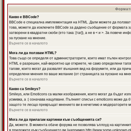
Формати
Какво е BBCode?
BBCode е специална имплементация на HTML. Дали можете да ползвате
това, можете да изключите BBCode за дадено съобщение от формата за
затворени в квадратни скоби (ето така: [таг]), а не в < и >. За повече
за пускане на мнение.
Върнете се в началото
Мога ли да ползвам HTML?
Това също се определя от администраторите, които имат пълен контро
HTML е разрешен, най-вероятно ще откриете, че само определени тагов
тагове, които могат да развалят външния вид на форумите, или да прич
определени мнения по ваше желание (от страницата за пускане на мне
Върнете се в началото
Какво са Smileys?
Smileys, или Emoticons са малки изображения, които могат да бъдат изп
усмивка, а :( означава нацупване. Пълният списък с emoticons може да б
защото те лесщо превръщат мнението ви в нечетимо и модераторите мо
Върнете се в началото
Мога ли да прилагам картинки към съобщенията си?
Да, можете. В момента обаче форума не позволява ъплоуд на картинките
я приложите към съобщението ви (например http://www.some-unknown-pla