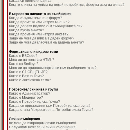
Как да си променя ранга?
Когато кликна на мейла на някой потребител, форума иска да вляза?!
Въпроси за писането на съобщения
Как да създам тема във форум?
Как да променя или изтрия мнение?
Как да добавя подпис към съобщенията си?
Как да пусна анкета?
Как да променя или изтрия анкета?
Защо не мога да вляза в даден форум?
Защо не мога да гласувам на дадена анкета?
Форматиране и видове теми
Какво е BBCode?
Мога ли да ползвам HTML?
Какво са Smileys?
Мога ли да прилагам картинки към съобщенията си?
Какво е СЪОБЩЕНИЕ?
Какво е Важна Тема?
Какво е Заключена тема?
Потребителски нива и групи
Какво е Администратор?
Какво е Модератор?
Какво е Потребителска Група?
Как да се присъединя към Потребителска група?
Как да стана Модератор на Потребителска Група?
Лични съобщения
не мога да изпращам лични съобщения!
Получавам нежелани лични съобщения!