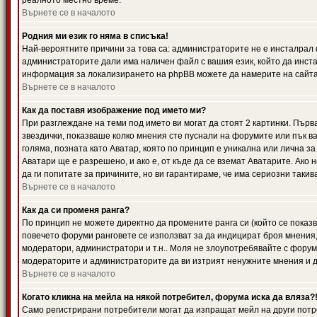
реалното местно време.
Върнете се в началото
Родния ми език го няма в списъка!
Най-вероятните причини за това са: администраторите не е инсталрал 
администраторите дали има наличен файл с вашия език, който да инста
информация за локализирането на phpBB можете да намерите на сайта 
Върнете се в началото
Как да поставя изображение под името ми?
При разглеждане на теми под името ви могат да стоят 2 картинки. Първ
звездички, показваше колко мнения сте пуснали на форумите или пък ва
голяма, позната като Аватар, която по принцип е уникална или лична 
Аватари ще е разрешено, и ако е, от къде да се вземат Аватарите. Ако
да ги попитате за причините, но ви гарантираме, че има сериозни такив
Върнете се в началото
Как да си променя ранга?
По принцип не можете директно да промените ранга си (който се показва
повечето форуми ранговете се използват за да индицират броя мнения,
модератори, администратори и т.н.. Моля не злоупотребявайте с форуми
модераторите и администраторите да ви изтрият ненужните мнения и да 
Върнете се в началото
Когато кликна на мейла на някой потребител, форума иска да вляза?
Само регистрирани потребители могат да изпращат мейл на други потр