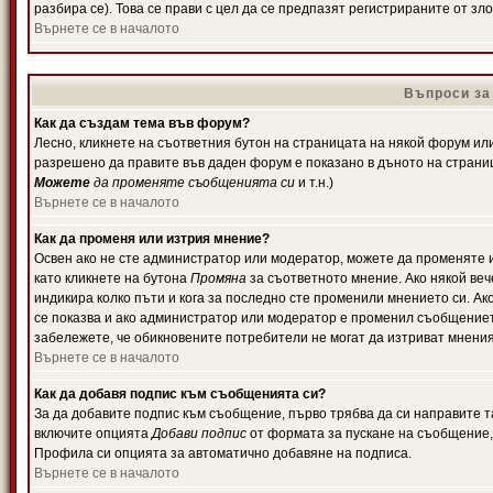
разбира се). Това се прави с цел да се предпазят регистрираните от з
Върнете се в началото
Въпроси за
Как да създам тема във форум?
Лесно, кликнете на съответния бутон на страницата на някой форум или 
разрешено да правите във даден форум е показано в дъното на страни
Можете
да променяте съобщенията си
и т.н.)
Върнете се в началото
Как да променя или изтрия мнение?
Освен ако не сте администратор или модератор, можете да променяте 
като кликнете на бутона
Промяна
за съответното мнение. Ако някой вече
индикира колко пъти и кога за последно сте променили мнението си. Ако 
се показва и ако администратор или модератор е променил съобщениет
забележете, че обикновените потребители не могат да изтриват мненият
Върнете се в началото
Как да добавя подпис към съобщенията си?
За да добавите подпис към съобщение, първо трябва да си направите т
включите опцията
Добави подпис
от формата за пускане на съобщение, 
Профила си опцията за автоматично добавяне на подписа.
Върнете се в началото