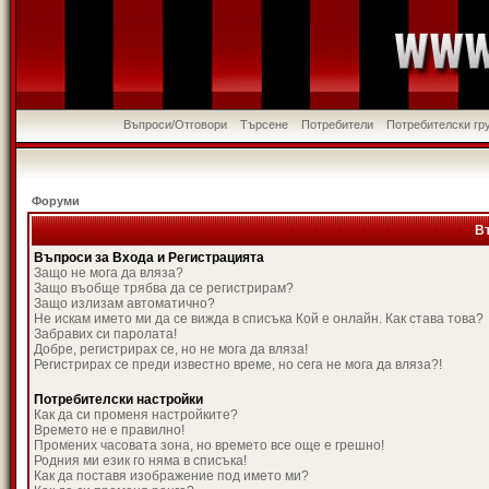
Въпроси/Отговори
Търсене
Потребители
Потребителски гр
Форуми
В
Въпроси за Входа и Регистрацията
Защо не мога да вляза?
Защо въобще трябва да се регистрирам?
Защо излизам автоматично?
Не искам името ми да се вижда в списъка Кой е онлайн. Как става това?
Забравих си паролата!
Добре, регистрирах се, но не мога да вляза!
Регистрирах се преди известно време, но сега не мога да вляза?!
Потребителски настройки
Как да си променя настройките?
Времето не е правилно!
Промених часовата зона, но времето все още е грешно!
Родния ми език го няма в списъка!
Как да поставя изображение под името ми?