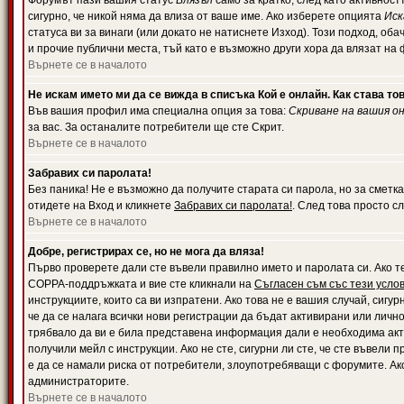
Форумът пази вашия статус
Влязъл
само за кратко, след като активност
сигурно, че никой няма да влиза от ваше име. Ако изберете опцията
Иск
статуса ви за винаги (или докато не натиснете Изход). Този подход, оба
и прочие публични места, тъй като е възможно други хора да влязат на
Върнете се в началото
Не искам името ми да се вижда в списъка Кой е онлайн. Как става то
Във вашия профил има специална опция за това:
Скриване на вашия о
за вас. За останалите потребители ще сте Скрит.
Върнете се в началото
Забравих си паролата!
Без паника! Не е възможно да получите старата си парола, но за сметка
отидете на Вход и кликнете
Забравих си паролата!
. След това просто с
Върнете се в началото
Добре, регистрирах се, но не мога да вляза!
Първо проверете дали сте въвели правилно името и паролата си. Ако те
COPPA-поддръжката и вие сте кликнали на
Съгласен съм със тези усло
инструкциите, които са ви изпратени. Ако това не е вашия случай, сигу
че да се налага всички нови регистрации да бъдат активирани или личн
трябвало да ви е била представена информация дали е необходима акти
получили мейл с инструкции. Ако не сте, сигурни ли сте, че сте въвели
е да се намали риска от потребители, злоупотребяващи с форумите. Ако
администраторите.
Върнете се в началото