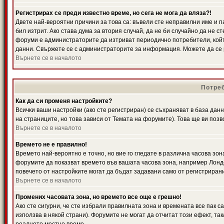
Регистрирах се преди известно време, но сега не мога да вляза?!
Двете най-вероятни причини за това са: въвели сте неправилни име и п
бил изтрит. Ако става дума за втория случай, да не би случайно да не
форуми е администраторите да изтриват периодично потребители, койт
данни. Свържете се с администраторите за информация. Можете да се р
Върнете се в началото
Потреб
Как да си променя настройките?
Всички ваши настройки (ако сте регистриран) се съхраняват в база данн
на страниците, но това зависи от Темата на форумите). Това ще ви поз
Върнете се в началото
Времето не е правилно!
Времето най-вероятно е точно, но вие го гледате в различна часова зон
форумите да показват времето във вашата часова зона, например Лондо
повечето от настройките могат да бъдат задавани само от регистрирани 
Върнете се в началото
Промених часовата зона, но времето все още е грешно!
Ако сте сигурни, че сте избрали правилната зона и времената все пак с
използва в някой страни). Форумите не могат да отчитат този ефект, та