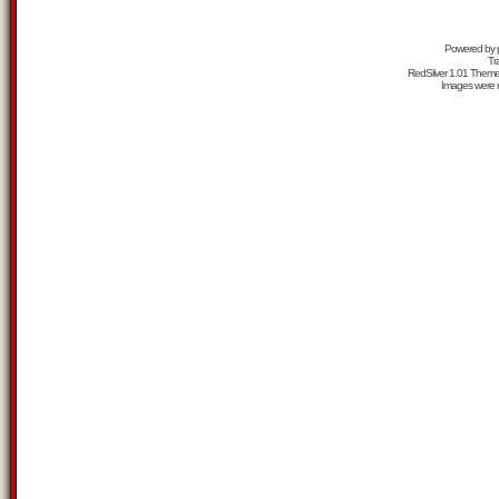
Powered by
Tr
RedSilver 1.01 Them
Images were