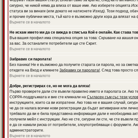
Форумът пази вашия статус
Влязъл
само за кратко, след като активност
сигурно, че никой няма да влиза от ваше име. Ако изберете опцията
Иск
статуса ви за винаги (или докато не натиснете Изход). Този подход, оба
и прочие публични места, тъй като е възможно други хора да влязат на
Върнете се в началото
Не искам името ми да се вижда в списъка Кой е онлайн. Как става то
Във вашия профил има специална опция за това:
Скриване на вашия о
за вас. За останалите потребители ще сте Скрит.
Върнете се в началото
Забравих си паролата!
Без паника! Не е възможно да получите старата си парола, но за сметка
отидете на Вход и кликнете
Забравих си паролата!
. След това просто с
Върнете се в началото
Добре, регистрирах се, но не мога да вляза!
Първо проверете дали сте въвели правилно името и паролата си. Ако те
COPPA-поддръжката и вие сте кликнали на
Съгласен съм със тези усло
инструкциите, които са ви изпратени. Ако това не е вашия случай, сигу
че да се налага всички нови регистрации да бъдат активирани или личн
трябвало да ви е била представена информация дали е необходима акти
получили мейл с инструкции. Ако не сте, сигурни ли сте, че сте въвели
е да се намали риска от потребители, злоупотребяващи с форумите. Ако
администраторите.
Върнете се в началото