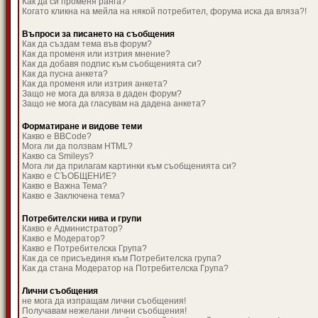
Как да си променя ранга?
Когато кликна на мейла на някой потребител, форума иска да вляза?!
Въпроси за писането на съобщения
Как да създам тема във форум?
Как да променя или изтрия мнение?
Как да добавя подпис към съобщенията си?
Как да пусна анкета?
Как да променя или изтрия анкета?
Защо не мога да вляза в даден форум?
Защо не мога да гласувам на дадена анкета?
Форматиране и видове теми
Какво е BBCode?
Мога ли да ползвам HTML?
Какво са Smileys?
Мога ли да прилагам картинки към съобщенията си?
Какво е СЪОБЩЕНИЕ?
Какво е Важна Тема?
Какво е Заключена тема?
Потребителски нива и групи
Какво е Администратор?
Какво е Модератор?
Какво е Потребителска Група?
Как да се присъединя към Потребителска група?
Как да стана Модератор на Потребителска Група?
Лични съобщения
не мога да изпращам лични съобщения!
Получавам нежелани лични съобщения!