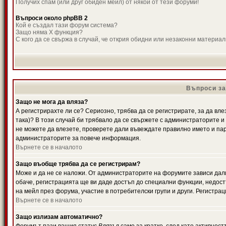
Получих спам (или друг обиден мейл) от някой от тези форуми!
Въпроси около phpBB 2
Кой е създал тази форум система?
Защо няма X функция?
С кого да се свържа в случай, че открия обидни или незаконни материа
Въпроси за
Защо не мога да вляза?
А регистрирахте ли се? Сериозно, трябва да се регистрирате, за да вле
така)? В този случай би трябвало да се свържете с администраторите и д
не можете да влезете, проверете дали въвеждате правилно името и паро
администраторите за повече информация.
Върнете се в началото
Защо въобще трябва да се регистрирам?
Може и да не се наложи. От администраторите на форумите зависи дали
обаче, регистрацията ще ви даде достъп до специални функции, недост
на мейл през форума, участие в потребителски групи и други. Регистра
Върнете се в началото
Защо излизам автоматично?