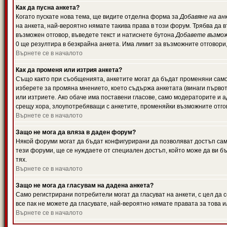
Как да пусна анкета?
Когато пускате нова тема, ще видите отделна форма за
Добавяне на ан
на анкета, най-вероятно нямате такива права в този форум. Трябва да 
възможен отговор, въведете текст и натиснете бутона
Добавете възмо
0 ще резултира в безкрайна анкета. Има лимит за възможните отговори
Върнете се в началото
Как да променя или изтрия анкета?
Също както при съобщенията, анкетите могат да бъдат променяни само 
изберете за промяна мнението, което съдържа анкетата (винаги първото
или изтриете. Ако обаче има поставени гласове, само модераторите и 
срещу хора, злоупотребяващи с анкетите, променяйки възможните отгов
Върнете се в началото
Защо не мога да вляза в даден форум?
Някой форуми могат да бъдат конфигурирани да позволяват достъп само 
тези форуми, ще се нуждаете от специален достъп, който може да ви 
тях.
Върнете се в началото
Защо не мога да гласувам на дадена анкета?
Само регистрирани потребители могат да гласуват на анкети, с цел да 
все пак не можете да гласувате, най-вероятно нямате правата за това и
Върнете се в началото