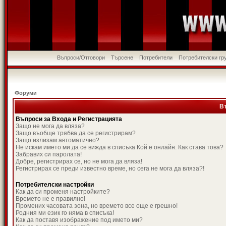
Въпроси/Отговори
Търсене
Потребители
Потребителски гр
Форуми
В
Въпроси за Входа и Регистрацията
Защо не мога да вляза?
Защо въобще трябва да се регистрирам?
Защо излизам автоматично?
Не искам името ми да се вижда в списъка Кой е онлайн. Как става това?
Забравих си паролата!
Добре, регистрирах се, но не мога да вляза!
Регистрирах се преди известно време, но сега не мога да вляза?!
Потребителски настройки
Как да си променя настройките?
Времето не е правилно!
Промених часовата зона, но времето все още е грешно!
Родния ми език го няма в списъка!
Как да поставя изображение под името ми?