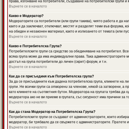
права, изгонване на потребители, създаване на потребителски групи и м
Върнете се в началото
Какво е Модератор?
Модераторите са потребители (или групи такива), чиято работа е да н
както и да заключват, отключват, местят и разделят теми във форума, к
на обиден и незаконен материал, както и излизането от темата (или пус
Върнете се в началото
Какво е Потребителска Група?
Потребителските групи са средство за обединяване на потребител. Всек
всяка група може да има индивидуални права. Така администраторите м
достъп на група потребители до личен (скрит) форум, и т.н.
Върнете се в началото
Как да се присъединя към Потребителска група?
За да се присъедините към дадена потребителска група, кликнете на л
групи. Не всички групи са
отворени
за членове, някой са затворени, а п
като кликнете на съответния бутон. Модератора на групата трябва да о
модератора ако не ви приеме в групата, със сигурност има причини за т
Върнете се в началото
Как да стана Модератор на Потребителска Група?
Потребителските групи се създават от администраторите, които избират
модератор, би трябвало да се свържете с администраторите. Пратете
Върнете се в началото