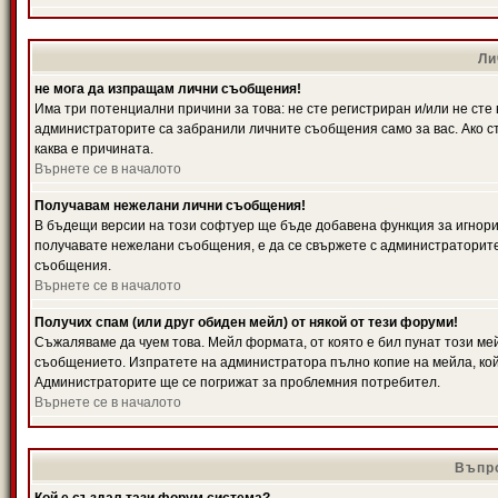
Ли
не мога да изпращам лични съобщения!
Има три потенциални причини за това: не сте регистриран и/или не ст
администраторите са забранили личните съобщения само за вас. Ако ст
каква е причината.
Върнете се в началото
Получавам нежелани лични съобщения!
В бъдещи версии на този софтуер ще бъде добавена функция за игнорира
получавате нежелани съобщения, е да се свържете с администраторите
съобщения.
Върнете се в началото
Получих спам (или друг обиден мейл) от някой от тези форуми!
Съжаляваме да чуем това. Мейл формата, от която е бил пунат този ме
съобщението. Изпратете на администратора пълно копие на мейла, кой
Администраторите ще се погрижат за проблемния потребител.
Върнете се в началото
Въпро