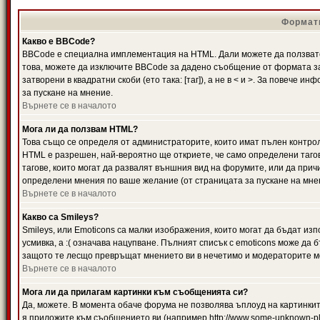
Формати
Какво е BBCode?
BBCode е специална имплементация на HTML. Дали можете да ползвате
това, можете да изключите BBCode за дадено съобщение от формата за
затворени в квадратни скоби (ето така: [таг]), а не в < и >. За повече
за пускане на мнение.
Върнете се в началото
Мога ли да ползвам HTML?
Това също се определя от администраторите, които имат пълен контро
HTML е разрешен, най-вероятно ще откриете, че само определени тагов
тагове, които могат да развалят външния вид на форумите, или да прич
определени мнения по ваше желание (от страницата за пускане на мне
Върнете се в началото
Какво са Smileys?
Smileys, или Emoticons са малки изображения, които могат да бъдат изп
усмивка, а :( означава нацупване. Пълният списък с emoticons може да б
защото те лесщо превръщат мнението ви в нечетимо и модераторите мо
Върнете се в началото
Мога ли да прилагам картинки към съобщенията си?
Да, можете. В момента обаче форума не позволява ъплоуд на картинките
я приложите към съобщението ви (например http://www.some-unknown-pla