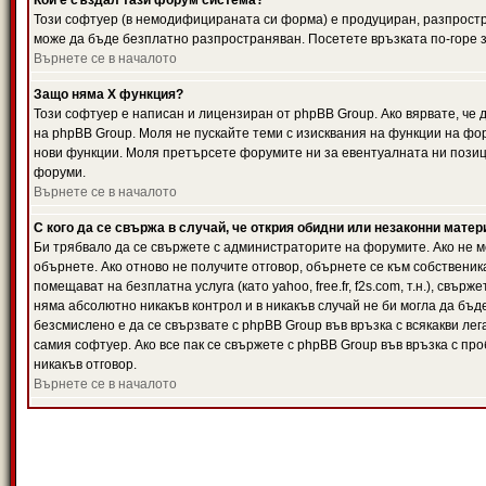
Кой е създал тази форум система?
Този софтуер (в немодифицираната си форма) е продуциран, разпрост
може да бъде безплатно разпространяван. Посетете връзката по-горе з
Върнете се в началото
Защо няма X функция?
Този софтуер е написан и лицензиран от phpBB Group. Ако вярвате, че
на phpBB Group. Моля не пускайте теми с изисквания на функции на фор
нови функции. Моля претърсете форумите ни за евентуалната ни позиц
форуми.
Върнете се в началото
С кого да се свържа в случай, че открия обидни или незаконни мате
Би трябвало да се свържете с администраторите на форумите. Ако не мо
обърнете. Ако отново не получите отговор, обърнете се към собственика
помещават на безплатна услуга (като yahoo, free.fr, f2s.com, т.н.), свъ
няма абсолютно никакъв контрол и в никакъв случай не би могла да бъд
безсмислено е да се свързвате с phpBB Group във връзка с всякакви лег
самия софтуер. Ако все пак се свържете с phpBB Group във връзка с пр
никакъв отговор.
Върнете се в началото