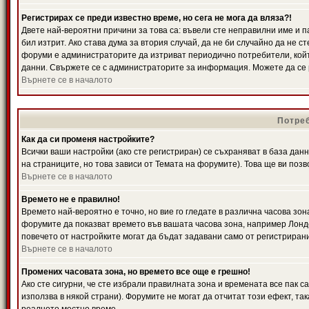
Регистрирах се преди известно време, но сега не мога да вляза?!
Двете най-вероятни причини за това са: въвели сте неправилни име и п
бил изтрит. Ако става дума за втория случай, да не би случайно да не
форуми е администраторите да изтриват периодично потребители, койт
данни. Свържете се с администраторите за информация. Можете да се р
Върнете се в началото
Потреб
Как да си променя настройките?
Всички ваши настройки (ако сте регистриран) се съхраняват в база данн
на страниците, но това зависи от Темата на форумите). Това ще ви поз
Върнете се в началото
Времето не е правилно!
Времето най-вероятно е точно, но вие го гледате в различна часова зон
форумите да показват времето във вашата часова зона, например Лондо
повечето от настройките могат да бъдат задавани само от регистрирани 
Върнете се в началото
Промених часовата зона, но времето все още е грешно!
Ако сте сигурни, че сте избрали правилната зона и времената все пак с
използва в някой страни). Форумите не могат да отчитат този ефект, та