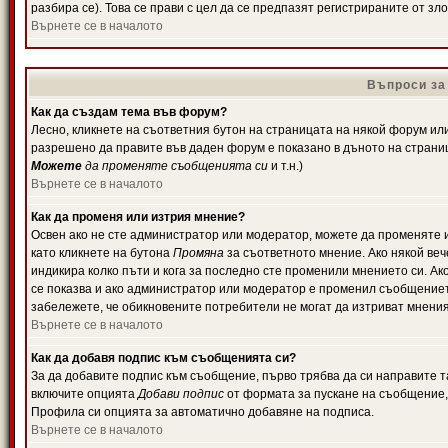
разбира се). Това се прави с цел да се предпазят регистрираните от з
Върнете се в началото
Въпроси за
Как да създам тема във форум?
Лесно, кликнете на съответния бутон на страницата на някой форум или 
разрешено да правите във даден форум е показано в дъното на страни
Можете
да променяте съобщенията си
и т.н.)
Върнете се в началото
Как да променя или изтрия мнение?
Освен ако не сте администратор или модератор, можете да променяте 
като кликнете на бутона
Промяна
за съответното мнение. Ако някой вече
индикира колко пъти и кога за последно сте променили мнението си. Ако 
се показва и ако администратор или модератор е променил съобщениет
забележете, че обикновените потребители не могат да изтриват мненият
Върнете се в началото
Как да добавя подпис към съобщенията си?
За да добавите подпис към съобщение, първо трябва да си направите т
включите опцията
Добави подпис
от формата за пускане на съобщение, 
Профила си опцията за автоматично добавяне на подписа.
Върнете се в началото