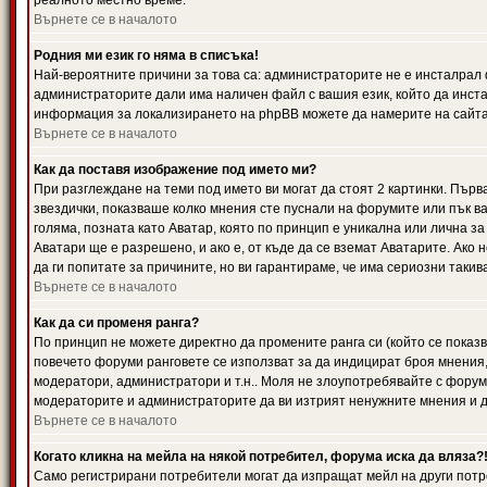
реалното местно време.
Върнете се в началото
Родния ми език го няма в списъка!
Най-вероятните причини за това са: администраторите не е инсталрал 
администраторите дали има наличен файл с вашия език, който да инста
информация за локализирането на phpBB можете да намерите на сайта 
Върнете се в началото
Как да поставя изображение под името ми?
При разглеждане на теми под името ви могат да стоят 2 картинки. Първ
звездички, показваше колко мнения сте пуснали на форумите или пък ва
голяма, позната като Аватар, която по принцип е уникална или лична 
Аватари ще е разрешено, и ако е, от къде да се вземат Аватарите. Ако
да ги попитате за причините, но ви гарантираме, че има сериозни такив
Върнете се в началото
Как да си променя ранга?
По принцип не можете директно да промените ранга си (който се показва
повечето форуми ранговете се използват за да индицират броя мнения,
модератори, администратори и т.н.. Моля не злоупотребявайте с форуми
модераторите и администраторите да ви изтрият ненужните мнения и да 
Върнете се в началото
Когато кликна на мейла на някой потребител, форума иска да вляза?
Само регистрирани потребители могат да изпращат мейл на други потр