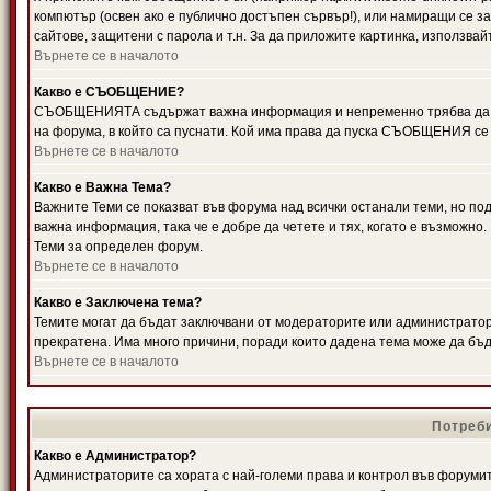
компютър (освен ако е публично достъпен сървър!), или намиращи се з
сайтове, защитени с парола и т.н. За да приложите картинка, използвай
Върнете се в началото
Какво е СЪОБЩЕНИЕ?
СЪОБЩЕНИЯТА съдържат важна информация и непременно трябва да ги
на форума, в който са пуснати. Кой има права да пуска СЪОБЩЕНИЯ се
Върнете се в началото
Какво е Важна Тема?
Важните Теми се показват във форума над всички останали теми, но 
важна информация, така че е добре да четете и тях, когато е възмож
Теми за определен форум.
Върнете се в началото
Какво е Заключена тема?
Темите могат да бъдат заключвани от модераторите или администратори
прекратена. Има много причини, поради които дадена тема може да бъ
Върнете се в началото
Потреби
Какво е Администратор?
Администраторите са хората с най-големи права и контрол във форумит