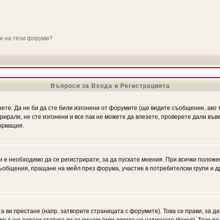
ли на тези форуми?
Въпроси за Входа и Регистрацията
зете. Да не би да сте били изгонени от форумите (ще видите съобщение, ако т
трирали, не сте изгонени и все пак не можете да влезете, проверете дали въ
ормация.
 е необходимо да се регистрирате, за да пускате мнения. При всички положе
 съобщения, пращане на мейл през форума, участие в потребителски групи и д
та ви престане (напр. затворите страницата с форумите). Това се прави, за да