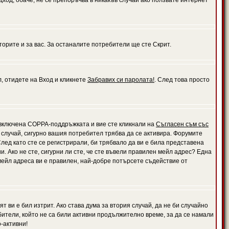
дход, обаче, не се препоръчва в никакъв случай ако ползвате интернет
орите и за вас. За останалите потребители ще сте Скрит.
л, отидете на Вход и кликнете
Забравих си паролата!
. След това просто
е включена COPPA-поддръжката и вие сте кликнали на
Съгласен съм със
я случай, сигурно вашия потребител трябва да се активира. Форумите
лед като сте се регистрирали, би трябвало да ви е била представена
 Ако не сте, сигурни ли сте, че сте въвели правилен мейл адрес? Една
 мейл адреса ви е правилен, най-добре потърсете съдействие от
 ви е бил изтрит. Ако става дума за втория случай, да не би случайно
тели, който не са били активни продължително време, за да се намали
-активни!