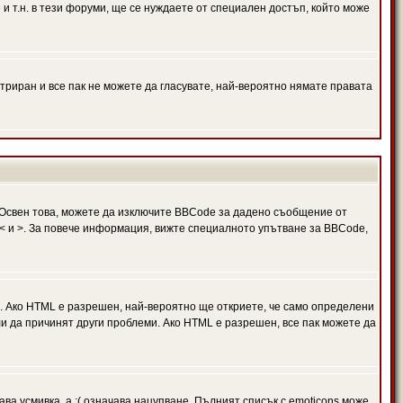
и т.н. в тези форуми, ще се нуждаете от специален достъп, който може
триран и все пак не можете да гласувате, най-вероятно нямате правата
Освен това, можете да изключите BBCode за дадено съобщение от
 в < и >. За повече информация, вижте специалното упътване за BBCode,
. Ако HTML е разрешен, най-вероятно ще откриете, че само определени
и да причинят други проблеми. Ако HTML е разрешен, все пак можете да
ава усмивка, а :( означава нацупване. Пълният списък с emoticons може