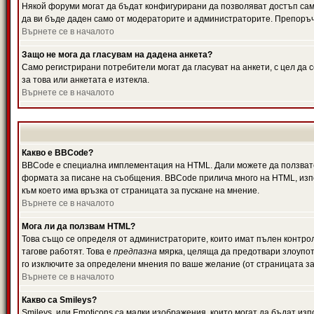
Някой форуми могат да бъдат конфигурирани да позволяват достъп само 
да ви бъде даден само от модераторите и администраторите. Препоръчв
Върнете се в началото
Защо не мога да гласувам на дадена анкета?
Само регистрирани потребители могат да гласуват на анкети, с цел да 
за това или анкетата е изтекла.
Върнете се в началото
Какво е BBCode?
BBCode е специална имплементация на HTML. Дали можете да ползвате
формата за писане на съобщения. BBCode прилича много на HTML, използв
към което има връзка от страницата за пускане на мнение.
Върнете се в началото
Мога ли да ползвам HTML?
Това също се определя от администраторите, които имат пълен контро
тагове работят. Това е
предпазна
мярка, целяща да предотвари злоупотр
го изключите за определени мнения по ваше желание (от страницата за
Върнете се в началото
Какво са Smileys?
Smileys, или Emoticons са малки изображения, които могат да бъдат изп