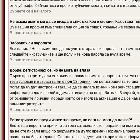
Искам да влизам автоматично с всяко посещение
когато влизате, фору
от клуб, кафе, библиотека и прочие публични места, тъй като е възможн
Върнете се в началото
Не искам името ми да се вижда в списъка Кой е онлайн. Как става то
Във вашия профил има специална опция за това:
Скриване на вашия о
Върнете се в началото
Забравих си паролата!
Без паника! Не е възможно да получите старата си парола, но за сметка
следвайте инструкциите и ще получите нова парола за нула време!
Върнете се в началото
Добре, регистрирах се, но не мога да вляза!
Първо проверете дали сте въвели правилно името и паролата си. Ако те
тези условия и възрастта ми е
под
13 години
при регистрацията тогава т
могат да бъдат настроени така, че да се налага всички нови регистрац
информация дали е необходима активация на потребителя. В случай, че 
от основните причини, поради които се използва активация е да се нам
администраторите.
Върнете се в началото
Регистрирах се преди известно време, но сега не мога да вляза?!
Двете най-вероятни причини за това са: въвели сте неправилни име и па
да не сте писали нищо по форумите за дълго време? Нормална практик
размера на базата данни. Свържете се с администраторите за информац