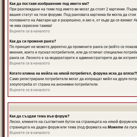
Как да поставя изображение под името ми?
При разглеждане на теми под името ви могат да стоят 2 картинки. Първ
вашия статут на тези форуми. Под ранговата картинка би могла да стои
ползването на Аватари ще е разрешено, и ако е, от къде да се вземат 
че има сериозни такива!
Върнете се в началото
Как да си променя ранга?
По принцип не можете директно да промените ранга си (който се показв
мнения, които е пуснал потребителя, или да отличат специални потреб
ранга си. Лесното е за модераторите и администраторите да ви изтрият
Върнете се в началото
Когато кликна на мейла на някой потребител, форума иска да вляза?
Само регистрирани потребители могат да изпращат мейл на други потре
злоупотреба от страна на анонимни потребители.
Върнете се в началото
Как да създам тема във форум?
Лесно, кликнете на съответния бутон на страницата на някой форум или
страницата на даден форум или тема (под формата на
Можете
да пус
Върнете се в началото