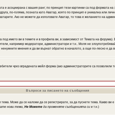
ата е асоциирана с вашия ранг; по принцип тези картинки са под формата на
 друга, по-голяма, позната като Аватар, която по принцип е уникална или ли
Аватарите. Ако не можете да използвате Аватар, то това е желанието на адми
а под името ви в темите и в профила ви, в зависимост от Темата на форума).
ители, например модератори, администратори и т.н.. Моля не злоупотребява
 ненужните мнения и да ви върнат обратно в началото, а още по-лесно е да в
!
бители чрез вградената мейл форма (ако администраторите са позволили това
Въпроси за писането на съобщения
 тема. Може да се наложи да се регистрирате, за да пуснете тема. Какво ви 
кате нови теми,
Не Можете
да променяте съобщенията си
и т.н.)