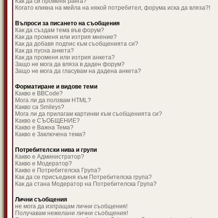
Как да си променя ранга?
Когато кликна на мейла на някой потребител, форума иска да вляза?!
Въпроси за писането на съобщения
Как да създам тема във форум?
Как да променя или изтрия мнение?
Как да добавя подпис към съобщенията си?
Как да пусна анкета?
Как да променя или изтрия анкета?
Защо не мога да вляза в даден форум?
Защо не мога да гласувам на дадена анкета?
Форматиране и видове теми
Какво е BBCode?
Мога ли да ползвам HTML?
Какво са Smileys?
Мога ли да прилагам картинки към съобщенията си?
Какво е СЪОБЩЕНИЕ?
Какво е Важна Тема?
Какво е Заключена тема?
Потребителски нива и групи
Какво е Администратор?
Какво е Модератор?
Какво е Потребителска Група?
Как да се присъединя към Потребителска група?
Как да стана Модератор на Потребителска Група?
Лични съобщения
не мога да изпращам лични съобщения!
Получавам нежелани лични съобщения!