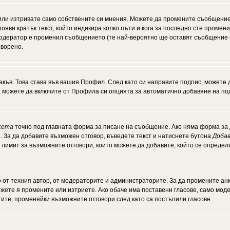
или изтривате само собствените си мнения. Можете да промените съобщение
появи кратък текст, който индикира колко пъти и кога за последно сте промен
и модератор е променил съобщението (те най-вероятно ще оставят съобщение 
оворено.
акъв. Това става във вашия Профил. След като си направите подпис, можете
, можете да включите от Профила си опцията за автоматично добавяне на по
кета
точно под главната форма за писане на съобщение. Ако няма форма за д
. За да добавите възможен отговор, въведете текст и натиснете бутона
Добав
а лимит за възможните отговори, които можете да добавите, който се опреде
от техния автор, от модераторите и администраторите. За да промените анк
можете я промените или изтриете. Ако обаче има поставени гласове, само мо
тите, променяйки възможните отговори след като са постъпили гласове.