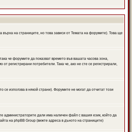
а върха на страниците, но това зависи от Темата на форумите). Това ще
 така че форумите да показват времето във вашата часова зона,
 от регистрирани потребители. Така че, ако не сте се регистрирали,
то се използва в някой страни). Форумите не могат да отчитат този
те администраторите дали има наличен файл с вашия език, който да
айта на phpBB Group (вижте адреса в дъното на страниците)