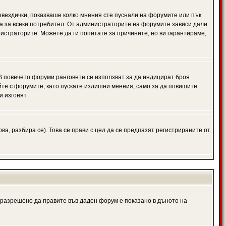
 звездички, показваше колко мнения сте пуснали на форумите или пък
чна за всеки потребител. От администраторите на форумите зависи дали
нистраторите. Можете да ги попитате за причините, но ви гарантираме,
 В повечето форуми ранговете се използват за да индицират броя
йте с форумите, като пускате излишни мнения, само за да повишите
и изгонят.
, разбира се). Това се прави с цел да се предпазят регистрираните от
е разрешено да правите във даден форум е показано в дъното на