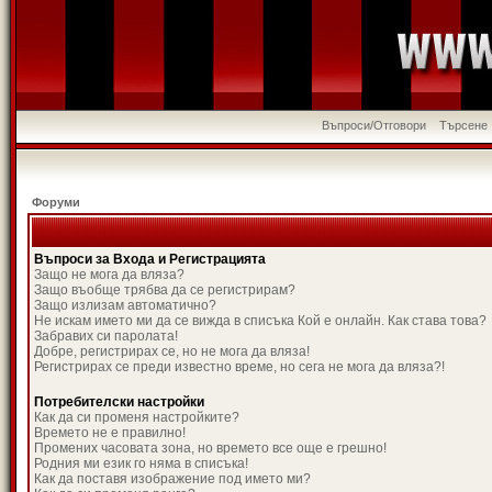
Въпроси/Отговори
Търсене
Форуми
Въпроси за Входа и Регистрацията
Защо не мога да вляза?
Защо въобще трябва да се регистрирам?
Защо излизам автоматично?
Не искам името ми да се вижда в списъка Кой е онлайн. Как става това?
Забравих си паролата!
Добре, регистрирах се, но не мога да вляза!
Регистрирах се преди известно време, но сега не мога да вляза?!
Потребителски настройки
Как да си променя настройките?
Времето не е правилно!
Промених часовата зона, но времето все още е грешно!
Родния ми език го няма в списъка!
Как да поставя изображение под името ми?