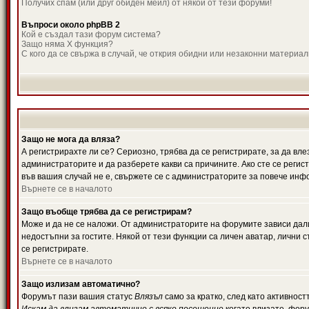
Получих спам (или друг обиден мейл) от някой от тези форуми!
Въпроси около phpBB 2
Кой е създал тази форум система?
Защо няма X функция?
С кого да се свържа в случай, че открия обидни или незаконни материа
Защо не мога да вляза?
А регистрирахте ли се? Сериозно, трябва да се регистрирате, за да вле
администраторите и да разберете какви са причините. Ако сте се регис
във вашия случай не е, свържете се с администраторите за повече инф
Върнете се в началото
Защо въобще трябва да се регистрирам?
Може и да не се наложи. От администраторите на форумите зависи дали
недостъпни за гостите. Някой от тези функции са личен аватар, лични
се регистрирате.
Върнете се в началото
Защо излизам автоматично?
Форумът пази вашия статус
Влязъл
само за кратко, след като активност