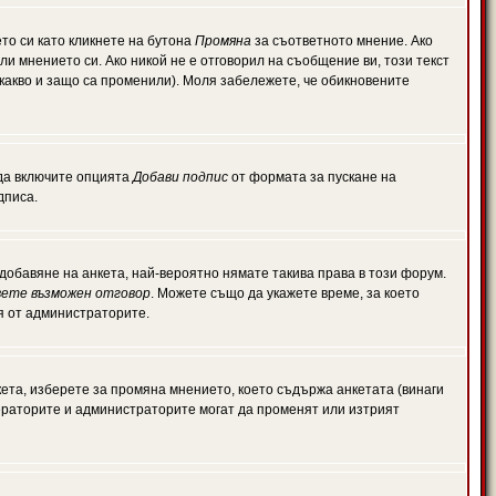
то си като кликнете на бутона
Промяна
за съответното мнение. Ако
или мнението си. Ако никой не е отговорил на съобщение ви, този текст
какво и защо са променили). Моля забележете, че обикновените
 да включите опцията
Добави подпис
от формата за пускане на
дписа.
обавяне на анкета, най-вероятно нямате такива права в този форум.
ете възможен отговор
. Можете също да укажете време, за което
ля от администраторите.
ета, изберете за промяна мнението, което съдържа анкетата (винаги
дераторите и администраторите могат да променят или изтрият