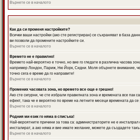
Върнете се в началото
Как да си променя настройките?
Всички ваши настройки (ако сте регистриран) се съхраняват в база данн
ви позволи да промените настройките си.
Върнете се в началото
Времето не е правилно!
Времето най-вероятно е точно, но вие го гледате в различна часова зон
например Лондон, Париж, Ню Йорк, Сидни. Моля обърнете внимание, че ч
точно сега е време да го направите!
Върнете се в началото
Промених часовата зона, но времето все още е грешно!
Ако сте сигурни, че сте избрали правилната зона и времената все пак с
ефект, така че е вероятно по време на летните месеци времената да се 
Върнете се в началото
Родния ми език го няма в списъка!
Най-вероятните причини за това са: администраторите не е инсталрал 
инсталират, а ако няма и вие имате желание, можете да създадете так
Върнете се в началото