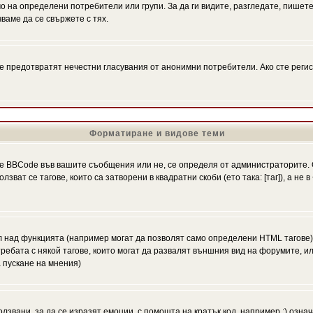
на определени потребители или групи. За да ги видите, разгледате, пишете 
аме да се свържете с тях.
се предотвратят нечестни гласувания от анонимни потребители. Ако сте регис
Форматиране и видове теми
 BBCode във вашите съобщения или не, се определя от администраторите. 
ат се тагове, които са затворени в квадратни скоби (ето така: [таг]), а не
л над функцията (например могат да позволят само определени HTML тагове)
ебата с някой тагове, които могат да развалят външния вид на форумите, ил
 пускане на мнения)
олзвани, за да се изразят емоции, с помощта на кратък код, например :) означ