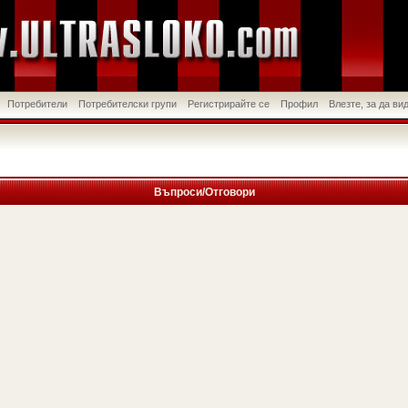
Потребители
Потребителски групи
Регистрирайте се
Профил
Влезте, за да в
Въпроси/Отговори