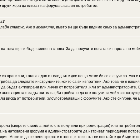
мът ще запази статуса ви за винаги (или докато не натиснете Изход). Този по
о други хора да влязат на форума с вашия потребител.
ва?
нлайн статус
. Ако я
включите
, името ви ще бъде видимо само за администрат
 на това ще ви бъде сменена с нова. За да получите новата си парола по мей
 са правилни, тогава едно от следните две неща може би се е случило. Ако 
рябва да следвате инструкциите, които са ви изпратени. Ако това не е ваши
ии да бъдат активирани или лично от потребителя, или от администраторите. С
активацията е задължителна, би трябвало да сте получили мейл с инструкции.
али риска от потребители, злоупотребяващи с форумите. Ако сте сигурен, че
рола (сверете с мейла, който сте получили при регистрация) или потребителят
а на натоварени форуми е администраторите да изтриват периодично потреби
ия. Можете да се регистрирате отново, и този път се опитайте да бъдете по