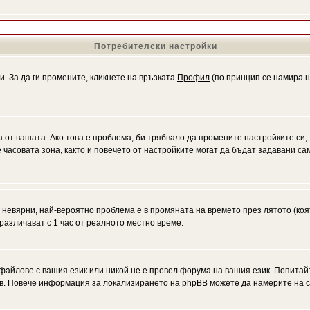
Потребителски настройки
и. За да ги промените, кликнете на връзката
Профил
(по принцип се намира н
а от вашата. Ако това е проблема, би трябвало да промените настройките си,
асовата зона, както и повечето от настройките могат да бъдат задавани само
а невярни, най-вероятно проблема е в промяната на времето през лятото (коя
различават с 1 час от реалното местно време.
файлове с вашия език или никой не е превел форума на вашия език. Попитай
ъв. Повече информация за локализирането на phpBB можете да намерите на с