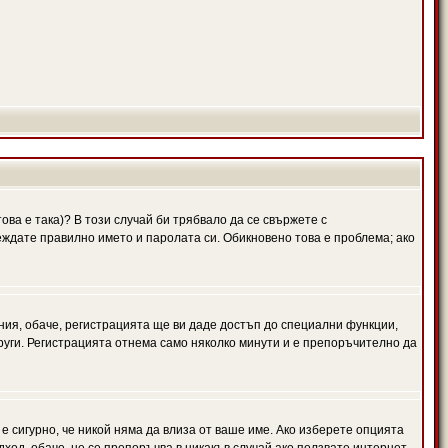
ова е така)? В този случай би трябвало да се свържете с
веждате правилно името и паролата си. Обикновено това е проблема; ако
ния, обаче, регистрацията ще ви даде достъп до специални функции,
руги. Регистрацията отнема само няколко минути и е препоръчително да
 е сигурно, че никой няма да влиза от ваше име. Ако изберете опцията