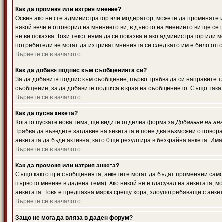
Как да променя или изтрия мнение?
Освен ако не сте администратор или модератор, можете да променяте 
някой вече е отговорил на мнението ви, в дъното на мнението ви ще се 
не ви показва. Този текст няма да се показва и ако администратор ил
потребители не могат да изтриват мненията си след като им е било отг
Върнете се в началото
Как да добавя подпис към съобщенията си?
За да добавите подпис към съобщение, първо трябва да си направите т
съобщение, за да добавите подписа в края на съобщението. Също така
Върнете се в началото
Как да пусна анкета?
Когато пускате нова тема, ще видите отделна форма за
Добавяне на ан
Трябва да въведете заглавие на анкетата и поне два възможни отговора
анкетата да бъде активна, като 0 ще резултира в безкрайна анкета. Им
Върнете се в началото
Как да променя или изтрия анкета?
Също както при съобщенията, анкетите могат да бъдат променяни само 
първото мнение в дадена тема). Ако никой не е гласувал на анкетата, 
анкетата. Това е предпазна мярка срещу хора, злоупотребяващи с анке
Върнете се в началото
Защо не мога да вляза в даден форум?