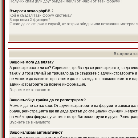
Получих спам (или друг обиден мейл) от някой от тези форуми!
Въпроси около phpBB 2
Кой е създал тази форум система?
Защо няма X функция?
С кого да се свържа в случай, че открия обидни или незаконни материа
Въпроси за
Защо не мога да вляза?
А регистрирахте ли се? Сериозно, трябва да се регистрирате, за да вле
така)? В този случай би трябвало да се свържете с администраторите и д
не можете да влезете, проверете дали въвеждате правилно името и паро
администраторите за повече информация.
Върнете се в началото
Защо въобще трябва да се регистрирам?
Може и да не се наложи. От администраторите на форумите зависи дали
обаче, регистрацията ще ви даде достъп до специални функции, недост
на мейл през форума, участие в потребителски групи и други. Регистра
Върнете се в началото
Защо излизам автоматично?