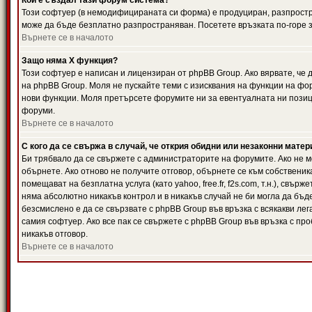
Кой е създал тази форум система?
Този софтуер (в немодифицираната си форма) е продуциран, разпрост
може да бъде безплатно разпространяван. Посетете връзката по-горе з
Върнете се в началото
Защо няма X функция?
Този софтуер е написан и лицензиран от phpBB Group. Ако вярвате, че
на phpBB Group. Моля не пускайте теми с изисквания на функции на фор
нови функции. Моля претърсете форумите ни за евентуалната ни позиц
форуми.
Върнете се в началото
С кого да се свържа в случай, че открия обидни или незаконни мате
Би трябвало да се свържете с администраторите на форумите. Ако не мо
обърнете. Ако отново не получите отговор, обърнете се към собственика
помещават на безплатна услуга (като yahoo, free.fr, f2s.com, т.н.), свъ
няма абсолютно никакъв контрол и в никакъв случай не би могла да бъд
безсмислено е да се свързвате с phpBB Group във връзка с всякакви лег
самия софтуер. Ако все пак се свържете с phpBB Group във връзка с пр
никакъв отговор.
Върнете се в началото