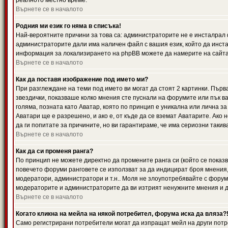
реалното местно време.
Върнете се в началото
Родния ми език го няма в списъка!
Най-вероятните причини за това са: администраторите не е инсталрал 
администраторите дали има наличен файл с вашия език, който да инста
информация за локализирането на phpBB можете да намерите на сайта 
Върнете се в началото
Как да поставя изображение под името ми?
При разглеждане на теми под името ви могат да стоят 2 картинки. Първ
звездички, показваше колко мнения сте пуснали на форумите или пък ва
голяма, позната като Аватар, която по принцип е уникална или лична 
Аватари ще е разрешено, и ако е, от къде да се вземат Аватарите. Ако
да ги попитате за причините, но ви гарантираме, че има сериозни такив
Върнете се в началото
Как да си променя ранга?
По принцип не можете директно да промените ранга си (който се показва
повечето форуми ранговете се използват за да индицират броя мнения,
модератори, администратори и т.н.. Моля не злоупотребявайте с форуми
модераторите и администраторите да ви изтрият ненужните мнения и да 
Върнете се в началото
Когато кликна на мейла на някой потребител, форума иска да вляза?
Само регистрирани потребители могат да изпращат мейл на други потр