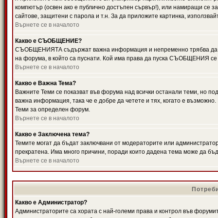
компютър (освен ако е публично достъпен сървър!), или намиращи се з
сайтове, защитени с парола и т.н. За да приложите картинка, използвай
Върнете се в началото
Какво е СЪОБЩЕНИЕ?
СЪОБЩЕНИЯТА съдържат важна информация и непременно трябва да ги
на форума, в който са пуснати. Кой има права да пуска СЪОБЩЕНИЯ се
Върнете се в началото
Какво е Важна Тема?
Важните Теми се показват във форума над всички останали теми, но 
важна информация, така че е добре да четете и тях, когато е възмож
Теми за определен форум.
Върнете се в началото
Какво е Заключена тема?
Темите могат да бъдат заключвани от модераторите или администратори
прекратена. Има много причини, поради които дадена тема може да бъ
Върнете се в началото
Потреби
Какво е Администратор?
Администраторите са хората с най-големи права и контрол във форумит