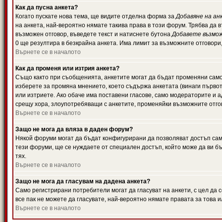
Как да пусна анкета?
Когато пускате нова тема, ще видите отделна форма за
Добавяне на ан
на анкета, най-вероятно нямате такива права в този форум. Трябва да 
възможен отговор, въведете текст и натиснете бутона
Добавете възмо
0 ще резултира в безкрайна анкета. Има лимит за възможните отговори
Върнете се в началото
Как да променя или изтрия анкета?
Също както при съобщенията, анкетите могат да бъдат променяни само 
изберете за промяна мнението, което съдържа анкетата (винаги първото
или изтриете. Ако обаче има поставени гласове, само модераторите и 
срещу хора, злоупотребяващи с анкетите, променяйки възможните отгов
Върнете се в началото
Защо не мога да вляза в даден форум?
Някой форуми могат да бъдат конфигурирани да позволяват достъп само 
тези форуми, ще се нуждаете от специален достъп, който може да ви 
тях.
Върнете се в началото
Защо не мога да гласувам на дадена анкета?
Само регистрирани потребители могат да гласуват на анкети, с цел да 
все пак не можете да гласувате, най-вероятно нямате правата за това и
Върнете се в началото