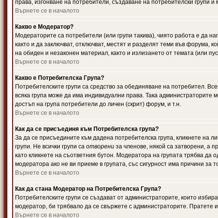
права, изгонване на потребители, създаване на потребителски групи и м
Върнете се в началото
Какво е Модератор?
Модераторите са потребители (или групи такива), чиято работа е да н
както и да заключват, отключват, местят и разделят теми във форума, к
на обиден и незаконен материал, както и излизането от темата (или пус
Върнете се в началото
Какво е Потребителска Група?
Потребителските групи са средство за обединяване на потребител. Всек
всяка група може да има индивидуални права. Така администраторите м
достъп на група потребители до личен (скрит) форум, и т.н.
Върнете се в началото
Как да се присъединя към Потребителска група?
За да се присъедините към дадена потребителска група, кликнете на л
групи. Не всички групи са
отворени
за членове, някой са затворени, а п
като кликнете на съответния бутон. Модератора на групата трябва да о
модератора ако не ви приеме в групата, със сигурност има причини за т
Върнете се в началото
Как да стана Модератор на Потребителска Група?
Потребителските групи се създават от администраторите, които избират
модератор, би трябвало да се свържете с администраторите. Пратете
Върнете се в началото