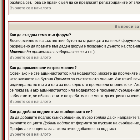
разбира се). Това се прави с цел да се предпазят регистрираните от з
Върнете се в началото
Въпроси за
Как да създам тема във форум?
Лесно, кликнете на съответния бутон на страницата на някой форум или 
разрешено да правите във даден форум е показано в дъното на страни
Можете
да променяте съобщенията си
и т.н.)
Върнете се в началото
Как да променя или изтрия мнение?
Освен ако не сте администратор или модератор, можете да променяте 
като кликнете на бутона
Промяна
за съответното мнение. Ако някой вече
индикира колко пъти и кога за последно сте променили мнението си. Ако 
се показва и ако администратор или модератор е променил съобщениет
забележете, че обикновените потребители не могат да изтриват мненият
Върнете се в началото
Как да добавя подпис към съобщенията си?
За да добавите подпис към съобщение, първо трябва да си направите т
включите опцията
Добави подпис
от формата за пускане на съобщение, 
Профила си опцията за автоматично добавяне на подписа.
Върнете се в началото