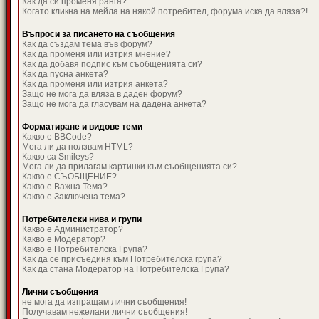
Как да си променя ранга?
Когато кликна на мейла на някой потребител, форума иска да вляза?!
Въпроси за писането на съобщения
Как да създам тема във форум?
Как да променя или изтрия мнение?
Как да добавя подпис към съобщенията си?
Как да пусна анкета?
Как да променя или изтрия анкета?
Защо не мога да вляза в даден форум?
Защо не мога да гласувам на дадена анкета?
Форматиране и видове теми
Какво е BBCode?
Мога ли да ползвам HTML?
Какво са Smileys?
Мога ли да прилагам картинки към съобщенията си?
Какво е СЪОБЩЕНИЕ?
Какво е Важна Тема?
Какво е Заключена тема?
Потребителски нива и групи
Какво е Администратор?
Какво е Модератор?
Какво е Потребителска Група?
Как да се присъединя към Потребителска група?
Как да стана Модератор на Потребителска Група?
Лични съобщения
не мога да изпращам лични съобщения!
Получавам нежелани лични съобщения!