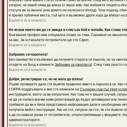
Форумът пази вашия статус
Влязъл
само за кратко, след като активност
сигурно, че никой няма да влиза от ваше име. Ако изберете опцията
Иск
статуса ви за винаги (или докато не натиснете Изход). Този подход, оба
и прочие публични места, тъй като е възможно други хора да влязат на
Върнете се в началото
Не искам името ми да се вижда в списъка Кой е онлайн. Как става то
Във вашия профил има специална опция за това:
Скриване на вашия о
за вас. За останалите потребители ще сте Скрит.
Върнете се в началото
Забравих си паролата!
Без паника! Не е възможно да получите старата си парола, но за сметка
отидете на Вход и кликнете
Забравих си паролата!
. След това просто с
Върнете се в началото
Добре, регистрирах се, но не мога да вляза!
Първо проверете дали сте въвели правилно името и паролата си. Ако те
COPPA-поддръжката и вие сте кликнали на
Съгласен съм със тези усло
инструкциите, които са ви изпратени. Ако това не е вашия случай, сигу
че да се налага всички нови регистрации да бъдат активирани или личн
трябвало да ви е била представена информация дали е необходима акти
получили мейл с инструкции. Ако не сте, сигурни ли сте, че сте въвели
е да се намали риска от потребители, злоупотребяващи с форумите. Ако
администраторите.
Върнете се в началото