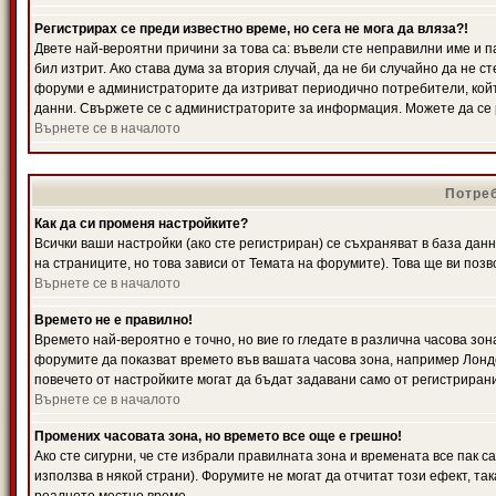
Регистрирах се преди известно време, но сега не мога да вляза?!
Двете най-вероятни причини за това са: въвели сте неправилни име и п
бил изтрит. Ако става дума за втория случай, да не би случайно да не
форуми е администраторите да изтриват периодично потребители, койт
данни. Свържете се с администраторите за информация. Можете да се р
Върнете се в началото
Потреб
Как да си променя настройките?
Всички ваши настройки (ако сте регистриран) се съхраняват в база данн
на страниците, но това зависи от Темата на форумите). Това ще ви поз
Върнете се в началото
Времето не е правилно!
Времето най-вероятно е точно, но вие го гледате в различна часова зон
форумите да показват времето във вашата часова зона, например Лондо
повечето от настройките могат да бъдат задавани само от регистрирани 
Върнете се в началото
Промених часовата зона, но времето все още е грешно!
Ако сте сигурни, че сте избрали правилната зона и времената все пак с
използва в някой страни). Форумите не могат да отчитат този ефект, та