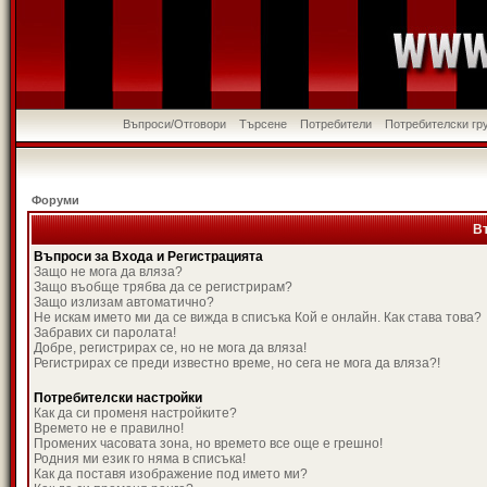
Въпроси/Отговори
Търсене
Потребители
Потребителски гр
Форуми
В
Въпроси за Входа и Регистрацията
Защо не мога да вляза?
Защо въобще трябва да се регистрирам?
Защо излизам автоматично?
Не искам името ми да се вижда в списъка Кой е онлайн. Как става това?
Забравих си паролата!
Добре, регистрирах се, но не мога да вляза!
Регистрирах се преди известно време, но сега не мога да вляза?!
Потребителски настройки
Как да си променя настройките?
Времето не е правилно!
Промених часовата зона, но времето все още е грешно!
Родния ми език го няма в списъка!
Как да поставя изображение под името ми?