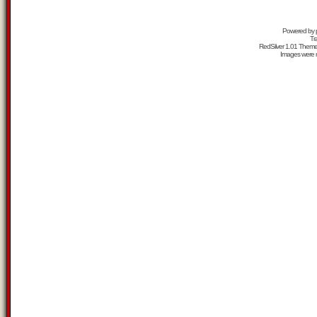
Powered by
Tr
RedSilver 1.01 Them
Images were