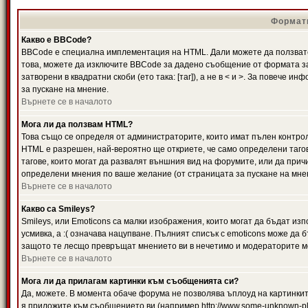
Формати
Какво е BBCode?
BBCode е специална имплементация на HTML. Дали можете да ползвате
това, можете да изключите BBCode за дадено съобщение от формата за
затворени в квадратни скоби (ето така: [таг]), а не в < и >. За повече
за пускане на мнение.
Върнете се в началото
Мога ли да ползвам HTML?
Това също се определя от администраторите, които имат пълен контро
HTML е разрешен, най-вероятно ще откриете, че само определени тагов
тагове, които могат да развалят външния вид на форумите, или да прич
определени мнения по ваше желание (от страницата за пускане на мне
Върнете се в началото
Какво са Smileys?
Smileys, или Emoticons са малки изображения, които могат да бъдат изп
усмивка, а :( означава нацупване. Пълният списък с emoticons може да б
защото те лесщо превръщат мнението ви в нечетимо и модераторите мо
Върнете се в началото
Мога ли да прилагам картинки към съобщенията си?
Да, можете. В момента обаче форума не позволява ъплоуд на картинките
я приложите към съобщението ви (например http://www.some-unknown-pla