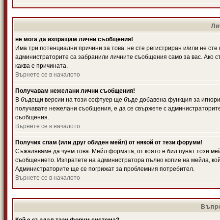
Ли
не мога да изпращам лични съобщения!
Има три потенциални причини за това: не сте регистриран и/или не ст
администраторите са забранили личните съобщения само за вас. Ако ст
каква е причината.
Върнете се в началото
Получавам нежелани лични съобщения!
В бъдещи версии на този софтуер ще бъде добавена функция за игнорира
получавате нежелани съобщения, е да се свържете с администраторите
съобщения.
Върнете се в началото
Получих спам (или друг обиден мейл) от някой от тези форуми!
Съжаляваме да чуем това. Мейл формата, от която е бил пунат този ме
съобщението. Изпратете на администратора пълно копие на мейла, кой
Администраторите ще се погрижат за проблемния потребител.
Върнете се в началото
Въпро