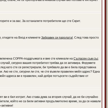
дход, обаче, не се препоръчва в никакъв случай ако ползвате интернет
орите и за вас. За останалите потребители ще сте Скрит.
л, отидете на Вход и кликнете
Забравих си паролата!
. След това просто
е включена COPPA-поддръжката и вие сте кликнали на
Съгласен съм със
я случай, сигурно вашия потребител трябва да се активира. Форумите
лед като сте се регистрирали, би трябвало да ви е била представена
 Ако не сте, сигурни ли сте, че сте въвели правилен мейл адрес? Една
 мейл адреса ви е правилен, най-добре потърсете съдействие от
 ви е бил изтрит. Ако става дума за втория случай, да не би случайно
тели, който не са били активни продължително време, за да се намали
-активни!