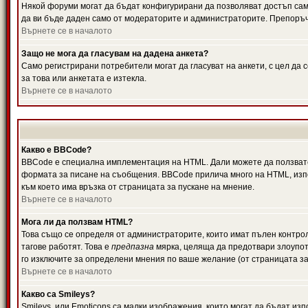
Някой форуми могат да бъдат конфигурирани да позволяват достъп само 
да ви бъде даден само от модераторите и администраторите. Препоръчв
Върнете се в началото
Защо не мога да гласувам на дадена анкета?
Само регистрирани потребители могат да гласуват на анкети, с цел да 
за това или анкетата е изтекла.
Върнете се в началото
Какво е BBCode?
BBCode е специална имплементация на HTML. Дали можете да ползвате
формата за писане на съобщения. BBCode прилича много на HTML, използв
към което има връзка от страницата за пускане на мнение.
Върнете се в началото
Мога ли да ползвам HTML?
Това също се определя от администраторите, които имат пълен контро
тагове работят. Това е
предпазна
мярка, целяща да предотвари злоупотр
го изключите за определени мнения по ваше желание (от страницата за
Върнете се в началото
Какво са Smileys?
Smileys, или Emoticons са малки изображения, които могат да бъдат изп