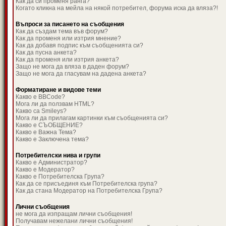
Как да си променя ранга?
Когато кликна на мейла на някой потребител, форума иска да вляза?!
Въпроси за писането на съобщения
Как да създам тема във форум?
Как да променя или изтрия мнение?
Как да добавя подпис към съобщенията си?
Как да пусна анкета?
Как да променя или изтрия анкета?
Защо не мога да вляза в даден форум?
Защо не мога да гласувам на дадена анкета?
Форматиране и видове теми
Какво е BBCode?
Мога ли да ползвам HTML?
Какво са Smileys?
Мога ли да прилагам картинки към съобщенията си?
Какво е СЪОБЩЕНИЕ?
Какво е Важна Тема?
Какво е Заключена тема?
Потребителски нива и групи
Какво е Администратор?
Какво е Модератор?
Какво е Потребителска Група?
Как да се присъединя към Потребителска група?
Как да стана Модератор на Потребителска Група?
Лични съобщения
не мога да изпращам лични съобщения!
Получавам нежелани лични съобщения!