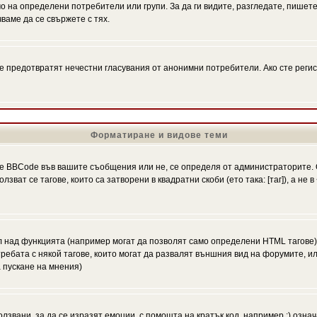
на определени потребители или групи. За да ги видите, разгледате, пишете 
аме да се свържете с тях.
се предотвратят нечестни гласувания от анонимни потребители. Ако сте регис
Форматиране и видове теми
 BBCode във вашите съобщения или не, се определя от администраторите. 
ат се тагове, които са затворени в квадратни скоби (ето така: [таг]), а не
л над функцията (например могат да позволят само определени HTML тагове)
ебата с някой тагове, които могат да развалят външния вид на форумите, ил
 пускане на мнения)
олзвани, за да се изразят емоции, с помощта на кратък код, например :) означ