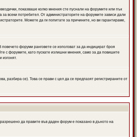
 звездички, показваше колко мнения сте пуснали на форумите или пък
чна за всеки потребител. От администраторите на форумите зависи дали
нистраторите. Можете да ги попитате за причините, но ви гарантираме,
 В повечето форуми ранговете се използват за да индицират броя
йте с форумите, като пускате излишни мнения, само за да повишите
и изгонят.
, разбира се). Това се прави с цел да се предпазят регистрираните от
е разрешено да правите във даден форум е показано в дъното на