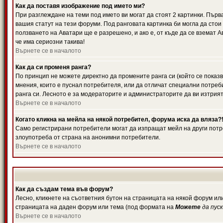
Как да поставя изображение под името ми?
При разглеждане на теми под името ви могат да стоят 2 картинки. Първ
вашия статут на тези форуми. Под ранговата картинка би могла да стои
ползването на Аватари ще е разрешено, и ако е, от къде да се вземат 
че има сериозни такива!
Върнете се в началото
Как да си променя ранга?
По принцип не можете директно да промените ранга си (който се показв
мнения, които е пуснал потребителя, или да отличат специални потреб
ранга си. Лесното е за модераторите и администраторите да ви изтрият
Върнете се в началото
Когато кликна на мейла на някой потребител, форума иска да вляза?
Само регистрирани потребители могат да изпращат мейл на други потре
злоупотреба от страна на анонимни потребители.
Върнете се в началото
Как да създам тема във форум?
Лесно, кликнете на съответния бутон на страницата на някой форум или
страницата на даден форум или тема (под формата на
Можете
да пус
Върнете се в началото