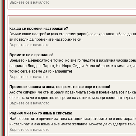
Върнете се в началото
Как да си променя настройките?
Всички ваши настройки (ако сте регистриран) се съхраняват в база данн
ви позволи да промените настройките си.
Върнете се в началото
Времето не е правилно!
Времето най-вероятно е точно, но вие го гледате в различна часова зон
например Лондон, Париж, Ню Йорк, Сидни. Моля обърнете внимание, че ч
точно сега е време да го направите!
Върнете се в началото
Промених часовата зона, но времето все още е грешно!
Ако сте сигурни, че сте избрали правилната зона и времената все пак с
ефект, така че е вероятно по време на летните месеци времената да се 
Върнете се в началото
Родния ми език го няма в списъка!
Най-вероятните причини за това са: администраторите не е инсталрал 
инсталират, а ако няма и вие имате желание, можете да създадете так
Върнете се в началото