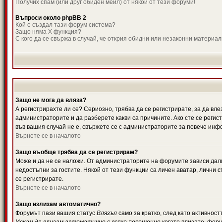
Получих спам (или друг обиден мейл) от някой от тези форуми!
Въпроси около phpBB 2
Кой е създал тази форум система?
Защо няма X функция?
С кого да се свържа в случай, че открия обидни или незаконни материа
Защо не мога да вляза?
А регистрирахте ли се? Сериозно, трябва да се регистрирате, за да вле
администраторите и да разберете какви са причините. Ако сте се регис
във вашия случай не е, свържете се с администраторите за повече инф
Върнете се в началото
Защо въобще трябва да се регистрирам?
Може и да не се наложи. От администраторите на форумите зависи дали
недостъпни за гостите. Някой от тези функции са личен аватар, лични
се регистрирате.
Върнете се в началото
Защо излизам автоматично?
Форумът пази вашия статус
Влязъл
само за кратко, след като активност