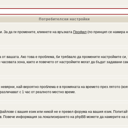
Потребителски настройки
и. За да ги промените, кликнете на връзката
Профил
(по принцип се намира н
а от вашата. Ако това е проблема, би трябвало да промените настройките си,
асовата зона, както и повечето от настройките могат да бъдат задавани само
а невярни, най-вероятно проблема е в промяната на времето през лятото (коя
различават с 1 час от реалното местно време.
файлове с вашия език или никой не е превел форума на вашия език. Попитай
ъв. Повече информация за локализирането на phpBB можете да намерите на с