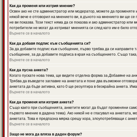
Как да променя или изтрия мнение?
Освен ако не сте администратор или модератор, можете да променяте 
някой вече е отговорил на мнението ви, в дъното на мнението ви ще се 
не ви показва. Този текст няма да се показва и ако администратор ил
потребители не могат да изтриват мненията си след като им е било отг
Върнете се в началото
Как да добавя подпис към съобщенията си?
За да добавите подпис към съобщение, първо трябва да си направите т
съобщение, за да добавите подписа в края на съобщението. Също така
Върнете се в началото
Как да пусна анкета?
Когато пускате нова тема, ще видите отделна форма за
Добавяне на ан
Трябва да въведете заглавие на анкетата и поне два възможни отговора
анкетата да бъде активна, като 0 ще резултира в безкрайна анкета. Им
Върнете се в началото
Как да променя или изтрия анкета?
Също както при съобщенията, анкетите могат да бъдат променяни само 
първото мнение в дадена тема). Ако никой не е гласувал на анкетата, 
анкетата. Това е предпазна мярка срещу хора, злоупотребяващи с анке
Върнете се в началото
Защо не мога да вляза в даден форум?