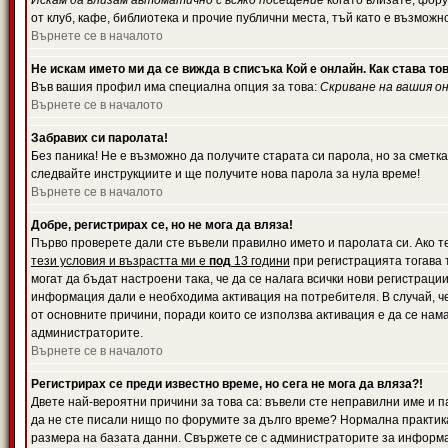
Искам да влизам автоматично с всяко посещение
когато влизате, фору
от клуб, кафе, библиотека и прочие публични места, тъй като е възможн
Върнете се в началото
Не искам името ми да се вижда в списъка Кой е онлайн. Как става то
Във вашия профил има специална опция за това:
Скриване на вашия о
Върнете се в началото
Забравих си паролата!
Без паника! Не е възможно да получите старата си парола, но за сметка
следвайте инструкциите и ще получите нова парола за нула време!
Върнете се в началото
Добре, регистрирах се, но не мога да вляза!
Първо проверете дали сте въвели правилно името и паролата си. Ако те
тези условия и възрастта ми е
под
13 години
при регистрацията тогава т
могат да бъдат настроени така, че да се налага всички нови регистрац
информация дали е необходима активация на потребителя. В случай, че 
от основните причини, поради които се използва активация е да се нам
администраторите.
Върнете се в началото
Регистрирах се преди известно време, но сега не мога да вляза?!
Двете най-вероятни причини за това са: въвели сте неправилни име и па
да не сте писали нищо по форумите за дълго време? Нормална практик
размера на базата данни. Свържете се с администраторите за информац