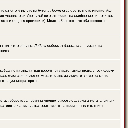
то си като кликнете на бутона
Промяна
за съответното мнение. Ако
или мнението си. Ако никой не е отговорил на съобщение ви, този текст
какво и защо са променили). Моля забележете, че обикновените
 да включите опцията
Добави подпис
от формата за пускане на
дписа.
обавяне на анкета, най-вероятно нямате такива права в този форум.
ете възможен отговор
. Можете също да укажете време, за което
ля от администраторите.
ета, изберете за промяна мнението, което съдържа анкетата (винаги
дераторите и администраторите могат да променят или изтрият