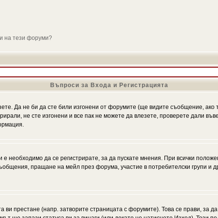
ли на тези форуми?
Въпроси за Входа и Регистрацията
зете. Да не би да сте били изгонени от форумите (ще видите съобщение, ако т
трирали, не сте изгонени и все пак не можете да влезете, проверете дали въ
ормация.
 е необходимо да се регистрирате, за да пускате мнения. При всички положе
 съобщения, пращане на мейл през форума, участие в потребителски групи и д
та ви престане (напр. затворите страницата с форумите). Това се прави, за да