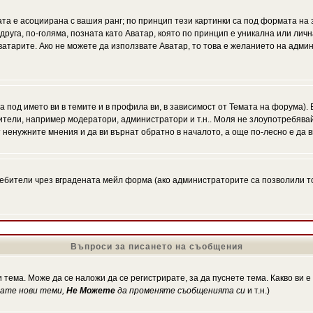
ата е асоциирана с вашия ранг; по принцип тези картинки са под формата на
 друга, по-голяма, позната като Аватар, която по принцип е уникална или ли
Аватарите. Ако не можете да използвате Аватар, то това е желанието на адми
а под името ви в темите и в профила ви, в зависимост от Темата на форума).
ители, например модератори, администратори и т.н.. Моля не злоупотребява
 ненужните мнения и да ви върнат обратно в началото, а още по-лесно е да в
!
бители чрез вградената мейл форма (ако администраторите са позволили това
Въпроси за писането на съобщения
 тема. Може да се наложи да се регистрирате, за да пуснете тема. Какво ви 
кате нови теми,
Не Можете
да променяте съобщенията си
и т.н.)