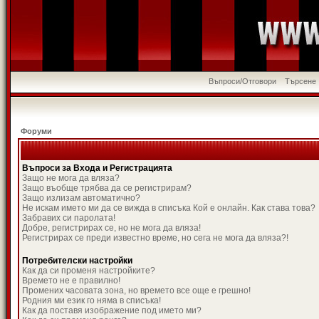
Въпроси/Отговори
Търсене
Форуми
Въпроси за Входа и Регистрацията
Защо не мога да вляза?
Защо въобще трябва да се регистрирам?
Защо излизам автоматично?
Не искам името ми да се вижда в списъка Кой е онлайн. Как става това?
Забравих си паролата!
Добре, регистрирах се, но не мога да вляза!
Регистрирах се преди известно време, но сега не мога да вляза?!
Потребителски настройки
Как да си променя настройките?
Времето не е правилно!
Промених часовата зона, но времето все още е грешно!
Родния ми език го няма в списъка!
Как да поставя изображение под името ми?