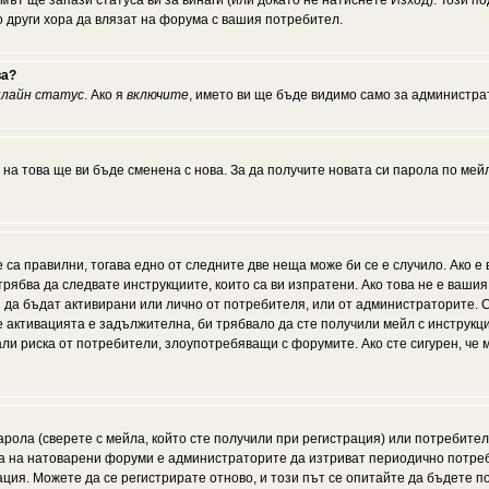
мът ще запази статуса ви за винаги (или докато не натиснете Изход). Този по
о други хора да влязат на форума с вашия потребител.
ва?
нлайн статус
. Ако я
включите
, името ви ще бъде видимо само за администрат
 на това ще ви бъде сменена с нова. За да получите новата си парола по мей
 са правилни, тогава едно от следните две неща може би се е случило. Ако 
рябва да следвате инструкциите, които са ви изпратени. Ако това не е ваши
ии да бъдат активирани или лично от потребителя, или от администраторите. С
активацията е задължителна, би трябвало да сте получили мейл с инструкции.
али риска от потребители, злоупотребяващи с форумите. Ако сте сигурен, че
рола (сверете с мейла, който сте получили при регистрация) или потребителят
а на натоварени форуми е администраторите да изтриват периодично потреби
ия. Можете да се регистрирате отново, и този път се опитайте да бъдете по