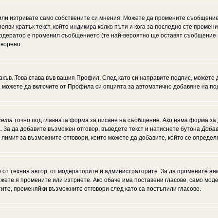
или изтривате само собствените си мнения. Можете да промените съобщение
появи кратък текст, който индикира колко пъти и кога за последно сте промен
и модератор е променил съобщението (те най-вероятно ще оставят съобщение 
оворено.
акъв. Това става във вашия Профил. След като си направите подпис, можете
, можете да включите от Профила си опцията за автоматично добавяне на по
кета
точно под главната форма за писане на съобщение. Ако няма форма за д
. За да добавите възможен отговор, въведете текст и натиснете бутона
Добав
а лимит за възможните отговори, които можете да добавите, който се опреде
от техния автор, от модераторите и администраторите. За да промените анк
можете я промените или изтриете. Ако обаче има поставени гласове, само мо
тите, променяйки възможните отговори след като са постъпили гласове.