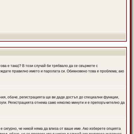
ова е така)? В този случай би трябвало да се свържете с
веждате правилно името и паролата си. Обикновено това е проблема; ако
ния, обаче, регистрацията ще ви даде достъп до специални функции,
руги. Регистрацията отнема само няколко минути и е препоръчително да
 е сигурно, че никой няма да влиза от ваше име. Ако изберете опцията