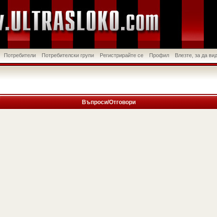
Потребители
Потребителски групи
Регистрирайте се
Профил
Влезте, за да в
Въпроси/Отговори