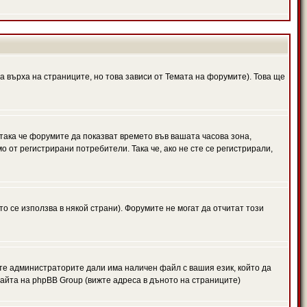
а върха на страниците, но това зависи от Темата на форумите). Това ще
 така че форумите да показват времето във вашата часова зона,
 от регистрирани потребители. Така че, ако не сте се регистрирали,
то се използва в някой страни). Форумите не могат да отчитат този
те администраторите дали има наличен файл с вашия език, който да
айта на phpBB Group (вижте адреса в дъното на страниците)