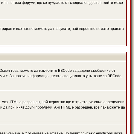
и т.н. в тези форуми, ще се нуждаете от специален достъп, който може
триран и все пак не можете да гласувате, най-вероятно нямате правата
Освен това, можете да изключите BBCode за дадено съобщение от
 в < и >. За повече информация, вижте специалното упътване за BBCode,
. Ако HTML е разрешен, най-вероятно ще откриете, че само определени
и да причинят други проблеми. Ако HTML е разрешен, все пак можете да
ава усмивка, а :( означава нацупване. Пълният списък с emoticons може