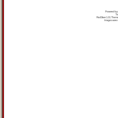
Powered by
Tr
RedSilver 1.01 Them
Images were