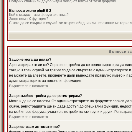
Получих спам (или друг обиден мейл) от някой от тези форуми!
Въпроси около phpBB 2
Кой е създал тази форум система?
Защо няма X функция?
С кого да се свържа в случай, че открия обидни или незаконни материа
Въпроси за
Защо не мога да вляза?
А регистрирахте ли се? Сериозно, трябва да се регистрирате, за да вле
така)? В този случай би трябвало да се свържете с администраторите и д
не можете да влезете, проверете дали въвеждате правилно името и паро
администраторите за повече информация.
Върнете се в началото
Защо въобще трябва да се регистрирам?
Може и да не се наложи. От администраторите на форумите зависи дали
обаче, регистрацията ще ви даде достъп до специални функции, недост
на мейл през форума, участие в потребителски групи и други. Регистра
Върнете се в началото
Защо излизам автоматично?