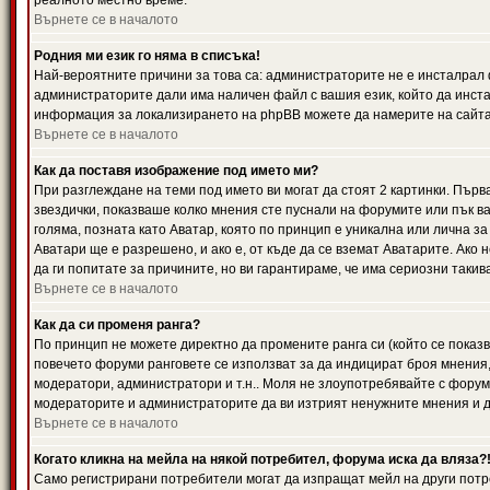
реалното местно време.
Върнете се в началото
Родния ми език го няма в списъка!
Най-вероятните причини за това са: администраторите не е инсталрал 
администраторите дали има наличен файл с вашия език, който да инста
информация за локализирането на phpBB можете да намерите на сайта 
Върнете се в началото
Как да поставя изображение под името ми?
При разглеждане на теми под името ви могат да стоят 2 картинки. Първ
звездички, показваше колко мнения сте пуснали на форумите или пък ва
голяма, позната като Аватар, която по принцип е уникална или лична 
Аватари ще е разрешено, и ако е, от къде да се вземат Аватарите. Ако
да ги попитате за причините, но ви гарантираме, че има сериозни такив
Върнете се в началото
Как да си променя ранга?
По принцип не можете директно да промените ранга си (който се показва
повечето форуми ранговете се използват за да индицират броя мнения,
модератори, администратори и т.н.. Моля не злоупотребявайте с форуми
модераторите и администраторите да ви изтрият ненужните мнения и да 
Върнете се в началото
Когато кликна на мейла на някой потребител, форума иска да вляза?
Само регистрирани потребители могат да изпращат мейл на други потр