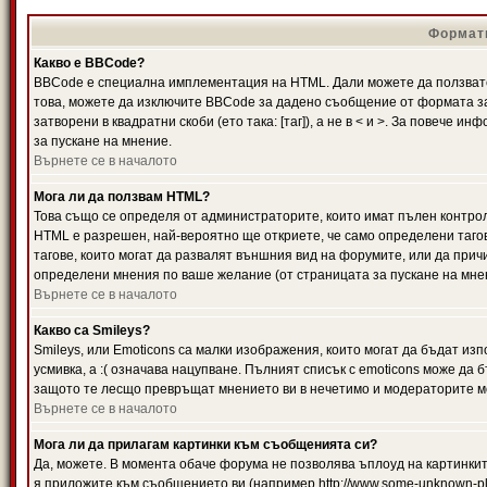
Формати
Какво е BBCode?
BBCode е специална имплементация на HTML. Дали можете да ползвате
това, можете да изключите BBCode за дадено съобщение от формата за
затворени в квадратни скоби (ето така: [таг]), а не в < и >. За повече
за пускане на мнение.
Върнете се в началото
Мога ли да ползвам HTML?
Това също се определя от администраторите, които имат пълен контро
HTML е разрешен, най-вероятно ще откриете, че само определени тагов
тагове, които могат да развалят външния вид на форумите, или да прич
определени мнения по ваше желание (от страницата за пускане на мне
Върнете се в началото
Какво са Smileys?
Smileys, или Emoticons са малки изображения, които могат да бъдат изп
усмивка, а :( означава нацупване. Пълният списък с emoticons може да б
защото те лесщо превръщат мнението ви в нечетимо и модераторите мо
Върнете се в началото
Мога ли да прилагам картинки към съобщенията си?
Да, можете. В момента обаче форума не позволява ъплоуд на картинките
я приложите към съобщението ви (например http://www.some-unknown-pla