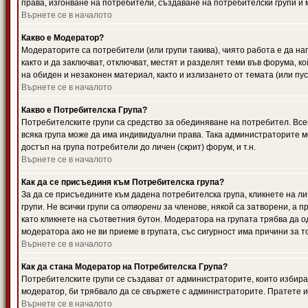
права, изгонване на потребители, създаване на потребителски групи и м
Върнете се в началото
Какво е Модератор?
Модераторите са потребители (или групи такива), чиято работа е да н
както и да заключват, отключват, местят и разделят теми във форума, к
на обиден и незаконен материал, както и излизането от темата (или пус
Върнете се в началото
Какво е Потребителска Група?
Потребителските групи са средство за обединяване на потребител. Всек
всяка група може да има индивидуални права. Така администраторите м
достъп на група потребители до личен (скрит) форум, и т.н.
Върнете се в началото
Как да се присъединя към Потребителска група?
За да се присъедините към дадена потребителска група, кликнете на л
групи. Не всички групи са
отворени
за членове, някой са затворени, а п
като кликнете на съответния бутон. Модератора на групата трябва да о
модератора ако не ви приеме в групата, със сигурност има причини за т
Върнете се в началото
Как да стана Модератор на Потребителска Група?
Потребителските групи се създават от администраторите, които избират
модератор, би трябвало да се свържете с администраторите. Пратете
Върнете се в началото