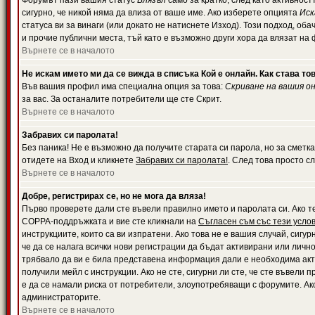
Форумът пази вашия статус
Влязъл
само за кратко, след като активност
сигурно, че никой няма да влиза от ваше име. Ако изберете опцията
Иск
статуса ви за винаги (или докато не натиснете Изход). Този подход, оба
и прочие публични места, тъй като е възможно други хора да влязат на
Върнете се в началото
Не искам името ми да се вижда в списъка Кой е онлайн. Как става то
Във вашия профил има специална опция за това:
Скриване на вашия о
за вас. За останалите потребители ще сте Скрит.
Върнете се в началото
Забравих си паролата!
Без паника! Не е възможно да получите старата си парола, но за сметка
отидете на Вход и кликнете
Забравих си паролата!
. След това просто с
Върнете се в началото
Добре, регистрирах се, но не мога да вляза!
Първо проверете дали сте въвели правилно името и паролата си. Ако те
COPPA-поддръжката и вие сте кликнали на
Съгласен съм със тези усло
инструкциите, които са ви изпратени. Ако това не е вашия случай, сигу
че да се налага всички нови регистрации да бъдат активирани или личн
трябвало да ви е била представена информация дали е необходима акти
получили мейл с инструкции. Ако не сте, сигурни ли сте, че сте въвели
е да се намали риска от потребители, злоупотребяващи с форумите. Ако
администраторите.
Върнете се в началото