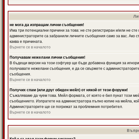
Ли
не мога да изпращам лични съобщения!
Има три потенциални причини за това: не сте регистриран и/или не ст
администраторите са забранили личните съобщения само за вас. Ако ст
каква е причината.
Върнете се в началото
Получавам нежелани лични съобщения!
В бъдещи версии на този софтуер ще бъде добавена функция за игнорира
получавате нежелани съобщения, е да се свържете с администраторите
съобщения.
Върнете се в началото
Получих спам (или друг обиден мейл) от някой от тези форуми!
Съжаляваме да чуем това. Мейл формата, от която е бил пунат този ме
съобщението. Изпратете на администратора пълно копие на мейла, кой
Администраторите ще се погрижат за проблемния потребител.
Върнете се в началото
Въпро