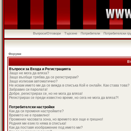
Въпроси/Отговори
Търсене
Потребители
Потребителски гр
Форуми
В
Въпроси за Входа и Регистрацията
Защо не мога да вляза?
Защо въобще трябва да се регистрирам?
Защо излизам автоматично?
Не искам името ми да се вижда в списъка Кой е онлайн. Как става това?
Забравих си паролата!
Добре, регистрирах се, но не мога да вляза!
Регистрирах се преди известно време, но сега не мога да вляза?!
Потребителски настройки
Как да си променя настройките?
Времето не е правилно!
Промених часовата зона, но времето все още е грешно!
Родния ми език го няма в списъка!
Как да поставя изображение под името ми?