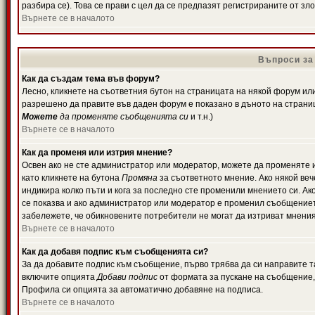
разбира се). Това се прави с цел да се предпазят регистрираните от з
Върнете се в началото
Въпроси за
Как да създам тема във форум?
Лесно, кликнете на съответния бутон на страницата на някой форум или 
разрешено да правите във даден форум е показано в дъното на страни
Можете
да променяте съобщенията си
и т.н.)
Върнете се в началото
Как да променя или изтрия мнение?
Освен ако не сте администратор или модератор, можете да променяте 
като кликнете на бутона
Промяна
за съответното мнение. Ако някой вече
индикира колко пъти и кога за последно сте променили мнението си. Ако 
се показва и ако администратор или модератор е променил съобщениет
забележете, че обикновените потребители не могат да изтриват мненият
Върнете се в началото
Как да добавя подпис към съобщенията си?
За да добавите подпис към съобщение, първо трябва да си направите т
включите опцията
Добави подпис
от формата за пускане на съобщение, 
Профила си опцията за автоматично добавяне на подписа.
Върнете се в началото