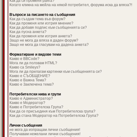
Как да си променя ранга?
Когато кликна на мейла на някой потребител, форума иска да вляза?!
Въпроси за писането на съобщения
Как да създам тема във форум?
Как да променя или изтрия мнение?
Как да добавя подпис към съобщенията си?
Как да пусна анкета?
Как да променя или изтрия анкета?
Защо не мога да вляза в даден форум?
Защо не мога да гласувам на дадена анкета?
Форматиране и видове теми
Какво е BBCode?
Мога ли да ползвам HTML?
Какво са Smileys?
Мога ли да прилагам картинки към съобщенията си?
Какво е СЪОБЩЕНИЕ?
Какво е Важна Тема?
Какво е Заключена тема?
Потребителски нива и групи
Какво е Администратор?
Какво е Модератор?
Какво е Потребителска Група?
Как да се присъединя към Потребителска група?
Как да стана Модератор на Потребителска Група?
Лични съобщения
не мога да изпращам лични съобщения!
Получавам нежелани лични съобщения!