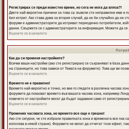
Регистрирах се преди известно време, но сега не мога да вляза?!
Двете най-вероятни причини за това са: въвели сте неправилни име и п
бил изтрит. Ако става дума за втория случай, да не би случайно да не
форуми е администраторите да изтриват периодично потребители, койт
данни. Свържете се с администраторите за информация. Можете да се р
Върнете се в началото
Потреб
Как да си променя настройките?
Всички ваши настройки (ако сте регистриран) се съхраняват в база данн
на страниците, но това зависи от Темата на форумите). Това ще ви поз
Върнете се в началото
Времето не е правилно!
Времето най-вероятно е точно, но вие го гледате в различна часова зон
форумите да показват времето във вашата часова зона, например Лондо
повечето от настройките могат да бъдат задавани само от регистрирани 
Върнете се в началото
Промених часовата зона, но времето все още е грешно!
Ако сте сигурни, че сте избрали правилната зона и времената все пак с
използва в някой страни). Форумите не могат да отчитат този ефект, та