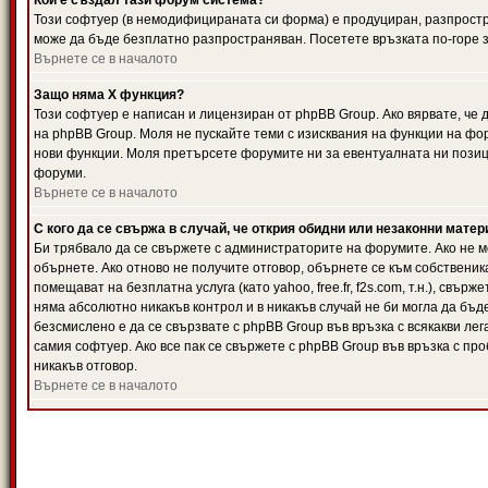
Кой е създал тази форум система?
Този софтуер (в немодифицираната си форма) е продуциран, разпрост
може да бъде безплатно разпространяван. Посетете връзката по-горе з
Върнете се в началото
Защо няма X функция?
Този софтуер е написан и лицензиран от phpBB Group. Ако вярвате, че
на phpBB Group. Моля не пускайте теми с изисквания на функции на фор
нови функции. Моля претърсете форумите ни за евентуалната ни позиц
форуми.
Върнете се в началото
С кого да се свържа в случай, че открия обидни или незаконни мате
Би трябвало да се свържете с администраторите на форумите. Ако не мо
обърнете. Ако отново не получите отговор, обърнете се към собственика
помещават на безплатна услуга (като yahoo, free.fr, f2s.com, т.н.), свъ
няма абсолютно никакъв контрол и в никакъв случай не би могла да бъд
безсмислено е да се свързвате с phpBB Group във връзка с всякакви лег
самия софтуер. Ако все пак се свържете с phpBB Group във връзка с пр
никакъв отговор.
Върнете се в началото