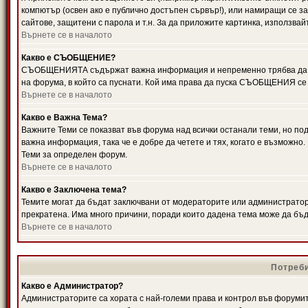
компютър (освен ако е публично достъпен сървър!), или намиращи се з
сайтове, защитени с парола и т.н. За да приложите картинка, използвай
Върнете се в началото
Какво е СЪОБЩЕНИЕ?
СЪОБЩЕНИЯТА съдържат важна информация и непременно трябва да ги
на форума, в който са пуснати. Кой има права да пуска СЪОБЩЕНИЯ се
Върнете се в началото
Какво е Важна Тема?
Важните Теми се показват във форума над всички останали теми, но 
важна информация, така че е добре да четете и тях, когато е възмож
Теми за определен форум.
Върнете се в началото
Какво е Заключена тема?
Темите могат да бъдат заключвани от модераторите или администратори
прекратена. Има много причини, поради които дадена тема може да бъ
Върнете се в началото
Потреби
Какво е Администратор?
Администраторите са хората с най-големи права и контрол във форумит