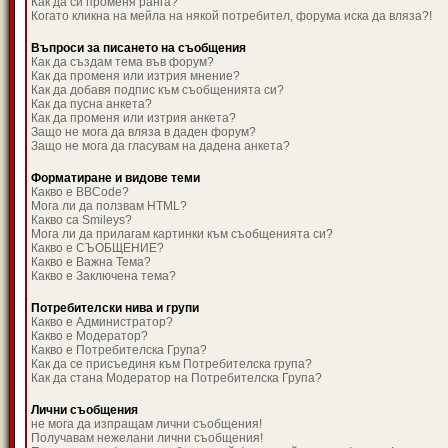
Как да си променя ранга?
Когато кликна на мейла на някой потребител, форума иска да вляза?!
Въпроси за писането на съобщения
Как да създам тема във форум?
Как да променя или изтрия мнение?
Как да добавя подпис към съобщенията си?
Как да пусна анкета?
Как да променя или изтрия анкета?
Защо не мога да вляза в даден форум?
Защо не мога да гласувам на дадена анкета?
Форматиране и видове теми
Какво е BBCode?
Мога ли да ползвам HTML?
Какво са Smileys?
Мога ли да прилагам картинки към съобщенията си?
Какво е СЪОБЩЕНИЕ?
Какво е Важна Тема?
Какво е Заключена тема?
Потребителски нива и групи
Какво е Администратор?
Какво е Модератор?
Какво е Потребителска Група?
Как да се присъединя към Потребителска група?
Как да стана Модератор на Потребителска Група?
Лични съобщения
не мога да изпращам лични съобщения!
Получавам нежелани лични съобщения!