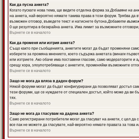
Как да пусна анкета?
Когато пускате нова тема, ще видите отделна форма за
Добавяне на ан
на анкета, най-вероятно нямате такива права в този форум. Трябва да 
възможен отговор, въведете текст и натиснете бутона
Добавете възмо
0 ще резултира в безкрайна анкета. Има лимит за възможните отговори
Върнете се в началото
Как да променя или изтрия анкета?
Също както при съобщенията, анкетите могат да бъдат променяни само 
изберете за промяна мнението, което съдържа анкетата (винаги първото
или изтриете. Ако обаче има поставени гласове, само модераторите и 
срещу хора, злоупотребяващи с анкетите, променяйки възможните отгов
Върнете се в началото
Защо не мога да вляза в даден форум?
Някой форуми могат да бъдат конфигурирани да позволяват достъп само 
тези форуми, ще се нуждаете от специален достъп, който може да ви 
тях.
Върнете се в началото
Защо не мога да гласувам на дадена анкета?
Само регистрирани потребители могат да гласуват на анкети, с цел да 
все пак не можете да гласувате, най-вероятно нямате правата за това и
Върнете се в началото