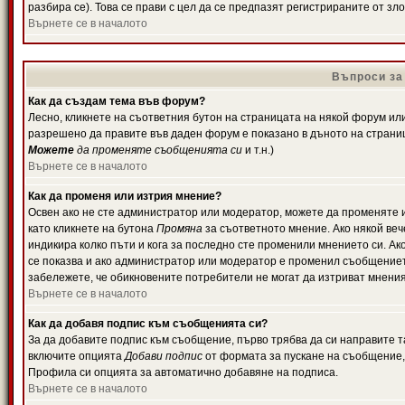
разбира се). Това се прави с цел да се предпазят регистрираните от з
Върнете се в началото
Въпроси за
Как да създам тема във форум?
Лесно, кликнете на съответния бутон на страницата на някой форум или 
разрешено да правите във даден форум е показано в дъното на страни
Можете
да променяте съобщенията си
и т.н.)
Върнете се в началото
Как да променя или изтрия мнение?
Освен ако не сте администратор или модератор, можете да променяте 
като кликнете на бутона
Промяна
за съответното мнение. Ако някой вече
индикира колко пъти и кога за последно сте променили мнението си. Ако 
се показва и ако администратор или модератор е променил съобщениет
забележете, че обикновените потребители не могат да изтриват мненият
Върнете се в началото
Как да добавя подпис към съобщенията си?
За да добавите подпис към съобщение, първо трябва да си направите т
включите опцията
Добави подпис
от формата за пускане на съобщение, 
Профила си опцията за автоматично добавяне на подписа.
Върнете се в началото