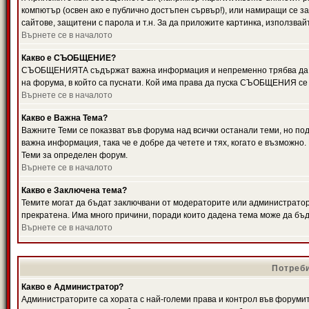
компютър (освен ако е публично достъпен сървър!), или намиращи се з
сайтове, защитени с парола и т.н. За да приложите картинка, използвай
Върнете се в началото
Какво е СЪОБЩЕНИЕ?
СЪОБЩЕНИЯТА съдържат важна информация и непременно трябва да ги
на форума, в който са пуснати. Кой има права да пуска СЪОБЩЕНИЯ се
Върнете се в началото
Какво е Важна Тема?
Важните Теми се показват във форума над всички останали теми, но 
важна информация, така че е добре да четете и тях, когато е възмож
Теми за определен форум.
Върнете се в началото
Какво е Заключена тема?
Темите могат да бъдат заключвани от модераторите или администратори
прекратена. Има много причини, поради които дадена тема може да бъ
Върнете се в началото
Потреби
Какво е Администратор?
Администраторите са хората с най-големи права и контрол във форумит