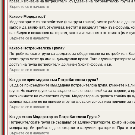
права, изгонване на потребители, създаване на потребителски групи и м
Върнете се в началото
Какво е Модератор?
Модераторите са потребители (или групи такива), чиято работа е да н
както и да заключват, отключват, местят и разделят теми във форума, к
на обиден и незаконен материал, както и излизането от темата (или пус
Върнете се в началото
Какво е Потребителска Група?
Потребителските групи са средство за обединяване на потребител. Всек
всяка група може да има индивидуални права. Така администраторите м
достъп на група потребители до личен (скрит) форум, и т.н.
Върнете се в началото
Как да се присъединя към Потребителска група?
За да се присъедините към дадена потребителска група, кликнете на л
групи. Не всички групи са
отворени
за членове, някой са затворени, а п
като кликнете на съответния бутон. Модератора на групата трябва да о
модератора ако не ви приеме в групата, със сигурност има причини за т
Върнете се в началото
Как да стана Модератор на Потребителска Група?
Потребителските групи се създават от администраторите, които избират
модератор, би трябвало да се свържете с администраторите. Пратете
Върнете се в началото