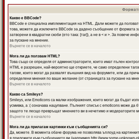
Формати
Какво е BBCode?
BBCode е специална имплементация на HTML. Дали можете да ползвате
това, можете да изключите BBCode за дадено съобщение от формата за
затворени в квадратни скоби (ето така: [таг]), а не в < и >. За повече
за пускане на мнение.
Върнете се в началото
Мога ли да ползвам HTML?
Това също се определя от администраторите, които имат пълен контро
HTML е разрешен, най-вероятно ще откриете, че само определени тагов
тагове, които могат да развалят външния вид на форумите, или да прич
определени мнения по ваше желание (от страницата за пускане на мне
Върнете се в началото
Какво са Smileys?
Smileys, или Emoticons са малки изображения, които могат да бъдат изп
усмивка, а :( означава нацупване. Пълният списък с emoticons може да б
защото те лесщо превръщат мнението ви в нечетимо и модераторите мо
Върнете се в началото
Мога ли да прилагам картинки към съобщенията си?
Да, можете. В момента обаче форума не позволява ъплоуд на картинките
я приложите към съобщението ви (например http://www.some-unknown-pla