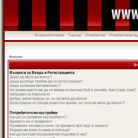
Въпроси/Отговори
Търсене
Потребители
Потребителски гр
Форуми
В
Въпроси за Входа и Регистрацията
Защо не мога да вляза?
Защо въобще трябва да се регистрирам?
Защо излизам автоматично?
Не искам името ми да се вижда в списъка Кой е онлайн. Как става това?
Забравих си паролата!
Добре, регистрирах се, но не мога да вляза!
Регистрирах се преди известно време, но сега не мога да вляза?!
Потребителски настройки
Как да си променя настройките?
Времето не е правилно!
Промених часовата зона, но времето все още е грешно!
Родния ми език го няма в списъка!
Как да поставя изображение под името ми?