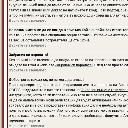
Форумът пази вашия статус
Влязъл
само за кратко, след като активност
сигурно, че никой няма да влиза от ваше име. Ако изберете опцията
Иск
статуса ви за винаги (или докато не натиснете Изход). Този подход, оба
и прочие публични места, тъй като е възможно други хора да влязат на
Върнете се в началото
Не искам името ми да се вижда в списъка Кой е онлайн. Как става то
Във вашия профил има специална опция за това:
Скриване на вашия о
за вас. За останалите потребители ще сте Скрит.
Върнете се в началото
Забравих си паролата!
Без паника! Не е възможно да получите старата си парола, но за сметка
отидете на Вход и кликнете
Забравих си паролата!
. След това просто с
Върнете се в началото
Добре, регистрирах се, но не мога да вляза!
Първо проверете дали сте въвели правилно името и паролата си. Ако те
COPPA-поддръжката и вие сте кликнали на
Съгласен съм със тези усло
инструкциите, които са ви изпратени. Ако това не е вашия случай, сигу
че да се налага всички нови регистрации да бъдат активирани или личн
трябвало да ви е била представена информация дали е необходима акти
получили мейл с инструкции. Ако не сте, сигурни ли сте, че сте въвели
е да се намали риска от потребители, злоупотребяващи с форумите. Ако
администраторите.
Върнете се в началото