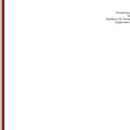
Powered by
Tr
RedSilver 1.01 Them
Images were