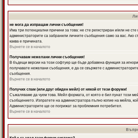
Ли
не мога да изпращам лични съобщения!
Има три потенциални причини за това: не сте регистриран и/или не ст
администраторите са забранили личните съобщения само за вас. Ако ст
каква е причината.
Върнете се в началото
Получавам нежелани лични съобщения!
В бъдещи версии на този софтуер ще бъде добавена функция за игнорира
получавате нежелани съобщения, е да се свържете с администраторите
съобщения.
Върнете се в началото
Получих спам (или друг обиден мейл) от някой от тези форуми!
Съжаляваме да чуем това. Мейл формата, от която е бил пунат този ме
съобщението. Изпратете на администратора пълно копие на мейла, кой
Администраторите ще се погрижат за проблемния потребител.
Върнете се в началото
Въпро