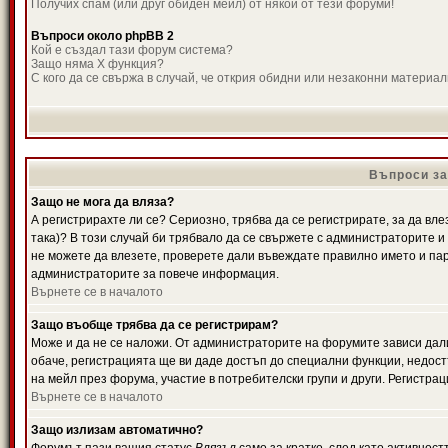
Получих спам (или друг обиден мейл) от някой от тези форуми!
Въпроси около phpBB 2
Кой е създал тази форум система?
Защо няма X функция?
С кого да се свържа в случай, че открия обидни или незаконни материа
Въпроси за
Защо не мога да вляза?
А регистрирахте ли се? Сериозно, трябва да се регистрирате, за да вле
така)? В този случай би трябвало да се свържете с администраторите и д
не можете да влезете, проверете дали въвеждате правилно името и паро
администраторите за повече информация.
Върнете се в началото
Защо въобще трябва да се регистрирам?
Може и да не се наложи. От администраторите на форумите зависи дали
обаче, регистрацията ще ви даде достъп до специални функции, недост
на мейл през форума, участие в потребителски групи и други. Регистра
Върнете се в началото
Защо излизам автоматично?