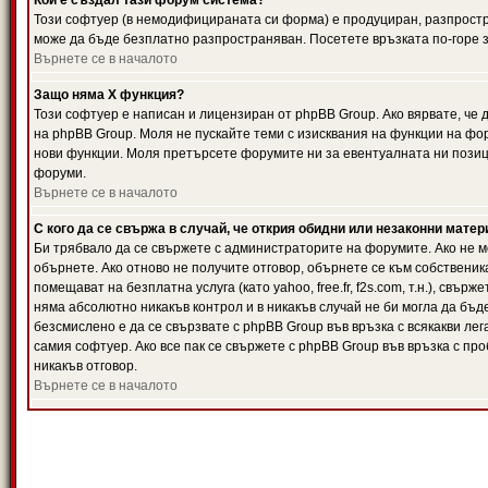
Кой е създал тази форум система?
Този софтуер (в немодифицираната си форма) е продуциран, разпрост
може да бъде безплатно разпространяван. Посетете връзката по-горе з
Върнете се в началото
Защо няма X функция?
Този софтуер е написан и лицензиран от phpBB Group. Ако вярвате, че
на phpBB Group. Моля не пускайте теми с изисквания на функции на фор
нови функции. Моля претърсете форумите ни за евентуалната ни позиц
форуми.
Върнете се в началото
С кого да се свържа в случай, че открия обидни или незаконни мате
Би трябвало да се свържете с администраторите на форумите. Ако не мо
обърнете. Ако отново не получите отговор, обърнете се към собственика
помещават на безплатна услуга (като yahoo, free.fr, f2s.com, т.н.), свъ
няма абсолютно никакъв контрол и в никакъв случай не би могла да бъд
безсмислено е да се свързвате с phpBB Group във връзка с всякакви лег
самия софтуер. Ако все пак се свържете с phpBB Group във връзка с пр
никакъв отговор.
Върнете се в началото