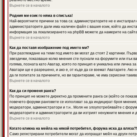
реалното местно време.
Върнете се в началото
Родния ми език го няма в списъка!
Най-вероятните причини за това са: администраторите не е инсталрал 
администраторите дали има наличен файл с вашия език, който да инста
информация за локализирането на phpBB можете да намерите на сайта 
Върнете се в началото
Как да поставя изображение под името ми?
При разглеждане на теми под името ви могат да стоят 2 картинки. Първ
звездички, показваше колко мнения сте пуснали на форумите или пък ва
голяма, позната като Аватар, която по принцип е уникална или лична 
Аватари ще е разрешено, и ако е, от къде да се вземат Аватарите. Ако
да ги попитате за причините, но ви гарантираме, че има сериозни такив
Върнете се в началото
Как да си променя ранга?
По принцип не можете директно да промените ранга си (който се показва
повечето форуми ранговете се използват за да индицират броя мнения,
модератори, администратори и т.н.. Моля не злоупотребявайте с форуми
модераторите и администраторите да ви изтрият ненужните мнения и да 
Върнете се в началото
Когато кликна на мейла на някой потребител, форума иска да вляза?
Само регистрирани потребители могат да изпращат мейл на други потр