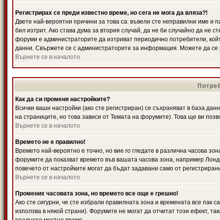
Регистрирах се преди известно време, но сега не мога да вляза?!
Двете най-вероятни причини за това са: въвели сте неправилни име и п
бил изтрит. Ако става дума за втория случай, да не би случайно да не
форуми е администраторите да изтриват периодично потребители, койт
данни. Свържете се с администраторите за информация. Можете да се р
Върнете се в началото
Потреб
Как да си променя настройките?
Всички ваши настройки (ако сте регистриран) се съхраняват в база данн
на страниците, но това зависи от Темата на форумите). Това ще ви поз
Върнете се в началото
Времето не е правилно!
Времето най-вероятно е точно, но вие го гледате в различна часова зон
форумите да показват времето във вашата часова зона, например Лондо
повечето от настройките могат да бъдат задавани само от регистрирани 
Върнете се в началото
Промених часовата зона, но времето все още е грешно!
Ако сте сигурни, че сте избрали правилната зона и времената все пак с
използва в някой страни). Форумите не могат да отчитат този ефект, та