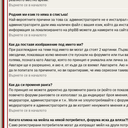
реалното местно време.
Върнете се в началото
Родния ми език го няма в списъка!
Най-вероятните причини за това са: администраторите не е инсталрал 
администраторите дали има наличен файл с вашия език, който да инста
информация за локализирането на phpBB можете да намерите на сайта 
Върнете се в началото
Как да поставя изображение под името ми?
При разглеждане на теми под името ви могат да стоят 2 картинки. Първ
звездички, показваше колко мнения сте пуснали на форумите или пък ва
голяма, позната като Аватар, която по принцип е уникална или лична 
Аватари ще е разрешено, и ако е, от къде да се вземат Аватарите. Ако
да ги попитате за причините, но ви гарантираме, че има сериозни такив
Върнете се в началото
Как да си променя ранга?
По принцип не можете директно да промените ранга си (който се показва
повечето форуми ранговете се използват за да индицират броя мнения,
модератори, администратори и т.н.. Моля не злоупотребявайте с форуми
модераторите и администраторите да ви изтрият ненужните мнения и да 
Върнете се в началото
Когато кликна на мейла на някой потребител, форума иска да вляза?
Само регистрирани потребители могат да изпращат мейл на други потр