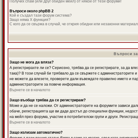
Получих спам (или друг обиден мейл) от някой от тези форуми!
Въпроси около phpBB 2
Кой е създал тази форум система?
Защо няма X функция?
С кого да се свържа в случай, че открия обидни или незаконни материа
Въпроси за
Защо не мога да вляза?
А регистрирахте ли се? Сериозно, трябва да се регистрирате, за да вле
така)? В този случай би трябвало да се свържете с администраторите и д
не можете да влезете, проверете дали въвеждате правилно името и паро
администраторите за повече информация.
Върнете се в началото
Защо въобще трябва да се регистрирам?
Може и да не се наложи. От администраторите на форумите зависи дали
обаче, регистрацията ще ви даде достъп до специални функции, недост
на мейл през форума, участие в потребителски групи и други. Регистра
Върнете се в началото
Защо излизам автоматично?