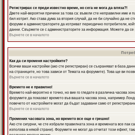
Регистрирах се преди известно време, но сега не мога да вляза?!
Двете най-вероятни причини за това са: въвели сте неправилни име и п
бил изтрит. Ако става дума за втория случай, да не би случайно да не
форуми е администраторите да изтриват периодично потребители, койт
данни. Свържете се с администраторите за информация. Можете да се р
Върнете се в началото
Потреб
Как да си променя настройките?
Всички ваши настройки (ако сте регистриран) се съхраняват в база данн
на страниците, но това зависи от Темата на форумите). Това ще ви поз
Върнете се в началото
Времето не е правилно!
Времето най-вероятно е точно, но вие го гледате в различна часова зон
форумите да показват времето във вашата часова зона, например Лондо
повечето от настройките могат да бъдат задавани само от регистрирани 
Върнете се в началото
Промених часовата зона, но времето все още е грешно!
Ако сте сигурни, че сте избрали правилната зона и времената все пак с
използва в някой страни). Форумите не могат да отчитат този ефект, та