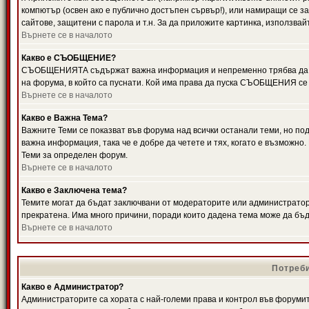
компютър (освен ако е публично достъпен сървър!), или намиращи се з
сайтове, защитени с парола и т.н. За да приложите картинка, използвай
Върнете се в началото
Какво е СЪОБЩЕНИЕ?
СЪОБЩЕНИЯТА съдържат важна информация и непременно трябва да ги
на форума, в който са пуснати. Кой има права да пуска СЪОБЩЕНИЯ се
Върнете се в началото
Какво е Важна Тема?
Важните Теми се показват във форума над всички останали теми, но 
важна информация, така че е добре да четете и тях, когато е възмож
Теми за определен форум.
Върнете се в началото
Какво е Заключена тема?
Темите могат да бъдат заключвани от модераторите или администратори
прекратена. Има много причини, поради които дадена тема може да бъ
Върнете се в началото
Потреби
Какво е Администратор?
Администраторите са хората с най-големи права и контрол във форумит