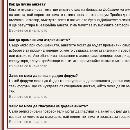
Как да пусна анкета?
Когато пускате нова тема, ще видите отделна форма за
Добавяне на ан
на анкета, най-вероятно нямате такива права в този форум. Трябва да 
възможен отговор, въведете текст и натиснете бутона
Добавете възмо
0 ще резултира в безкрайна анкета. Има лимит за възможните отговори
Върнете се в началото
Как да променя или изтрия анкета?
Също както при съобщенията, анкетите могат да бъдат променяни само 
изберете за промяна мнението, което съдържа анкетата (винаги първото
или изтриете. Ако обаче има поставени гласове, само модераторите и 
срещу хора, злоупотребяващи с анкетите, променяйки възможните отгов
Върнете се в началото
Защо не мога да вляза в даден форум?
Някой форуми могат да бъдат конфигурирани да позволяват достъп само 
тези форуми, ще се нуждаете от специален достъп, който може да ви 
тях.
Върнете се в началото
Защо не мога да гласувам на дадена анкета?
Само регистрирани потребители могат да гласуват на анкети, с цел да 
все пак не можете да гласувате, най-вероятно нямате правата за това и
Върнете се в началото