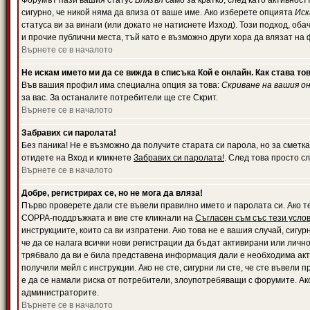
Форумът пази вашия статус
Влязъл
само за кратко, след като активност
сигурно, че никой няма да влиза от ваше име. Ако изберете опцията
Иск
статуса ви за винаги (или докато не натиснете Изход). Този подход, оба
и прочие публични места, тъй като е възможно други хора да влязат на
Върнете се в началото
Не искам името ми да се вижда в списъка Кой е онлайн. Как става то
Във вашия профил има специална опция за това:
Скриване на вашия о
за вас. За останалите потребители ще сте Скрит.
Върнете се в началото
Забравих си паролата!
Без паника! Не е възможно да получите старата си парола, но за сметка
отидете на Вход и кликнете
Забравих си паролата!
. След това просто с
Върнете се в началото
Добре, регистрирах се, но не мога да вляза!
Първо проверете дали сте въвели правилно името и паролата си. Ако те
COPPA-поддръжката и вие сте кликнали на
Съгласен съм със тези усло
инструкциите, които са ви изпратени. Ако това не е вашия случай, сигу
че да се налага всички нови регистрации да бъдат активирани или личн
трябвало да ви е била представена информация дали е необходима акти
получили мейл с инструкции. Ако не сте, сигурни ли сте, че сте въвели
е да се намали риска от потребители, злоупотребяващи с форумите. Ако
администраторите.
Върнете се в началото