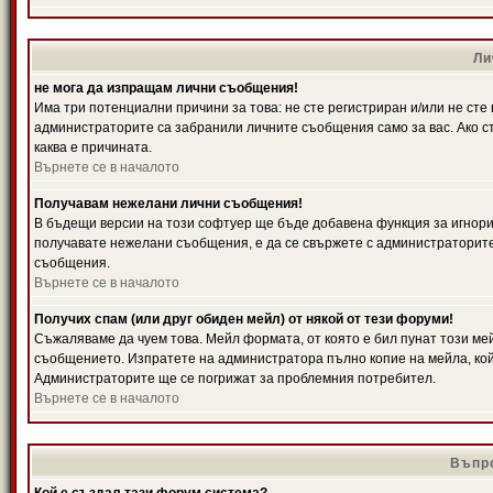
Ли
не мога да изпращам лични съобщения!
Има три потенциални причини за това: не сте регистриран и/или не ст
администраторите са забранили личните съобщения само за вас. Ако ст
каква е причината.
Върнете се в началото
Получавам нежелани лични съобщения!
В бъдещи версии на този софтуер ще бъде добавена функция за игнорира
получавате нежелани съобщения, е да се свържете с администраторите
съобщения.
Върнете се в началото
Получих спам (или друг обиден мейл) от някой от тези форуми!
Съжаляваме да чуем това. Мейл формата, от която е бил пунат този ме
съобщението. Изпратете на администратора пълно копие на мейла, кой
Администраторите ще се погрижат за проблемния потребител.
Върнете се в началото
Въпро