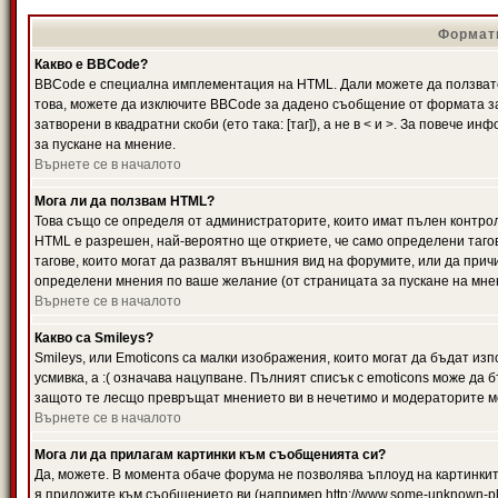
Формати
Какво е BBCode?
BBCode е специална имплементация на HTML. Дали можете да ползвате
това, можете да изключите BBCode за дадено съобщение от формата за
затворени в квадратни скоби (ето така: [таг]), а не в < и >. За повече
за пускане на мнение.
Върнете се в началото
Мога ли да ползвам HTML?
Това също се определя от администраторите, които имат пълен контро
HTML е разрешен, най-вероятно ще откриете, че само определени тагов
тагове, които могат да развалят външния вид на форумите, или да прич
определени мнения по ваше желание (от страницата за пускане на мне
Върнете се в началото
Какво са Smileys?
Smileys, или Emoticons са малки изображения, които могат да бъдат изп
усмивка, а :( означава нацупване. Пълният списък с emoticons може да б
защото те лесщо превръщат мнението ви в нечетимо и модераторите мо
Върнете се в началото
Мога ли да прилагам картинки към съобщенията си?
Да, можете. В момента обаче форума не позволява ъплоуд на картинките
я приложите към съобщението ви (например http://www.some-unknown-pla