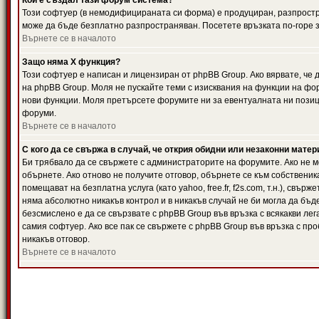
Кой е създал тази форум система?
Този софтуер (в немодифицираната си форма) е продуциран, разпрост
може да бъде безплатно разпространяван. Посетете връзката по-горе з
Върнете се в началото
Защо няма X функция?
Този софтуер е написан и лицензиран от phpBB Group. Ако вярвате, че
на phpBB Group. Моля не пускайте теми с изисквания на функции на фор
нови функции. Моля претърсете форумите ни за евентуалната ни позиц
форуми.
Върнете се в началото
С кого да се свържа в случай, че открия обидни или незаконни мате
Би трябвало да се свържете с администраторите на форумите. Ако не мо
обърнете. Ако отново не получите отговор, обърнете се към собственика
помещават на безплатна услуга (като yahoo, free.fr, f2s.com, т.н.), свъ
няма абсолютно никакъв контрол и в никакъв случай не би могла да бъд
безсмислено е да се свързвате с phpBB Group във връзка с всякакви лег
самия софтуер. Ако все пак се свържете с phpBB Group във връзка с пр
никакъв отговор.
Върнете се в началото