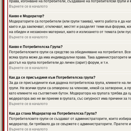
права, изгонване на потребители, създаване на потребителски групи и м
Върнете се в началото
Какво е Модератор?
Модераторите са потребители (или групи такива), чиято работа е да н
както и да заключват, отключват, местят и разделят теми във форума, к
на обиден и незаконен материал, както и излизането от темата (или пус
Върнете се в началото
Какво е Потребителска Група?
Потребителските групи са средство за обединяване на потребител. Всек
всяка група може да има индивидуални права. Така администраторите м
достъп на група потребители до личен (скрит) форум, и т.н.
Върнете се в началото
Как да се присъединя към Потребителска група?
За да се присъедините към дадена потребителска група, кликнете на л
групи. Не всички групи са
отворени
за членове, някой са затворени, а п
като кликнете на съответния бутон. Модератора на групата трябва да о
модератора ако не ви приеме в групата, със сигурност има причини за т
Върнете се в началото
Как да стана Модератор на Потребителска Група?
Потребителските групи се създават от администраторите, които избират
модератор, би трябвало да се свържете с администраторите. Пратете
Върнете се в началото