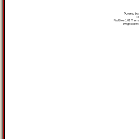
Powered by
Tr
RedSilver 1.01 Them
Images were