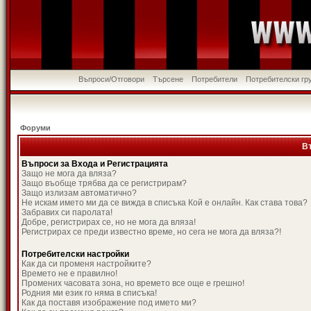
Въпроси/Отговори
Търсене
Потребители
Потребителски гр
Форуми
В
Въпроси за Входа и Регистрацията
Защо не мога да вляза?
Защо въобще трябва да се регистрирам?
Защо излизам автоматично?
Не искам името ми да се вижда в списъка Кой е онлайн. Как става това?
Забравих си паролата!
Добре, регистрирах се, но не мога да вляза!
Регистрирах се преди известно време, но сега не мога да вляза?!
Потребителски настройки
Как да си променя настройките?
Времето не е правилно!
Промених часовата зона, но времето все още е грешно!
Родния ми език го няма в списъка!
Как да поставя изображение под името ми?