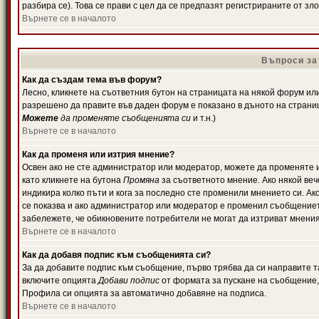
разбира се). Това се прави с цел да се предпазят регистрираните от з
Върнете се в началото
Въпроси за
Как да създам тема във форум?
Лесно, кликнете на съответния бутон на страницата на някой форум или 
разрешено да правите във даден форум е показано в дъното на страни
Можете
да променяте съобщенията си
и т.н.)
Върнете се в началото
Как да променя или изтрия мнение?
Освен ако не сте администратор или модератор, можете да променяте 
като кликнете на бутона
Промяна
за съответното мнение. Ако някой вече
индикира колко пъти и кога за последно сте променили мнението си. Ако 
се показва и ако администратор или модератор е променил съобщениет
забележете, че обикновените потребители не могат да изтриват мненият
Върнете се в началото
Как да добавя подпис към съобщенията си?
За да добавите подпис към съобщение, първо трябва да си направите т
включите опцията
Добави подпис
от формата за пускане на съобщение, 
Профила си опцията за автоматично добавяне на подписа.
Върнете се в началото