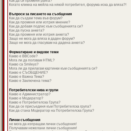
Как да си променя ранга?
Когато кликна на мейла на някой потребител, форума иска да вляза?!
Въпроси за писането на съобщения
Как да създам тема във форум?
Как да променя или изтрия мнение?
Как да добавя подпис към съобщенията си?
Как да пусна анкета?
Как да променя или изтрия анкета?
Защо не мога да вляза в даден форум?
Защо не мога да гласувам на дадена анкета?
Форматиране и видове теми
Какво е BBCode?
Мога ли да ползвам HTML?
Какво са Smileys?
Мога ли да прилагам картинки към съобщенията си?
Какво е СЪОБЩЕНИЕ?
Какво е Важна Тема?
Какво е Заключена тема?
Потребителски нива и групи
Какво е Администратор?
Какво е Модератор?
Какво е Потребителска Група?
Как да се присъединя към Потребителска група?
Как да стана Модератор на Потребителска Група?
Лични съобщения
не мога да изпращам лични съобщения!
Получавам нежелани лични съобщения!