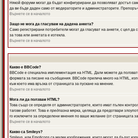
Някой форуми могат да бъдат конфигурирани да позволяват достъп само 
да ви бъде даден само от модераторите и администраторите. Препоръчв
Върнете се в началото
Защо не мога да гласувам на дадена анкета?
Само регистрирани потребители могат да гласуват на анкети, с цел да 
за това или анкетата е изтекла.
Върнете се в началото
Какво е BBCode?
BBCode е специална имплементация на HTML. Дали можете да ползвате
формата за писане на съобщения. BBCode прилича много на HTML, използв
към което има връзка от страницата за пускане на мнение.
Върнете се в началото
Мога ли да ползвам HTML?
Това също се определя от администраторите, които имат пълен контро
тагове работят. Това е
предпазна
мярка, целяща да предотвари злоупотр
го изключите за определени мнения по ваше желание (от страницата за
Върнете се в началото
Какво са Smileys?
Smileys, или Emoticons са малки изображения, които могат да бъдат изп