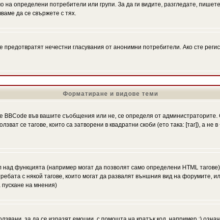
на определени потребители или групи. За да ги видите, разгледате, пишете 
аме да се свържете с тях.
се предотвратят нечестни гласувания от анонимни потребители. Ако сте регис
Форматиране и видове теми
 BBCode във вашите съобщения или не, се определя от администраторите. 
ат се тагове, които са затворени в квадратни скоби (ето така: [таг]), а не
л над функцията (например могат да позволят само определени HTML тагове)
ебата с някой тагове, които могат да развалят външния вид на форумите, ил
 пускане на мнения)
олзвани, за да се изразят емоции, с помощта на кратък код, например :) означ