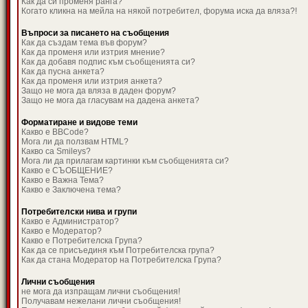
Как да си променя ранга?
Когато кликна на мейла на някой потребител, форума иска да вляза?!
Въпроси за писането на съобщения
Как да създам тема във форум?
Как да променя или изтрия мнение?
Как да добавя подпис към съобщенията си?
Как да пусна анкета?
Как да променя или изтрия анкета?
Защо не мога да вляза в даден форум?
Защо не мога да гласувам на дадена анкета?
Форматиране и видове теми
Какво е BBCode?
Мога ли да ползвам HTML?
Какво са Smileys?
Мога ли да прилагам картинки към съобщенията си?
Какво е СЪОБЩЕНИЕ?
Какво е Важна Тема?
Какво е Заключена тема?
Потребителски нива и групи
Какво е Администратор?
Какво е Модератор?
Какво е Потребителска Група?
Как да се присъединя към Потребителска група?
Как да стана Модератор на Потребителска Група?
Лични съобщения
не мога да изпращам лични съобщения!
Получавам нежелани лични съобщения!