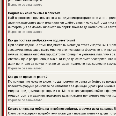
реалното местно време.
Върнете се в началото
Родния ми език го няма в списъка!
Най-вероятните причини за това са: администраторите не е инсталрал 
администраторите дали има наличен файл с вашия език, който да инста
информация за локализирането на phpBB можете да намерите на сайта 
Върнете се в началото
Как да поставя изображение под името ми?
При разглеждане на теми под името ви могат да стоят 2 картинки. Първ
звездички, показваше колко мнения сте пуснали на форумите или пък ва
голяма, позната като Аватар, която по принцип е уникална или лична 
Аватари ще е разрешено, и ако е, от къде да се вземат Аватарите. Ако
да ги попитате за причините, но ви гарантираме, че има сериозни такив
Върнете се в началото
Как да си променя ранга?
По принцип не можете директно да промените ранга си (който се показва
повечето форуми ранговете се използват за да индицират броя мнения,
модератори, администратори и т.н.. Моля не злоупотребявайте с форуми
модераторите и администраторите да ви изтрият ненужните мнения и да 
Върнете се в началото
Когато кликна на мейла на някой потребител, форума иска да вляза?
Само регистрирани потребители могат да изпращат мейл на други потр