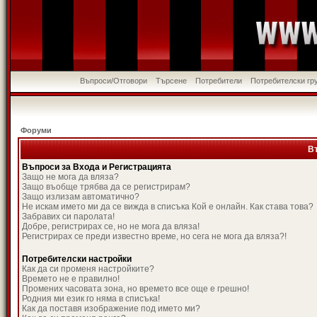
Въпроси/Отговори
Търсене
Потребители
Потребителски гр
Форуми
В
Въпроси за Входа и Регистрацията
Защо не мога да вляза?
Защо въобще трябва да се регистрирам?
Защо излизам автоматично?
Не искам името ми да се вижда в списъка Кой е онлайн. Как става това?
Забравих си паролата!
Добре, регистрирах се, но не мога да вляза!
Регистрирах се преди известно време, но сега не мога да вляза?!
Потребителски настройки
Как да си променя настройките?
Времето не е правилно!
Промених часовата зона, но времето все още е грешно!
Родния ми език го няма в списъка!
Как да поставя изображение под името ми?