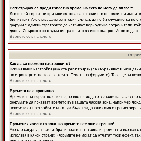
Регистрирах се преди известно време, но сега не мога да вляза?!
Двете най-вероятни причини за това са: въвели сте неправилни име и п
бил изтрит. Ако става дума за втория случай, да не би случайно да не
форуми е администраторите да изтриват периодично потребители, койт
данни. Свържете се с администраторите за информация. Можете да се р
Върнете се в началото
Потреб
Как да си променя настройките?
Всички ваши настройки (ако сте регистриран) се съхраняват в база данн
на страниците, но това зависи от Темата на форумите). Това ще ви поз
Върнете се в началото
Времето не е правилно!
Времето най-вероятно е точно, но вие го гледате в различна часова зон
форумите да показват времето във вашата часова зона, например Лондо
повечето от настройките могат да бъдат задавани само от регистрирани 
Върнете се в началото
Промених часовата зона, но времето все още е грешно!
Ако сте сигурни, че сте избрали правилната зона и времената все пак с
използва в някой страни). Форумите не могат да отчитат този ефект, та