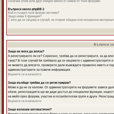
Получих спам (или друг обиден мейл) от някой от тези форуми!
Въпроси около phpBB 2
Кой е създал тази форум система?
Защо няма X функция?
С кого да се свържа в случай, че открия обидни или незаконни материа
Въпроси за
Защо не мога да вляза?
А регистрирахте ли се? Сериозно, трябва да се регистрирате, за да вле
така)? В този случай би трябвало да се свържете с администраторите и д
не можете да влезете, проверете дали въвеждате правилно името и паро
администраторите за повече информация.
Върнете се в началото
Защо въобще трябва да се регистрирам?
Може и да не се наложи. От администраторите на форумите зависи дали
обаче, регистрацията ще ви даде достъп до специални функции, недост
на мейл през форума, участие в потребителски групи и други. Регистра
Върнете се в началото
Защо излизам автоматично?