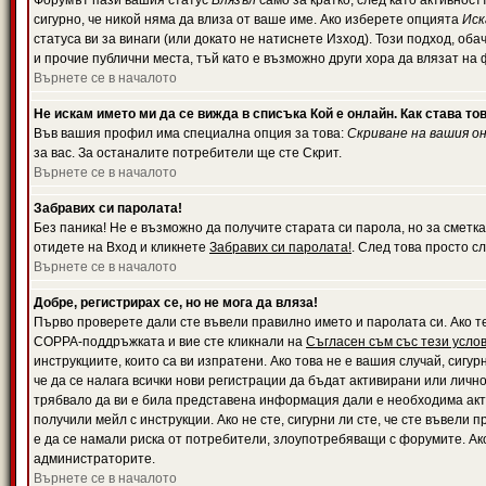
Форумът пази вашия статус
Влязъл
само за кратко, след като активност
сигурно, че никой няма да влиза от ваше име. Ако изберете опцията
Иск
статуса ви за винаги (или докато не натиснете Изход). Този подход, оба
и прочие публични места, тъй като е възможно други хора да влязат на
Върнете се в началото
Не искам името ми да се вижда в списъка Кой е онлайн. Как става то
Във вашия профил има специална опция за това:
Скриване на вашия о
за вас. За останалите потребители ще сте Скрит.
Върнете се в началото
Забравих си паролата!
Без паника! Не е възможно да получите старата си парола, но за сметка
отидете на Вход и кликнете
Забравих си паролата!
. След това просто с
Върнете се в началото
Добре, регистрирах се, но не мога да вляза!
Първо проверете дали сте въвели правилно името и паролата си. Ако те
COPPA-поддръжката и вие сте кликнали на
Съгласен съм със тези усло
инструкциите, които са ви изпратени. Ако това не е вашия случай, сигу
че да се налага всички нови регистрации да бъдат активирани или личн
трябвало да ви е била представена информация дали е необходима акти
получили мейл с инструкции. Ако не сте, сигурни ли сте, че сте въвели
е да се намали риска от потребители, злоупотребяващи с форумите. Ако
администраторите.
Върнете се в началото