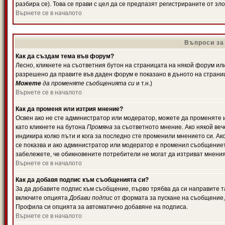
разбира се). Това се прави с цел да се предпазят регистрираните от з
Върнете се в началото
Въпроси за
Как да създам тема във форум?
Лесно, кликнете на съответния бутон на страницата на някой форум или 
разрешено да правите във даден форум е показано в дъното на страни
Можете
да променяте съобщенията си
и т.н.)
Върнете се в началото
Как да променя или изтрия мнение?
Освен ако не сте администратор или модератор, можете да променяте 
като кликнете на бутона
Промяна
за съответното мнение. Ако някой вече
индикира колко пъти и кога за последно сте променили мнението си. Ако 
се показва и ако администратор или модератор е променил съобщениет
забележете, че обикновените потребители не могат да изтриват мненият
Върнете се в началото
Как да добавя подпис към съобщенията си?
За да добавите подпис към съобщение, първо трябва да си направите т
включите опцията
Добави подпис
от формата за пускане на съобщение, 
Профила си опцията за автоматично добавяне на подписа.
Върнете се в началото