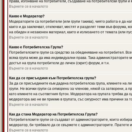
права, изгонване на потребители, създаване на потребителски групи и м
Върнете се в началото
Какво е Модератор?
Модераторите са потребители (или групи такива), чиято работа е да н
както и да заключват, отключват, местят и разделят теми във форума, к
на обиден и незаконен материал, както и излизането от темата (или пус
Върнете се в началото
Какво е Потребителска Група?
Потребителските групи са средство за обединяване на потребител. Всек
всяка група може да има индивидуални права. Така администраторите м
достъп на група потребители до личен (скрит) форум, и т.н.
Върнете се в началото
Как да се присъединя към Потребителска група?
За да се присъедините към дадена потребителска група, кликнете на л
групи. Не всички групи са
отворени
за членове, някой са затворени, а п
като кликнете на съответния бутон. Модератора на групата трябва да о
модератора ако не ви приеме в групата, със сигурност има причини за т
Върнете се в началото
Как да стана Модератор на Потребителска Група?
Потребителските групи се създават от администраторите, които избират
модератор, би трябвало да се свържете с администраторите. Пратете
Върнете се в началото