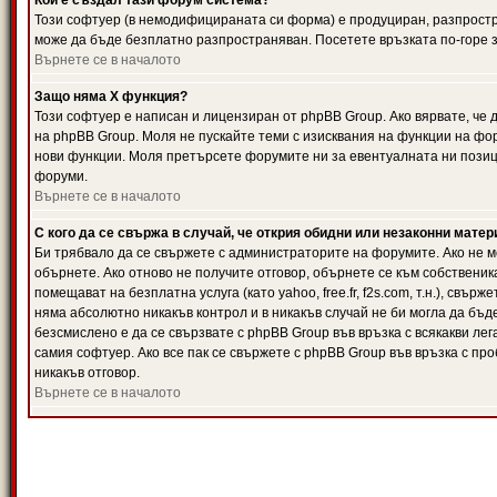
Кой е създал тази форум система?
Този софтуер (в немодифицираната си форма) е продуциран, разпрост
може да бъде безплатно разпространяван. Посетете връзката по-горе з
Върнете се в началото
Защо няма X функция?
Този софтуер е написан и лицензиран от phpBB Group. Ако вярвате, че
на phpBB Group. Моля не пускайте теми с изисквания на функции на фор
нови функции. Моля претърсете форумите ни за евентуалната ни позиц
форуми.
Върнете се в началото
С кого да се свържа в случай, че открия обидни или незаконни мате
Би трябвало да се свържете с администраторите на форумите. Ако не мо
обърнете. Ако отново не получите отговор, обърнете се към собственика
помещават на безплатна услуга (като yahoo, free.fr, f2s.com, т.н.), свъ
няма абсолютно никакъв контрол и в никакъв случай не би могла да бъд
безсмислено е да се свързвате с phpBB Group във връзка с всякакви лег
самия софтуер. Ако все пак се свържете с phpBB Group във връзка с пр
никакъв отговор.
Върнете се в началото