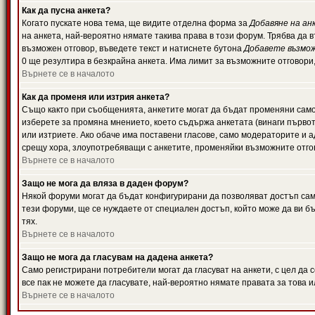
Как да пусна анкета?
Когато пускате нова тема, ще видите отделна форма за
Добавяне на ан
на анкета, най-вероятно нямате такива права в този форум. Трябва да 
възможен отговор, въведете текст и натиснете бутона
Добавете възмо
0 ще резултира в безкрайна анкета. Има лимит за възможните отговори
Върнете се в началото
Как да променя или изтрия анкета?
Също както при съобщенията, анкетите могат да бъдат променяни само 
изберете за промяна мнението, което съдържа анкетата (винаги първото
или изтриете. Ако обаче има поставени гласове, само модераторите и 
срещу хора, злоупотребяващи с анкетите, променяйки възможните отгов
Върнете се в началото
Защо не мога да вляза в даден форум?
Някой форуми могат да бъдат конфигурирани да позволяват достъп само 
тези форуми, ще се нуждаете от специален достъп, който може да ви 
тях.
Върнете се в началото
Защо не мога да гласувам на дадена анкета?
Само регистрирани потребители могат да гласуват на анкети, с цел да 
все пак не можете да гласувате, най-вероятно нямате правата за това и
Върнете се в началото