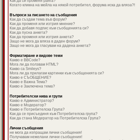
Как да си променя ранга?
Когато кликна на мейла на някой потребител, форума иска да вляза?!
Въпроси за писането на съобщения
Как да създам тема във форум?
Как да променя или изтрия мнение?
Как да добавя подпис към съобщенията си?
Как да пусна анкета?
Как да променя или изтрия анкета?
Защо не мога да вляза в даден форум?
Защо не мога да гласувам на дадена анкета?
Форматиране и видове теми
Какво е BBCode?
Мога ли да ползвам HTML?
Какво са Smileys?
Мога ли да прилагам картинки към съобщенията си?
Какво е СЪОБЩЕНИЕ?
Какво е Важна Тема?
Какво е Заключена тема?
Потребителски нива и групи
Какво е Администратор?
Какво е Модератор?
Какво е Потребителска Група?
Как да се присъединя към Потребителска група?
Как да стана Модератор на Потребителска Група?
Лични съобщения
не мога да изпращам лични съобщения!
Получавам нежелани лични съобщения!