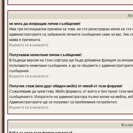
Ли
не мога да изпращам лични съобщения!
Има три потенциални причини за това: не сте регистриран и/или не ст
администраторите са забранили личните съобщения само за вас. Ако ст
каква е причината.
Върнете се в началото
Получавам нежелани лични съобщения!
В бъдещи версии на този софтуер ще бъде добавена функция за игнорира
получавате нежелани съобщения, е да се свържете с администраторите
съобщения.
Върнете се в началото
Получих спам (или друг обиден мейл) от някой от тези форуми!
Съжаляваме да чуем това. Мейл формата, от която е бил пунат този ме
съобщението. Изпратете на администратора пълно копие на мейла, кой
Администраторите ще се погрижат за проблемния потребител.
Върнете се в началото
Въпро