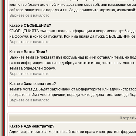
компютър (освен ако е публично достъпен сървър!), или намиращи се з
сайтове, защитени с парола и т.н. За да приложите картинка, използвай
Върнете се в началото
Какво е СЪОБЩЕНИЕ?
СЪОБЩЕНИЯТА съдържат важна информация и непременно трябва да ги
на форума, в който са пуснати. Кой има права да пуска СЪОБЩЕНИЯ се
Върнете се в началото
Какво е Важна Тема?
Важните Теми се показват във форума над всички останали теми, но 
важна информация, така че е добре да четете и тях, когато е възмож
Теми за определен форум.
Върнете се в началото
Какво е Заключена тема?
Темите могат да бъдат заключвани от модераторите или администратори
прекратена. Има много причини, поради които дадена тема може да бъ
Върнете се в началото
Потреби
Какво е Администратор?
Администраторите са хората с най-големи права и контрол във форумит