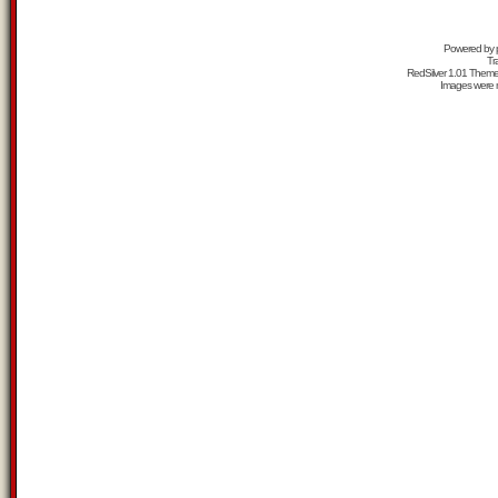
Powered by
Tr
RedSilver 1.01 Them
Images were