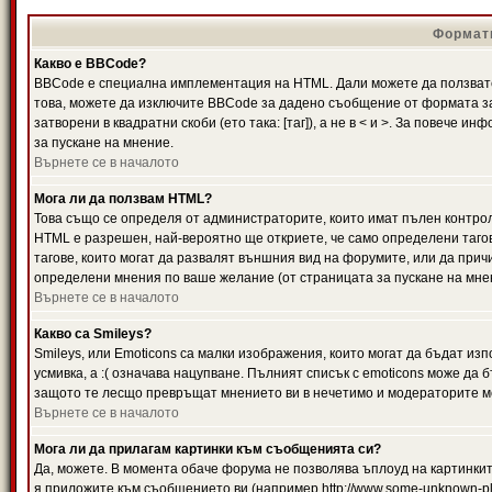
Формати
Какво е BBCode?
BBCode е специална имплементация на HTML. Дали можете да ползвате
това, можете да изключите BBCode за дадено съобщение от формата за
затворени в квадратни скоби (ето така: [таг]), а не в < и >. За повече
за пускане на мнение.
Върнете се в началото
Мога ли да ползвам HTML?
Това също се определя от администраторите, които имат пълен контро
HTML е разрешен, най-вероятно ще откриете, че само определени тагов
тагове, които могат да развалят външния вид на форумите, или да прич
определени мнения по ваше желание (от страницата за пускане на мне
Върнете се в началото
Какво са Smileys?
Smileys, или Emoticons са малки изображения, които могат да бъдат изп
усмивка, а :( означава нацупване. Пълният списък с emoticons може да б
защото те лесщо превръщат мнението ви в нечетимо и модераторите мо
Върнете се в началото
Мога ли да прилагам картинки към съобщенията си?
Да, можете. В момента обаче форума не позволява ъплоуд на картинките
я приложите към съобщението ви (например http://www.some-unknown-pla