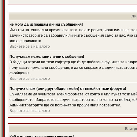
Ли
не мога да изпращам лични съобщения!
Има три потенциални причини за това: не сте регистриран и/или не ст
администраторите са забранили личните съобщения само за вас. Ако ст
каква е причината.
Върнете се в началото
Получавам нежелани лични съобщения!
В бъдещи версии на този софтуер ще бъде добавена функция за игнорира
получавате нежелани съобщения, е да се свържете с администраторите
съобщения.
Върнете се в началото
Получих спам (или друг обиден мейл) от някой от тези форуми!
Съжаляваме да чуем това. Мейл формата, от която е бил пунат този ме
съобщението. Изпратете на администратора пълно копие на мейла, кой
Администраторите ще се погрижат за проблемния потребител.
Върнете се в началото
Въпро