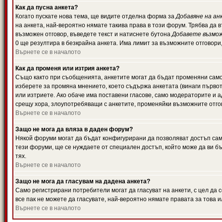
Как да пусна анкета?
Когато пускате нова тема, ще видите отделна форма за
Добавяне на ан
на анкета, най-вероятно нямате такива права в този форум. Трябва да 
възможен отговор, въведете текст и натиснете бутона
Добавете възмо
0 ще резултира в безкрайна анкета. Има лимит за възможните отговори
Върнете се в началото
Как да променя или изтрия анкета?
Също както при съобщенията, анкетите могат да бъдат променяни само 
изберете за промяна мнението, което съдържа анкетата (винаги първото
или изтриете. Ако обаче има поставени гласове, само модераторите и 
срещу хора, злоупотребяващи с анкетите, променяйки възможните отгов
Върнете се в началото
Защо не мога да вляза в даден форум?
Някой форуми могат да бъдат конфигурирани да позволяват достъп само 
тези форуми, ще се нуждаете от специален достъп, който може да ви 
тях.
Върнете се в началото
Защо не мога да гласувам на дадена анкета?
Само регистрирани потребители могат да гласуват на анкети, с цел да 
все пак не можете да гласувате, най-вероятно нямате правата за това и
Върнете се в началото