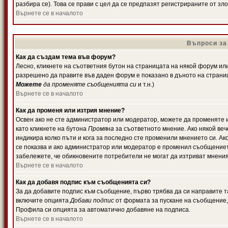
разбира се). Това се прави с цел да се предпазят регистрираните от з
Върнете се в началото
Въпроси за
Как да създам тема във форум?
Лесно, кликнете на съответния бутон на страницата на някой форум или 
разрешено да правите във даден форум е показано в дъното на страни
Можете
да променяте съобщенията си
и т.н.)
Върнете се в началото
Как да променя или изтрия мнение?
Освен ако не сте администратор или модератор, можете да променяте 
като кликнете на бутона
Промяна
за съответното мнение. Ако някой вече
индикира колко пъти и кога за последно сте променили мнението си. Ако 
се показва и ако администратор или модератор е променил съобщениет
забележете, че обикновените потребители не могат да изтриват мненият
Върнете се в началото
Как да добавя подпис към съобщенията си?
За да добавите подпис към съобщение, първо трябва да си направите т
включите опцията
Добави подпис
от формата за пускане на съобщение, 
Профила си опцията за автоматично добавяне на подписа.
Върнете се в началото