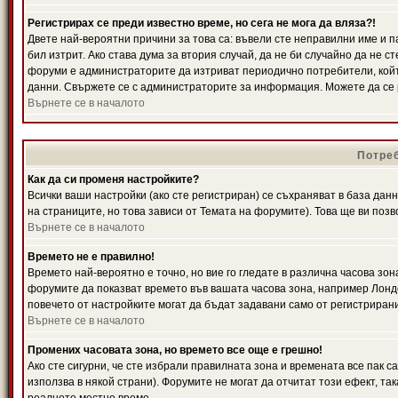
Регистрирах се преди известно време, но сега не мога да вляза?!
Двете най-вероятни причини за това са: въвели сте неправилни име и п
бил изтрит. Ако става дума за втория случай, да не би случайно да не
форуми е администраторите да изтриват периодично потребители, койт
данни. Свържете се с администраторите за информация. Можете да се р
Върнете се в началото
Потреб
Как да си променя настройките?
Всички ваши настройки (ако сте регистриран) се съхраняват в база данн
на страниците, но това зависи от Темата на форумите). Това ще ви поз
Върнете се в началото
Времето не е правилно!
Времето най-вероятно е точно, но вие го гледате в различна часова зон
форумите да показват времето във вашата часова зона, например Лондо
повечето от настройките могат да бъдат задавани само от регистрирани 
Върнете се в началото
Промених часовата зона, но времето все още е грешно!
Ако сте сигурни, че сте избрали правилната зона и времената все пак с
използва в някой страни). Форумите не могат да отчитат този ефект, та