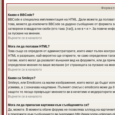
Формати
Какво е BBCode?
BBCode е специална имплементация на HTML. Дали можете да ползвате
това, можете да изключите BBCode за дадено съобщение от формата за
затворени в квадратни скоби (ето така: [таг]), а не в < и >. За повече
за пускане на мнение.
Върнете се в началото
Мога ли да ползвам HTML?
Това също се определя от администраторите, които имат пълен контро
HTML е разрешен, най-вероятно ще откриете, че само определени тагов
тагове, които могат да развалят външния вид на форумите, или да прич
определени мнения по ваше желание (от страницата за пускане на мне
Върнете се в началото
Какво са Smileys?
Smileys, или Emoticons са малки изображения, които могат да бъдат изп
усмивка, а :( означава нацупване. Пълният списък с emoticons може да б
защото те лесщо превръщат мнението ви в нечетимо и модераторите мо
Върнете се в началото
Мога ли да прилагам картинки към съобщенията си?
Да, можете. В момента обаче форума не позволява ъплоуд на картинките
я приложите към съобщението ви (например http://www.some-unknown-pla