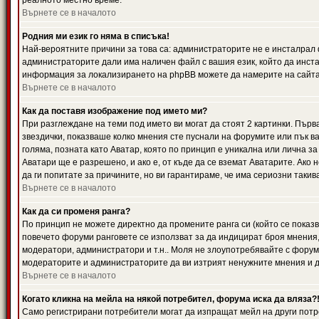
реалното местно време.
Върнете се в началото
Родния ми език го няма в списъка!
Най-вероятните причини за това са: администраторите не е инсталрал 
администраторите дали има наличен файл с вашия език, който да инста
информация за локализирането на phpBB можете да намерите на сайта 
Върнете се в началото
Как да поставя изображение под името ми?
При разглеждане на теми под името ви могат да стоят 2 картинки. Първ
звездички, показваше колко мнения сте пуснали на форумите или пък ва
голяма, позната като Аватар, която по принцип е уникална или лична 
Аватари ще е разрешено, и ако е, от къде да се вземат Аватарите. Ако
да ги попитате за причините, но ви гарантираме, че има сериозни такив
Върнете се в началото
Как да си променя ранга?
По принцип не можете директно да промените ранга си (който се показва
повечето форуми ранговете се използват за да индицират броя мнения,
модератори, администратори и т.н.. Моля не злоупотребявайте с форуми
модераторите и администраторите да ви изтрият ненужните мнения и да 
Върнете се в началото
Когато кликна на мейла на някой потребител, форума иска да вляза?
Само регистрирани потребители могат да изпращат мейл на други потр