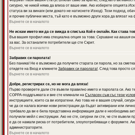
Форумът пази вашия статус
Влязъл
само за кратко, след като активност
сигурно, че никой няма да влиза от ваше име. Ако изберете опцията
Иск
статуса ви за винаги (или докато не натиснете Изход). Този подход, оба
и прочие публични места, тъй като е възможно други хора да влязат на
Върнете се в началото
Не искам името ми да се вижда в списъка Кой е онлайн. Как става то
Във вашия профил има специална опция за това:
Скриване на вашия о
за вас. За останалите потребители ще сте Скрит.
Върнете се в началото
Забравих си паролата!
Без паника! Не е възможно да получите старата си парола, но за сметка
отидете на Вход и кликнете
Забравих си паролата!
. След това просто с
Върнете се в началото
Добре, регистрирах се, но не мога да вляза!
Първо проверете дали сте въвели правилно името и паролата си. Ако те
COPPA-поддръжката и вие сте кликнали на
Съгласен съм със тези усло
инструкциите, които са ви изпратени. Ако това не е вашия случай, сигу
че да се налага всички нови регистрации да бъдат активирани или личн
трябвало да ви е била представена информация дали е необходима акти
получили мейл с инструкции. Ако не сте, сигурни ли сте, че сте въвели
е да се намали риска от потребители, злоупотребяващи с форумите. Ако
администраторите.
Върнете се в началото