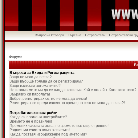
Въпроси/Отговори
Търсене
Потребители
Потребителски гр
Форуми
В
Въпроси за Входа и Регистрацията
Защо не мога да вляза?
Защо въобще трябва да се регистрирам?
Защо излизам автоматично?
Не искам името ми да се вижда в списъка Кой е онлайн. Как става това?
Забравих си паролата!
Добре, регистрирах се, но не мога да вляза!
Регистрирах се преди известно време, но сега не мога да вляза?!
Потребителски настройки
Как да си променя настройките?
Времето не е правилно!
Промених часовата зона, но времето все още е грешно!
Родния ми език го няма в списъка!
Как да поставя изображение под името ми?