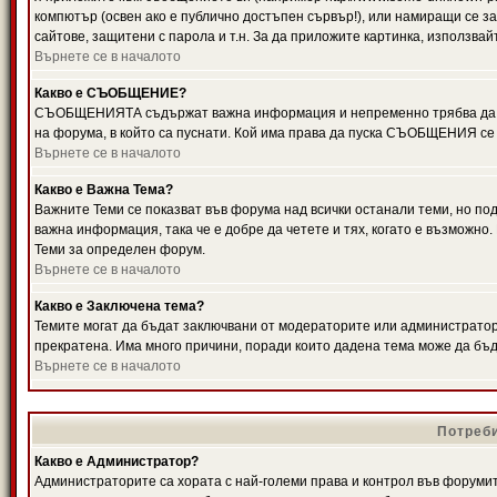
компютър (освен ако е публично достъпен сървър!), или намиращи се з
сайтове, защитени с парола и т.н. За да приложите картинка, използвай
Върнете се в началото
Какво е СЪОБЩЕНИЕ?
СЪОБЩЕНИЯТА съдържат важна информация и непременно трябва да ги
на форума, в който са пуснати. Кой има права да пуска СЪОБЩЕНИЯ се
Върнете се в началото
Какво е Важна Тема?
Важните Теми се показват във форума над всички останали теми, но 
важна информация, така че е добре да четете и тях, когато е възмож
Теми за определен форум.
Върнете се в началото
Какво е Заключена тема?
Темите могат да бъдат заключвани от модераторите или администратори
прекратена. Има много причини, поради които дадена тема може да бъ
Върнете се в началото
Потреби
Какво е Администратор?
Администраторите са хората с най-големи права и контрол във форумит