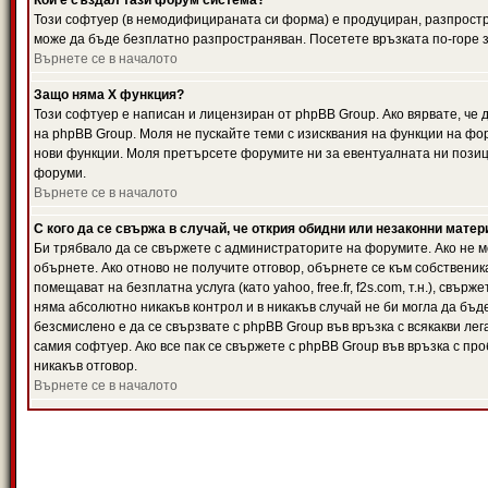
Кой е създал тази форум система?
Този софтуер (в немодифицираната си форма) е продуциран, разпрост
може да бъде безплатно разпространяван. Посетете връзката по-горе з
Върнете се в началото
Защо няма X функция?
Този софтуер е написан и лицензиран от phpBB Group. Ако вярвате, че
на phpBB Group. Моля не пускайте теми с изисквания на функции на фор
нови функции. Моля претърсете форумите ни за евентуалната ни позиц
форуми.
Върнете се в началото
С кого да се свържа в случай, че открия обидни или незаконни мате
Би трябвало да се свържете с администраторите на форумите. Ако не мо
обърнете. Ако отново не получите отговор, обърнете се към собственика
помещават на безплатна услуга (като yahoo, free.fr, f2s.com, т.н.), свъ
няма абсолютно никакъв контрол и в никакъв случай не би могла да бъд
безсмислено е да се свързвате с phpBB Group във връзка с всякакви лег
самия софтуер. Ако все пак се свържете с phpBB Group във връзка с пр
никакъв отговор.
Върнете се в началото