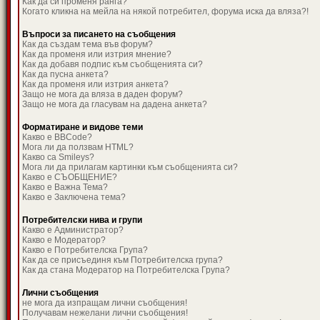
Как да си променя ранга?
Когато кликна на мейла на някой потребител, форума иска да вляза?!
Въпроси за писането на съобщения
Как да създам тема във форум?
Как да променя или изтрия мнение?
Как да добавя подпис към съобщенията си?
Как да пусна анкета?
Как да променя или изтрия анкета?
Защо не мога да вляза в даден форум?
Защо не мога да гласувам на дадена анкета?
Форматиране и видове теми
Какво е BBCode?
Мога ли да ползвам HTML?
Какво са Smileys?
Мога ли да прилагам картинки към съобщенията си?
Какво е СЪОБЩЕНИЕ?
Какво е Важна Тема?
Какво е Заключена тема?
Потребителски нива и групи
Какво е Администратор?
Какво е Модератор?
Какво е Потребителска Група?
Как да се присъединя към Потребителска група?
Как да стана Модератор на Потребителска Група?
Лични съобщения
не мога да изпращам лични съобщения!
Получавам нежелани лични съобщения!