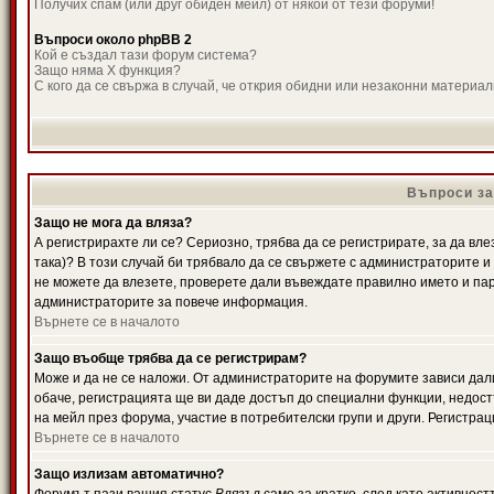
Получих спам (или друг обиден мейл) от някой от тези форуми!
Въпроси около phpBB 2
Кой е създал тази форум система?
Защо няма X функция?
С кого да се свържа в случай, че открия обидни или незаконни материа
Въпроси за
Защо не мога да вляза?
А регистрирахте ли се? Сериозно, трябва да се регистрирате, за да вле
така)? В този случай би трябвало да се свържете с администраторите и д
не можете да влезете, проверете дали въвеждате правилно името и паро
администраторите за повече информация.
Върнете се в началото
Защо въобще трябва да се регистрирам?
Може и да не се наложи. От администраторите на форумите зависи дали
обаче, регистрацията ще ви даде достъп до специални функции, недост
на мейл през форума, участие в потребителски групи и други. Регистра
Върнете се в началото
Защо излизам автоматично?