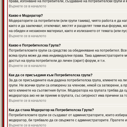
права, изгонване на потребители, създаване на потребителски групи и м
Върнете се в началото
Какво е Модератор?
Модераторите са потребители (или групи такива), чиято работа е да н
както и да заключват, отключват, местят и разделят теми във форума, к
на обиден и незаконен материал, както и излизането от темата (или пус
Върнете се в началото
Какво е Потребителска Група?
Потребителските групи са средство за обединяване на потребител. Всек
всяка група може да има индивидуални права. Така администраторите м
достъп на група потребители до личен (скрит) форум, и т.н.
Върнете се в началото
Как да се присъединя към Потребителска група?
За да се присъедините към дадена потребителска група, кликнете на л
групи. Не всички групи са
отворени
за членове, някой са затворени, а п
като кликнете на съответния бутон. Модератора на групата трябва да о
модератора ако не ви приеме в групата, със сигурност има причини за т
Върнете се в началото
Как да стана Модератор на Потребителска Група?
Потребителските групи се създават от администраторите, които избират
модератор, би трябвало да се свържете с администраторите. Пратете
Върнете се в началото