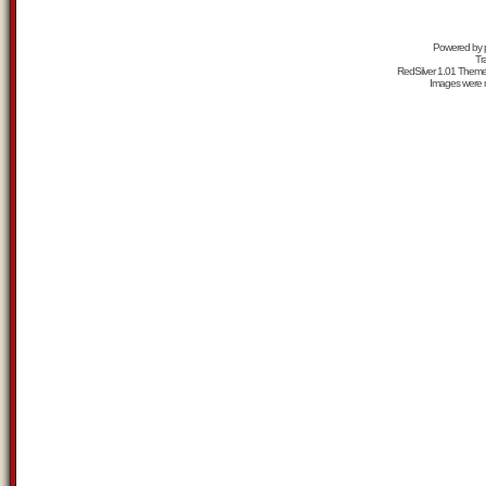
Powered by
Tr
RedSilver 1.01 Them
Images were