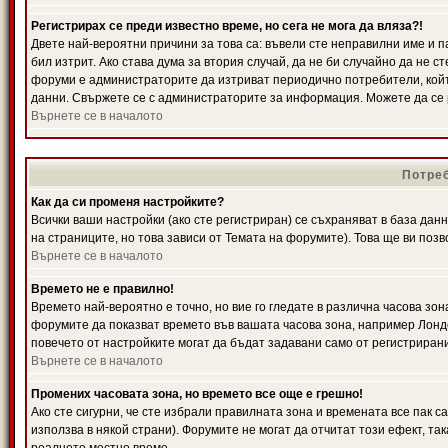
Регистрирах се преди известно време, но сега не мога да вляза?!
Двете най-вероятни причини за това са: въвели сте неправилни име и п
бил изтрит. Ако става дума за втория случай, да не би случайно да не
форуми е администраторите да изтриват периодично потребители, койт
данни. Свържете се с администраторите за информация. Можете да се р
Върнете се в началото
Потреб
Как да си променя настройките?
Всички ваши настройки (ако сте регистриран) се съхраняват в база данн
на страниците, но това зависи от Темата на форумите). Това ще ви поз
Върнете се в началото
Времето не е правилно!
Времето най-вероятно е точно, но вие го гледате в различна часова зон
форумите да показват времето във вашата часова зона, например Лондо
повечето от настройките могат да бъдат задавани само от регистрирани 
Върнете се в началото
Промених часовата зона, но времето все още е грешно!
Ако сте сигурни, че сте избрали правилната зона и времената все пак с
използва в някой страни). Форумите не могат да отчитат този ефект, та