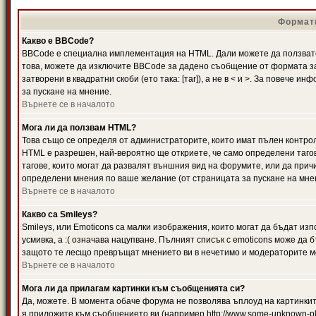
Формати
Какво е BBCode?
BBCode е специална имплементация на HTML. Дали можете да ползвате
това, можете да изключите BBCode за дадено съобщение от формата за
затворени в квадратни скоби (ето така: [таг]), а не в < и >. За повече
за пускане на мнение.
Върнете се в началото
Мога ли да ползвам HTML?
Това също се определя от администраторите, които имат пълен контро
HTML е разрешен, най-вероятно ще откриете, че само определени тагов
тагове, които могат да развалят външния вид на форумите, или да прич
определени мнения по ваше желание (от страницата за пускане на мне
Върнете се в началото
Какво са Smileys?
Smileys, или Emoticons са малки изображения, които могат да бъдат изп
усмивка, а :( означава нацупване. Пълният списък с emoticons може да б
защото те лесщо превръщат мнението ви в нечетимо и модераторите мо
Върнете се в началото
Мога ли да прилагам картинки към съобщенията си?
Да, можете. В момента обаче форума не позволява ъплоуд на картинките
я приложите към съобщението ви (например http://www.some-unknown-pla