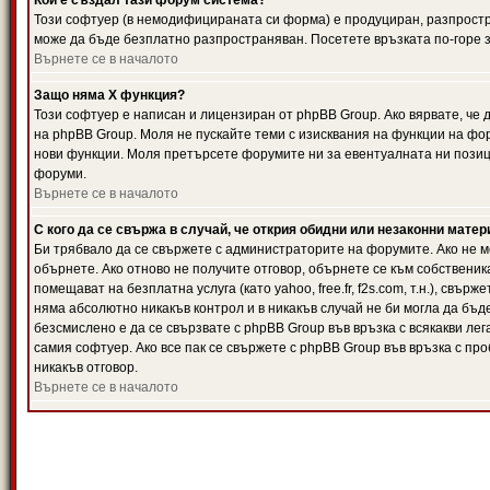
Кой е създал тази форум система?
Този софтуер (в немодифицираната си форма) е продуциран, разпрост
може да бъде безплатно разпространяван. Посетете връзката по-горе з
Върнете се в началото
Защо няма X функция?
Този софтуер е написан и лицензиран от phpBB Group. Ако вярвате, че
на phpBB Group. Моля не пускайте теми с изисквания на функции на фор
нови функции. Моля претърсете форумите ни за евентуалната ни позиц
форуми.
Върнете се в началото
С кого да се свържа в случай, че открия обидни или незаконни мате
Би трябвало да се свържете с администраторите на форумите. Ако не мо
обърнете. Ако отново не получите отговор, обърнете се към собственика
помещават на безплатна услуга (като yahoo, free.fr, f2s.com, т.н.), свъ
няма абсолютно никакъв контрол и в никакъв случай не би могла да бъд
безсмислено е да се свързвате с phpBB Group във връзка с всякакви лег
самия софтуер. Ако все пак се свържете с phpBB Group във връзка с пр
никакъв отговор.
Върнете се в началото