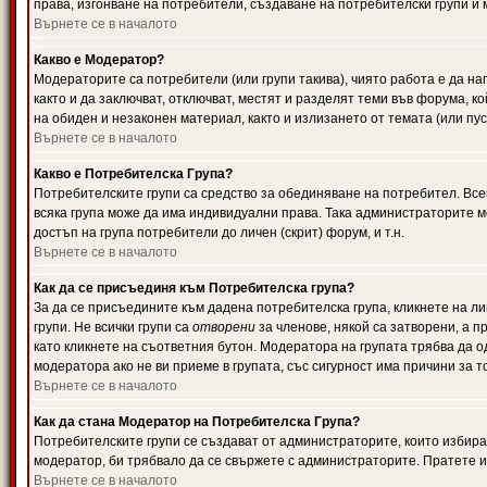
права, изгонване на потребители, създаване на потребителски групи и м
Върнете се в началото
Какво е Модератор?
Модераторите са потребители (или групи такива), чиято работа е да н
както и да заключват, отключват, местят и разделят теми във форума, к
на обиден и незаконен материал, както и излизането от темата (или пус
Върнете се в началото
Какво е Потребителска Група?
Потребителските групи са средство за обединяване на потребител. Всек
всяка група може да има индивидуални права. Така администраторите м
достъп на група потребители до личен (скрит) форум, и т.н.
Върнете се в началото
Как да се присъединя към Потребителска група?
За да се присъедините към дадена потребителска група, кликнете на л
групи. Не всички групи са
отворени
за членове, някой са затворени, а п
като кликнете на съответния бутон. Модератора на групата трябва да о
модератора ако не ви приеме в групата, със сигурност има причини за т
Върнете се в началото
Как да стана Модератор на Потребителска Група?
Потребителските групи се създават от администраторите, които избират
модератор, би трябвало да се свържете с администраторите. Пратете
Върнете се в началото