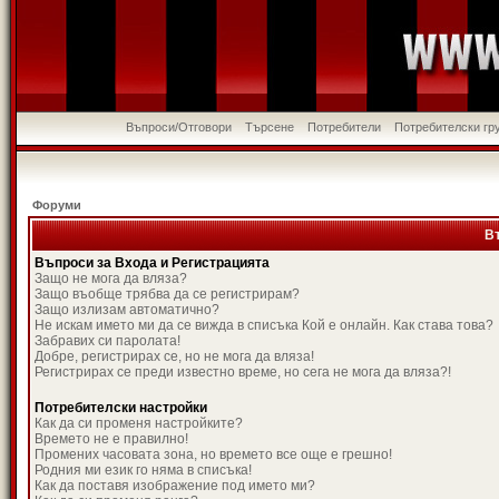
Въпроси/Отговори
Търсене
Потребители
Потребителски гр
Форуми
В
Въпроси за Входа и Регистрацията
Защо не мога да вляза?
Защо въобще трябва да се регистрирам?
Защо излизам автоматично?
Не искам името ми да се вижда в списъка Кой е онлайн. Как става това?
Забравих си паролата!
Добре, регистрирах се, но не мога да вляза!
Регистрирах се преди известно време, но сега не мога да вляза?!
Потребителски настройки
Как да си променя настройките?
Времето не е правилно!
Промених часовата зона, но времето все още е грешно!
Родния ми език го няма в списъка!
Как да поставя изображение под името ми?