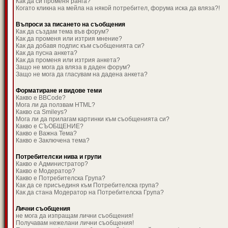
Как да си променя ранга?
Когато кликна на мейла на някой потребител, форума иска да вляза?!
Въпроси за писането на съобщения
Как да създам тема във форум?
Как да променя или изтрия мнение?
Как да добавя подпис към съобщенията си?
Как да пусна анкета?
Как да променя или изтрия анкета?
Защо не мога да вляза в даден форум?
Защо не мога да гласувам на дадена анкета?
Форматиране и видове теми
Какво е BBCode?
Мога ли да ползвам HTML?
Какво са Smileys?
Мога ли да прилагам картинки към съобщенията си?
Какво е СЪОБЩЕНИЕ?
Какво е Важна Тема?
Какво е Заключена тема?
Потребителски нива и групи
Какво е Администратор?
Какво е Модератор?
Какво е Потребителска Група?
Как да се присъединя към Потребителска група?
Как да стана Модератор на Потребителска Група?
Лични съобщения
не мога да изпращам лични съобщения!
Получавам нежелани лични съобщения!