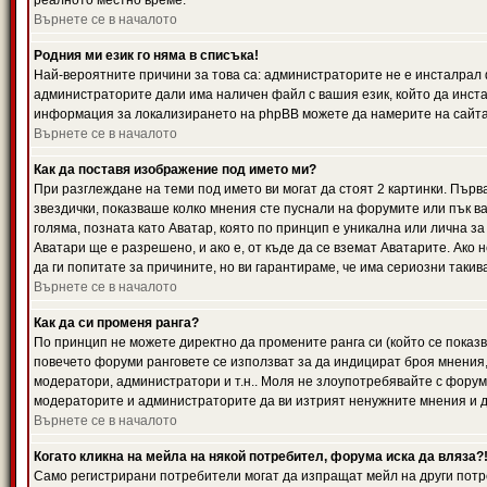
реалното местно време.
Върнете се в началото
Родния ми език го няма в списъка!
Най-вероятните причини за това са: администраторите не е инсталрал 
администраторите дали има наличен файл с вашия език, който да инста
информация за локализирането на phpBB можете да намерите на сайта 
Върнете се в началото
Как да поставя изображение под името ми?
При разглеждане на теми под името ви могат да стоят 2 картинки. Първ
звездички, показваше колко мнения сте пуснали на форумите или пък ва
голяма, позната като Аватар, която по принцип е уникална или лична 
Аватари ще е разрешено, и ако е, от къде да се вземат Аватарите. Ако
да ги попитате за причините, но ви гарантираме, че има сериозни такив
Върнете се в началото
Как да си променя ранга?
По принцип не можете директно да промените ранга си (който се показва
повечето форуми ранговете се използват за да индицират броя мнения,
модератори, администратори и т.н.. Моля не злоупотребявайте с форуми
модераторите и администраторите да ви изтрият ненужните мнения и да 
Върнете се в началото
Когато кликна на мейла на някой потребител, форума иска да вляза?
Само регистрирани потребители могат да изпращат мейл на други потр