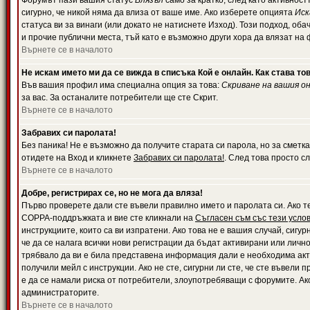
Форумът пази вашия статус
Влязъл
само за кратко, след като активност
сигурно, че никой няма да влиза от ваше име. Ако изберете опцията
Иск
статуса ви за винаги (или докато не натиснете Изход). Този подход, оба
и прочие публични места, тъй като е възможно други хора да влязат на
Върнете се в началото
Не искам името ми да се вижда в списъка Кой е онлайн. Как става то
Във вашия профил има специална опция за това:
Скриване на вашия о
за вас. За останалите потребители ще сте Скрит.
Върнете се в началото
Забравих си паролата!
Без паника! Не е възможно да получите старата си парола, но за сметка
отидете на Вход и кликнете
Забравих си паролата!
. След това просто с
Върнете се в началото
Добре, регистрирах се, но не мога да вляза!
Първо проверете дали сте въвели правилно името и паролата си. Ако те
COPPA-поддръжката и вие сте кликнали на
Съгласен съм със тези усло
инструкциите, които са ви изпратени. Ако това не е вашия случай, сигу
че да се налага всички нови регистрации да бъдат активирани или личн
трябвало да ви е била представена информация дали е необходима акти
получили мейл с инструкции. Ако не сте, сигурни ли сте, че сте въвели
е да се намали риска от потребители, злоупотребяващи с форумите. Ако
администраторите.
Върнете се в началото