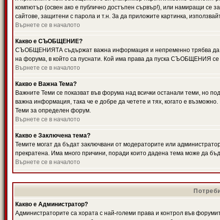
компютър (освен ако е публично достъпен сървър!), или намиращи се з
сайтове, защитени с парола и т.н. За да приложите картинка, използвай
Върнете се в началото
Какво е СЪОБЩЕНИЕ?
СЪОБЩЕНИЯТА съдържат важна информация и непременно трябва да ги
на форума, в който са пуснати. Кой има права да пуска СЪОБЩЕНИЯ се
Върнете се в началото
Какво е Важна Тема?
Важните Теми се показват във форума над всички останали теми, но 
важна информация, така че е добре да четете и тях, когато е възмож
Теми за определен форум.
Върнете се в началото
Какво е Заключена тема?
Темите могат да бъдат заключвани от модераторите или администратори
прекратена. Има много причини, поради които дадена тема може да бъ
Върнете се в началото
Потреби
Какво е Администратор?
Администраторите са хората с най-големи права и контрол във форумит