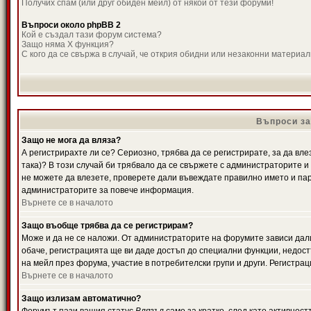
Получих спам (или друг обиден мейл) от някой от тези форуми!
Въпроси около phpBB 2
Кой е създал тази форум система?
Защо няма X функция?
С кого да се свържа в случай, че открия обидни или незаконни материа
Въпроси за
Защо не мога да вляза?
А регистрирахте ли се? Сериозно, трябва да се регистрирате, за да вле
така)? В този случай би трябвало да се свържете с администраторите и д
не можете да влезете, проверете дали въвеждате правилно името и паро
администраторите за повече информация.
Върнете се в началото
Защо въобще трябва да се регистрирам?
Може и да не се наложи. От администраторите на форумите зависи дали
обаче, регистрацията ще ви даде достъп до специални функции, недост
на мейл през форума, участие в потребителски групи и други. Регистра
Върнете се в началото
Защо излизам автоматично?