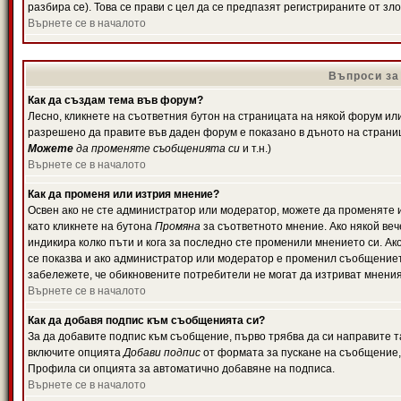
разбира се). Това се прави с цел да се предпазят регистрираните от з
Върнете се в началото
Въпроси за
Как да създам тема във форум?
Лесно, кликнете на съответния бутон на страницата на някой форум или 
разрешено да правите във даден форум е показано в дъното на страни
Можете
да променяте съобщенията си
и т.н.)
Върнете се в началото
Как да променя или изтрия мнение?
Освен ако не сте администратор или модератор, можете да променяте 
като кликнете на бутона
Промяна
за съответното мнение. Ако някой вече
индикира колко пъти и кога за последно сте променили мнението си. Ако 
се показва и ако администратор или модератор е променил съобщениет
забележете, че обикновените потребители не могат да изтриват мненият
Върнете се в началото
Как да добавя подпис към съобщенията си?
За да добавите подпис към съобщение, първо трябва да си направите т
включите опцията
Добави подпис
от формата за пускане на съобщение, 
Профила си опцията за автоматично добавяне на подписа.
Върнете се в началото