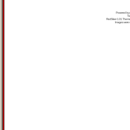
Powered by
Tr
RedSilver 1.01 Them
Images were