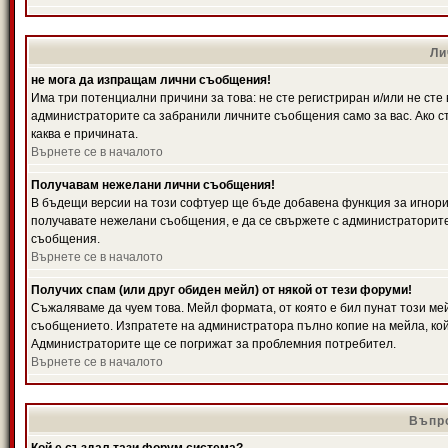
Ли
не мога да изпращам лични съобщения!
Има три потенциални причини за това: не сте регистриран и/или не ст
администраторите са забранили личните съобщения само за вас. Ако ст
каква е причината.
Върнете се в началото
Получавам нежелани лични съобщения!
В бъдещи версии на този софтуер ще бъде добавена функция за игнорира
получавате нежелани съобщения, е да се свържете с администраторите
съобщения.
Върнете се в началото
Получих спам (или друг обиден мейл) от някой от тези форуми!
Съжаляваме да чуем това. Мейл формата, от която е бил пунат този ме
съобщението. Изпратете на администратора пълно копие на мейла, кой
Администраторите ще се погрижат за проблемния потребител.
Върнете се в началото
Въпро