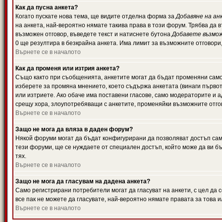
Как да пусна анкета?
Когато пускате нова тема, ще видите отделна форма за
Добавяне на ан
на анкета, най-вероятно нямате такива права в този форум. Трябва да 
възможен отговор, въведете текст и натиснете бутона
Добавете възмо
0 ще резултира в безкрайна анкета. Има лимит за възможните отговори
Върнете се в началото
Как да променя или изтрия анкета?
Също както при съобщенията, анкетите могат да бъдат променяни само 
изберете за промяна мнението, което съдържа анкетата (винаги първото
или изтриете. Ако обаче има поставени гласове, само модераторите и 
срещу хора, злоупотребяващи с анкетите, променяйки възможните отгов
Върнете се в началото
Защо не мога да вляза в даден форум?
Някой форуми могат да бъдат конфигурирани да позволяват достъп само 
тези форуми, ще се нуждаете от специален достъп, който може да ви 
тях.
Върнете се в началото
Защо не мога да гласувам на дадена анкета?
Само регистрирани потребители могат да гласуват на анкети, с цел да 
все пак не можете да гласувате, най-вероятно нямате правата за това и
Върнете се в началото