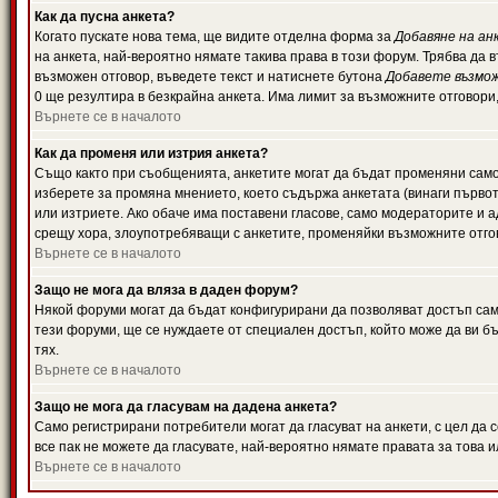
Как да пусна анкета?
Когато пускате нова тема, ще видите отделна форма за
Добавяне на ан
на анкета, най-вероятно нямате такива права в този форум. Трябва да 
възможен отговор, въведете текст и натиснете бутона
Добавете възмо
0 ще резултира в безкрайна анкета. Има лимит за възможните отговори
Върнете се в началото
Как да променя или изтрия анкета?
Също както при съобщенията, анкетите могат да бъдат променяни само 
изберете за промяна мнението, което съдържа анкетата (винаги първото
или изтриете. Ако обаче има поставени гласове, само модераторите и 
срещу хора, злоупотребяващи с анкетите, променяйки възможните отгов
Върнете се в началото
Защо не мога да вляза в даден форум?
Някой форуми могат да бъдат конфигурирани да позволяват достъп само 
тези форуми, ще се нуждаете от специален достъп, който може да ви 
тях.
Върнете се в началото
Защо не мога да гласувам на дадена анкета?
Само регистрирани потребители могат да гласуват на анкети, с цел да 
все пак не можете да гласувате, най-вероятно нямате правата за това и
Върнете се в началото