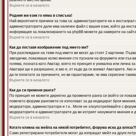
реалното местно време.
Върнете се в началото
Родния ми език го няма в списъка!
Най-вероятните причини за това са: администраторите не е инсталрал 
администраторите дали има наличен файл с вашия език, който да инста
информация за локализирането на phpBB можете да намерите на сайта 
Върнете се в началото
Как да поставя изображение под името ми?
При разглеждане на теми под името ви могат да стоят 2 картинки. Първ
звездички, показваше колко мнения сте пуснали на форумите или пък ва
голяма, позната като Аватар, която по принцип е уникална или лична 
Аватари ще е разрешено, и ако е, от къде да се вземат Аватарите. Ако
да ги попитате за причините, но ви гарантираме, че има сериозни такив
Върнете се в началото
Как да си променя ранга?
По принцип не можете директно да промените ранга си (който се показва
повечето форуми ранговете се използват за да индицират броя мнения,
модератори, администратори и т.н.. Моля не злоупотребявайте с форуми
модераторите и администраторите да ви изтрият ненужните мнения и да 
Върнете се в началото
Когато кликна на мейла на някой потребител, форума иска да вляза?
Само регистрирани потребители могат да изпращат мейл на други потр