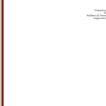
Powered by
Tr
RedSilver 1.01 Them
Images were