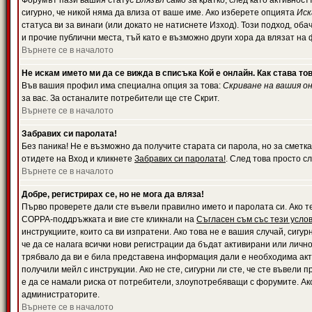
Форумът пази вашия статус
Влязъл
само за кратко, след като активност
сигурно, че никой няма да влиза от ваше име. Ако изберете опцията
Иск
статуса ви за винаги (или докато не натиснете Изход). Този подход, оба
и прочие публични места, тъй като е възможно други хора да влязат на
Върнете се в началото
Не искам името ми да се вижда в списъка Кой е онлайн. Как става то
Във вашия профил има специална опция за това:
Скриване на вашия о
за вас. За останалите потребители ще сте Скрит.
Върнете се в началото
Забравих си паролата!
Без паника! Не е възможно да получите старата си парола, но за сметка
отидете на Вход и кликнете
Забравих си паролата!
. След това просто с
Върнете се в началото
Добре, регистрирах се, но не мога да вляза!
Първо проверете дали сте въвели правилно името и паролата си. Ако те
COPPA-поддръжката и вие сте кликнали на
Съгласен съм със тези усло
инструкциите, които са ви изпратени. Ако това не е вашия случай, сигу
че да се налага всички нови регистрации да бъдат активирани или личн
трябвало да ви е била представена информация дали е необходима акти
получили мейл с инструкции. Ако не сте, сигурни ли сте, че сте въвели
е да се намали риска от потребители, злоупотребяващи с форумите. Ако
администраторите.
Върнете се в началото