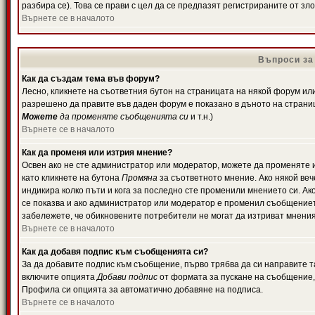
разбира се). Това се прави с цел да се предпазят регистрираните от з
Върнете се в началото
Въпроси за
Как да създам тема във форум?
Лесно, кликнете на съответния бутон на страницата на някой форум или 
разрешено да правите във даден форум е показано в дъното на страни
Можете
да променяте съобщенията си
и т.н.)
Върнете се в началото
Как да променя или изтрия мнение?
Освен ако не сте администратор или модератор, можете да променяте 
като кликнете на бутона
Промяна
за съответното мнение. Ако някой вече
индикира колко пъти и кога за последно сте променили мнението си. Ако 
се показва и ако администратор или модератор е променил съобщениет
забележете, че обикновените потребители не могат да изтриват мненият
Върнете се в началото
Как да добавя подпис към съобщенията си?
За да добавите подпис към съобщение, първо трябва да си направите т
включите опцията
Добави подпис
от формата за пускане на съобщение, 
Профила си опцията за автоматично добавяне на подписа.
Върнете се в началото