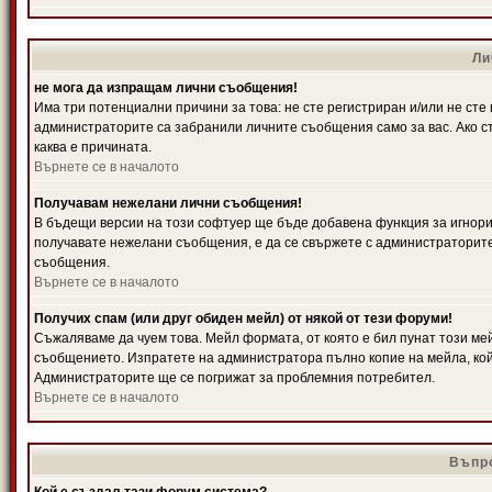
Ли
не мога да изпращам лични съобщения!
Има три потенциални причини за това: не сте регистриран и/или не ст
администраторите са забранили личните съобщения само за вас. Ако ст
каква е причината.
Върнете се в началото
Получавам нежелани лични съобщения!
В бъдещи версии на този софтуер ще бъде добавена функция за игнорира
получавате нежелани съобщения, е да се свържете с администраторите
съобщения.
Върнете се в началото
Получих спам (или друг обиден мейл) от някой от тези форуми!
Съжаляваме да чуем това. Мейл формата, от която е бил пунат този ме
съобщението. Изпратете на администратора пълно копие на мейла, кой
Администраторите ще се погрижат за проблемния потребител.
Върнете се в началото
Въпро