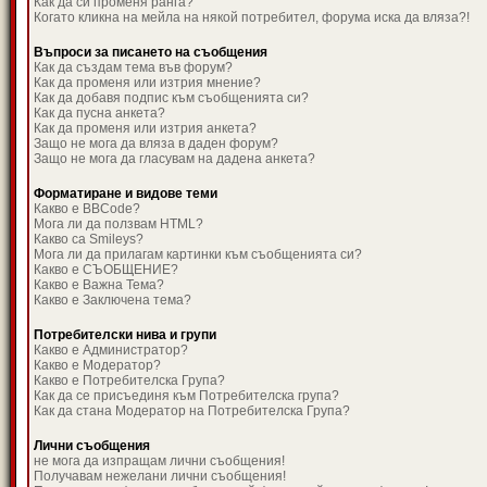
Как да си променя ранга?
Когато кликна на мейла на някой потребител, форума иска да вляза?!
Въпроси за писането на съобщения
Как да създам тема във форум?
Как да променя или изтрия мнение?
Как да добавя подпис към съобщенията си?
Как да пусна анкета?
Как да променя или изтрия анкета?
Защо не мога да вляза в даден форум?
Защо не мога да гласувам на дадена анкета?
Форматиране и видове теми
Какво е BBCode?
Мога ли да ползвам HTML?
Какво са Smileys?
Мога ли да прилагам картинки към съобщенията си?
Какво е СЪОБЩЕНИЕ?
Какво е Важна Тема?
Какво е Заключена тема?
Потребителски нива и групи
Какво е Администратор?
Какво е Модератор?
Какво е Потребителска Група?
Как да се присъединя към Потребителска група?
Как да стана Модератор на Потребителска Група?
Лични съобщения
не мога да изпращам лични съобщения!
Получавам нежелани лични съобщения!