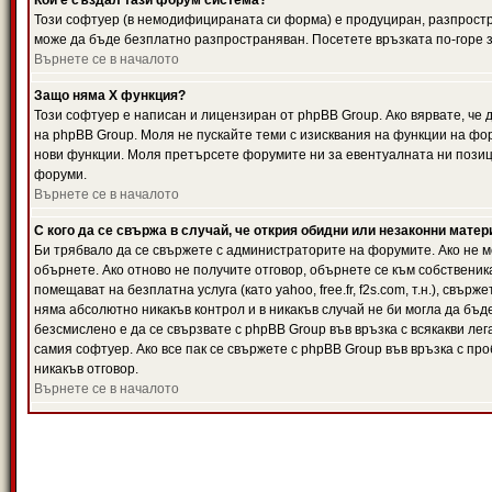
Кой е създал тази форум система?
Този софтуер (в немодифицираната си форма) е продуциран, разпрост
може да бъде безплатно разпространяван. Посетете връзката по-горе з
Върнете се в началото
Защо няма X функция?
Този софтуер е написан и лицензиран от phpBB Group. Ако вярвате, че
на phpBB Group. Моля не пускайте теми с изисквания на функции на фор
нови функции. Моля претърсете форумите ни за евентуалната ни позиц
форуми.
Върнете се в началото
С кого да се свържа в случай, че открия обидни или незаконни мате
Би трябвало да се свържете с администраторите на форумите. Ако не мо
обърнете. Ако отново не получите отговор, обърнете се към собственика
помещават на безплатна услуга (като yahoo, free.fr, f2s.com, т.н.), свъ
няма абсолютно никакъв контрол и в никакъв случай не би могла да бъд
безсмислено е да се свързвате с phpBB Group във връзка с всякакви лег
самия софтуер. Ако все пак се свържете с phpBB Group във връзка с пр
никакъв отговор.
Върнете се в началото