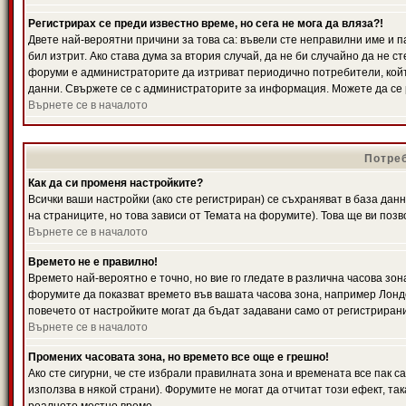
Регистрирах се преди известно време, но сега не мога да вляза?!
Двете най-вероятни причини за това са: въвели сте неправилни име и п
бил изтрит. Ако става дума за втория случай, да не би случайно да не
форуми е администраторите да изтриват периодично потребители, койт
данни. Свържете се с администраторите за информация. Можете да се р
Върнете се в началото
Потреб
Как да си променя настройките?
Всички ваши настройки (ако сте регистриран) се съхраняват в база данн
на страниците, но това зависи от Темата на форумите). Това ще ви поз
Върнете се в началото
Времето не е правилно!
Времето най-вероятно е точно, но вие го гледате в различна часова зон
форумите да показват времето във вашата часова зона, например Лондо
повечето от настройките могат да бъдат задавани само от регистрирани 
Върнете се в началото
Промених часовата зона, но времето все още е грешно!
Ако сте сигурни, че сте избрали правилната зона и времената все пак с
използва в някой страни). Форумите не могат да отчитат този ефект, та