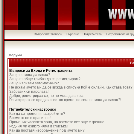
Въпроси/Отговори
Търсене
Потребители
Потребителски гр
Форуми
В
Въпроси за Входа и Регистрацията
Защо не мога да вляза?
Защо въобще трябва да се регистрирам?
Защо излизам автоматично?
Не искам името ми да се вижда в списъка Кой е онлайн. Как става това?
Забравих си паролата!
Добре, регистрирах се, но не мога да вляза!
Регистрирах се преди известно време, но сега не мога да вляза?!
Потребителски настройки
Как да си променя настройките?
Времето не е правилно!
Промених часовата зона, но времето все още е грешно!
Родния ми език го няма в списъка!
Как да поставя изображение под името ми?