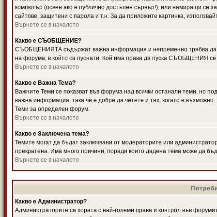
компютър (освен ако е публично достъпен сървър!), или намиращи се з
сайтове, защитени с парола и т.н. За да приложите картинка, използвай
Върнете се в началото
Какво е СЪОБЩЕНИЕ?
СЪОБЩЕНИЯТА съдържат важна информация и непременно трябва да ги
на форума, в който са пуснати. Кой има права да пуска СЪОБЩЕНИЯ се
Върнете се в началото
Какво е Важна Тема?
Важните Теми се показват във форума над всички останали теми, но 
важна информация, така че е добре да четете и тях, когато е възмож
Теми за определен форум.
Върнете се в началото
Какво е Заключена тема?
Темите могат да бъдат заключвани от модераторите или администратори
прекратена. Има много причини, поради които дадена тема може да бъ
Върнете се в началото
Потреби
Какво е Администратор?
Администраторите са хората с най-големи права и контрол във форумит