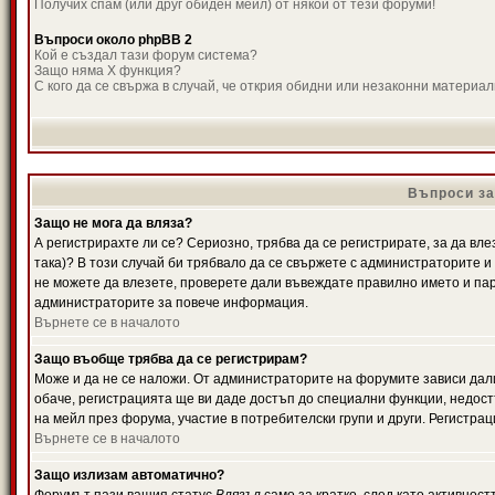
Получих спам (или друг обиден мейл) от някой от тези форуми!
Въпроси около phpBB 2
Кой е създал тази форум система?
Защо няма X функция?
С кого да се свържа в случай, че открия обидни или незаконни материа
Въпроси за
Защо не мога да вляза?
А регистрирахте ли се? Сериозно, трябва да се регистрирате, за да вле
така)? В този случай би трябвало да се свържете с администраторите и д
не можете да влезете, проверете дали въвеждате правилно името и паро
администраторите за повече информация.
Върнете се в началото
Защо въобще трябва да се регистрирам?
Може и да не се наложи. От администраторите на форумите зависи дали
обаче, регистрацията ще ви даде достъп до специални функции, недост
на мейл през форума, участие в потребителски групи и други. Регистра
Върнете се в началото
Защо излизам автоматично?