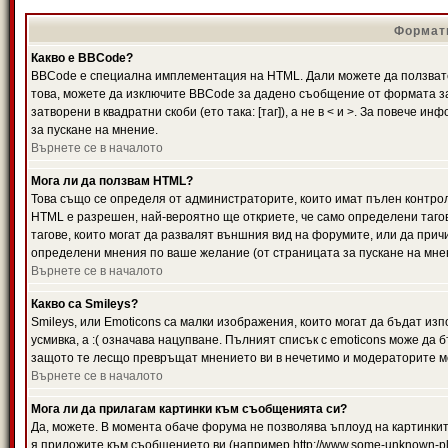
Формати
Какво е BBCode?
BBCode е специална имплементация на HTML. Дали можете да ползвате
това, можете да изключите BBCode за дадено съобщение от формата за
затворени в квадратни скоби (ето така: [таг]), а не в < и >. За повече
за пускане на мнение.
Върнете се в началото
Мога ли да ползвам HTML?
Това също се определя от администраторите, които имат пълен контро
HTML е разрешен, най-вероятно ще откриете, че само определени тагов
тагове, които могат да развалят външния вид на форумите, или да прич
определени мнения по ваше желание (от страницата за пускане на мне
Върнете се в началото
Какво са Smileys?
Smileys, или Emoticons са малки изображения, които могат да бъдат изп
усмивка, а :( означава нацупване. Пълният списък с emoticons може да б
защото те лесщо превръщат мнението ви в нечетимо и модераторите мо
Върнете се в началото
Мога ли да прилагам картинки към съобщенията си?
Да, можете. В момента обаче форума не позволява ъплоуд на картинките
я приложите към съобщението ви (например http://www.some-unknown-pla