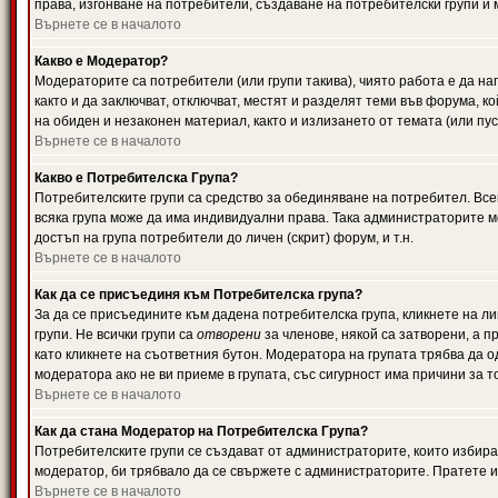
права, изгонване на потребители, създаване на потребителски групи и м
Върнете се в началото
Какво е Модератор?
Модераторите са потребители (или групи такива), чиято работа е да н
както и да заключват, отключват, местят и разделят теми във форума, к
на обиден и незаконен материал, както и излизането от темата (или пус
Върнете се в началото
Какво е Потребителска Група?
Потребителските групи са средство за обединяване на потребител. Всек
всяка група може да има индивидуални права. Така администраторите м
достъп на група потребители до личен (скрит) форум, и т.н.
Върнете се в началото
Как да се присъединя към Потребителска група?
За да се присъедините към дадена потребителска група, кликнете на л
групи. Не всички групи са
отворени
за членове, някой са затворени, а п
като кликнете на съответния бутон. Модератора на групата трябва да о
модератора ако не ви приеме в групата, със сигурност има причини за т
Върнете се в началото
Как да стана Модератор на Потребителска Група?
Потребителските групи се създават от администраторите, които избират
модератор, би трябвало да се свържете с администраторите. Пратете
Върнете се в началото