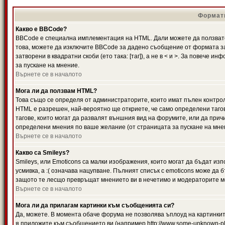
Формати
Какво е BBCode?
BBCode е специална имплементация на HTML. Дали можете да ползвате
това, можете да изключите BBCode за дадено съобщение от формата за
затворени в квадратни скоби (ето така: [таг]), а не в < и >. За повече
за пускане на мнение.
Върнете се в началото
Мога ли да ползвам HTML?
Това също се определя от администраторите, които имат пълен контро
HTML е разрешен, най-вероятно ще откриете, че само определени тагов
тагове, които могат да развалят външния вид на форумите, или да прич
определени мнения по ваше желание (от страницата за пускане на мне
Върнете се в началото
Какво са Smileys?
Smileys, или Emoticons са малки изображения, които могат да бъдат изп
усмивка, а :( означава нацупване. Пълният списък с emoticons може да б
защото те лесщо превръщат мнението ви в нечетимо и модераторите мо
Върнете се в началото
Мога ли да прилагам картинки към съобщенията си?
Да, можете. В момента обаче форума не позволява ъплоуд на картинките
я приложите към съобщението ви (например http://www.some-unknown-pla