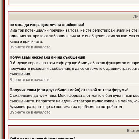
Ли
не мога да изпращам лични съобщения!
Има три потенциални причини за това: не сте регистриран и/или не ст
администраторите са забранили личните съобщения само за вас. Ако ст
каква е причината.
Върнете се в началото
Получавам нежелани лични съобщения!
В бъдещи версии на този софтуер ще бъде добавена функция за игнорира
получавате нежелани съобщения, е да се свържете с администраторите
съобщения.
Върнете се в началото
Получих спам (или друг обиден мейл) от някой от тези форуми!
Съжаляваме да чуем това. Мейл формата, от която е бил пунат този ме
съобщението. Изпратете на администратора пълно копие на мейла, кой
Администраторите ще се погрижат за проблемния потребител.
Върнете се в началото
Въпро