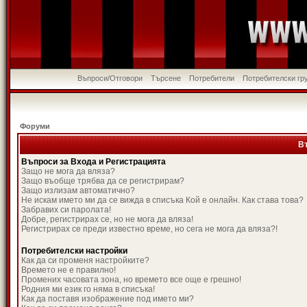
Въпроси/Отговори
Търсене
Потребители
Потребителски гр
Форуми
В
Въпроси за Входа и Регистрацията
Защо не мога да вляза?
Защо въобще трябва да се регистрирам?
Защо излизам автоматично?
Не искам името ми да се вижда в списъка Кой е онлайн. Как става това?
Забравих си паролата!
Добре, регистрирах се, но не мога да вляза!
Регистрирах се преди известно време, но сега не мога да вляза?!
Потребителски настройки
Как да си променя настройките?
Времето не е правилно!
Промених часовата зона, но времето все още е грешно!
Родния ми език го няма в списъка!
Как да поставя изображение под името ми?