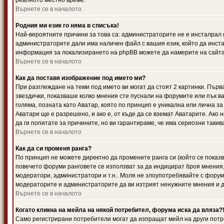
реалното местно време.
Върнете се в началото
Родния ми език го няма в списъка!
Най-вероятните причини за това са: администраторите не е инсталрал 
администраторите дали има наличен файл с вашия език, който да инста
информация за локализирането на phpBB можете да намерите на сайта 
Върнете се в началото
Как да поставя изображение под името ми?
При разглеждане на теми под името ви могат да стоят 2 картинки. Първ
звездички, показваше колко мнения сте пуснали на форумите или пък ва
голяма, позната като Аватар, която по принцип е уникална или лична 
Аватари ще е разрешено, и ако е, от къде да се вземат Аватарите. Ако
да ги попитате за причините, но ви гарантираме, че има сериозни такив
Върнете се в началото
Как да си променя ранга?
По принцип не можете директно да промените ранга си (който се показва
повечето форуми ранговете се използват за да индицират броя мнения,
модератори, администратори и т.н.. Моля не злоупотребявайте с форуми
модераторите и администраторите да ви изтрият ненужните мнения и да 
Върнете се в началото
Когато кликна на мейла на някой потребител, форума иска да вляза?
Само регистрирани потребители могат да изпращат мейл на други потр