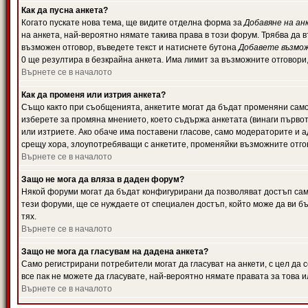
Как да пусна анкета?
Когато пускате нова тема, ще видите отделна форма за
Добавяне на ан
на анкета, най-вероятно нямате такива права в този форум. Трябва да 
възможен отговор, въведете текст и натиснете бутона
Добавете възмо
0 ще резултира в безкрайна анкета. Има лимит за възможните отговори
Върнете се в началото
Как да променя или изтрия анкета?
Също както при съобщенията, анкетите могат да бъдат променяни само 
изберете за промяна мнението, което съдържа анкетата (винаги първото
или изтриете. Ако обаче има поставени гласове, само модераторите и 
срещу хора, злоупотребяващи с анкетите, променяйки възможните отгов
Върнете се в началото
Защо не мога да вляза в даден форум?
Някой форуми могат да бъдат конфигурирани да позволяват достъп само 
тези форуми, ще се нуждаете от специален достъп, който може да ви 
тях.
Върнете се в началото
Защо не мога да гласувам на дадена анкета?
Само регистрирани потребители могат да гласуват на анкети, с цел да 
все пак не можете да гласувате, най-вероятно нямате правата за това и
Върнете се в началото