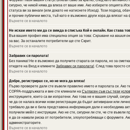
Форумът пази вашия статус
Влязъл
само за кратко, след като активност
сигурно, че никой няма да влиза от ваше име. Ако изберете опцията
Иск
статуса ви за винаги (или докато не натиснете Изход). Този подход, оба
и прочие публични места, тъй като е възможно други хора да влязат на
Върнете се в началото
Не искам името ми да се вижда в списъка Кой е онлайн. Как става то
Във вашия профил има специална опция за това:
Скриване на вашия о
за вас. За останалите потребители ще сте Скрит.
Върнете се в началото
Забравих си паролата!
Без паника! Не е възможно да получите старата си парола, но за сметка
отидете на Вход и кликнете
Забравих си паролата!
. След това просто с
Върнете се в началото
Добре, регистрирах се, но не мога да вляза!
Първо проверете дали сте въвели правилно името и паролата си. Ако те
COPPA-поддръжката и вие сте кликнали на
Съгласен съм със тези усло
инструкциите, които са ви изпратени. Ако това не е вашия случай, сигу
че да се налага всички нови регистрации да бъдат активирани или личн
трябвало да ви е била представена информация дали е необходима акти
получили мейл с инструкции. Ако не сте, сигурни ли сте, че сте въвели
е да се намали риска от потребители, злоупотребяващи с форумите. Ако
администраторите.
Върнете се в началото