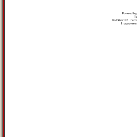
Powered by
Tr
RedSilver 1.01 Them
Images were