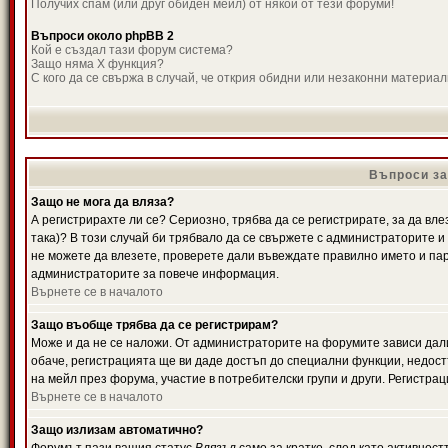
Получих спам (или друг обиден мейл) от някой от тези форуми!
Въпроси около phpBB 2
Кой е създал тази форум система?
Защо няма X функция?
С кого да се свържа в случай, че открия обидни или незаконни материа
Въпроси за
Защо не мога да вляза?
А регистрирахте ли се? Сериозно, трябва да се регистрирате, за да вле
така)? В този случай би трябвало да се свържете с администраторите и д
не можете да влезете, проверете дали въвеждате правилно името и паро
администраторите за повече информация.
Върнете се в началото
Защо въобще трябва да се регистрирам?
Може и да не се наложи. От администраторите на форумите зависи дали
обаче, регистрацията ще ви даде достъп до специални функции, недост
на мейл през форума, участие в потребителски групи и други. Регистра
Върнете се в началото
Защо излизам автоматично?