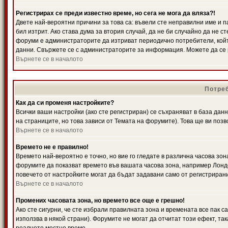
Регистрирах се преди известно време, но сега не мога да вляза?!
Двете най-вероятни причини за това са: въвели сте неправилни име и п
бил изтрит. Ако става дума за втория случай, да не би случайно да не
форуми е администраторите да изтриват периодично потребители, койт
данни. Свържете се с администраторите за информация. Можете да се р
Върнете се в началото
Потреб
Как да си променя настройките?
Всички ваши настройки (ако сте регистриран) се съхраняват в база данн
на страниците, но това зависи от Темата на форумите). Това ще ви поз
Върнете се в началото
Времето не е правилно!
Времето най-вероятно е точно, но вие го гледате в различна часова зон
форумите да показват времето във вашата часова зона, например Лондо
повечето от настройките могат да бъдат задавани само от регистрирани 
Върнете се в началото
Промених часовата зона, но времето все още е грешно!
Ако сте сигурни, че сте избрали правилната зона и времената все пак с
използва в някой страни). Форумите не могат да отчитат този ефект, та