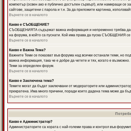
компютър (освен ако е публично достъпен сървър!), или намиращи се з
сайтове, защитени с парола и т.н. За да приложите картинка, използвай
Върнете се в началото
Какво е СЪОБЩЕНИЕ?
СЪОБЩЕНИЯТА съдържат важна информация и непременно трябва да ги
на форума, в който са пуснати. Кой има права да пуска СЪОБЩЕНИЯ се
Върнете се в началото
Какво е Важна Тема?
Важните Теми се показват във форума над всички останали теми, но 
важна информация, така че е добре да четете и тях, когато е възмож
Теми за определен форум.
Върнете се в началото
Какво е Заключена тема?
Темите могат да бъдат заключвани от модераторите или администратори
прекратена. Има много причини, поради които дадена тема може да бъ
Върнете се в началото
Потреби
Какво е Администратор?
Администраторите са хората с най-големи права и контрол във форумит