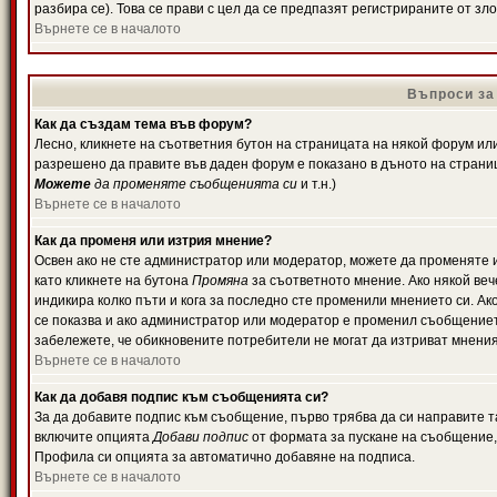
разбира се). Това се прави с цел да се предпазят регистрираните от з
Върнете се в началото
Въпроси за
Как да създам тема във форум?
Лесно, кликнете на съответния бутон на страницата на някой форум или 
разрешено да правите във даден форум е показано в дъното на страни
Можете
да променяте съобщенията си
и т.н.)
Върнете се в началото
Как да променя или изтрия мнение?
Освен ако не сте администратор или модератор, можете да променяте 
като кликнете на бутона
Промяна
за съответното мнение. Ако някой вече
индикира колко пъти и кога за последно сте променили мнението си. Ако 
се показва и ако администратор или модератор е променил съобщениет
забележете, че обикновените потребители не могат да изтриват мненият
Върнете се в началото
Как да добавя подпис към съобщенията си?
За да добавите подпис към съобщение, първо трябва да си направите т
включите опцията
Добави подпис
от формата за пускане на съобщение, 
Профила си опцията за автоматично добавяне на подписа.
Върнете се в началото