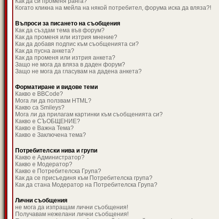
Как да си променя ранга?
Когато кликна на мейла на някой потребител, форума иска да вляза?!
Въпроси за писането на съобщения
Как да създам тема във форум?
Как да променя или изтрия мнение?
Как да добавя подпис към съобщенията си?
Как да пусна анкета?
Как да променя или изтрия анкета?
Защо не мога да вляза в даден форум?
Защо не мога да гласувам на дадена анкета?
Форматиране и видове теми
Какво е BBCode?
Мога ли да ползвам HTML?
Какво са Smileys?
Мога ли да прилагам картинки към съобщенията си?
Какво е СЪОБЩЕНИЕ?
Какво е Важна Тема?
Какво е Заключена тема?
Потребителски нива и групи
Какво е Администратор?
Какво е Модератор?
Какво е Потребителска Група?
Как да се присъединя към Потребителска група?
Как да стана Модератор на Потребителска Група?
Лични съобщения
не мога да изпращам лични съобщения!
Получавам нежелани лични съобщения!