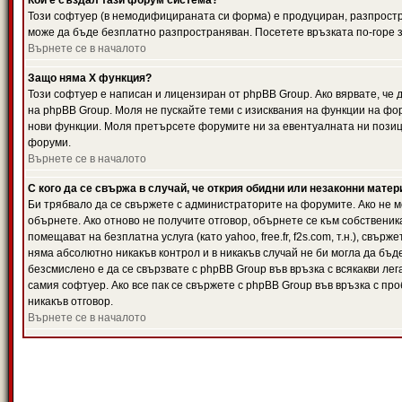
Кой е създал тази форум система?
Този софтуер (в немодифицираната си форма) е продуциран, разпрост
може да бъде безплатно разпространяван. Посетете връзката по-горе з
Върнете се в началото
Защо няма X функция?
Този софтуер е написан и лицензиран от phpBB Group. Ако вярвате, че
на phpBB Group. Моля не пускайте теми с изисквания на функции на фор
нови функции. Моля претърсете форумите ни за евентуалната ни позиц
форуми.
Върнете се в началото
С кого да се свържа в случай, че открия обидни или незаконни мате
Би трябвало да се свържете с администраторите на форумите. Ако не мо
обърнете. Ако отново не получите отговор, обърнете се към собственика
помещават на безплатна услуга (като yahoo, free.fr, f2s.com, т.н.), свъ
няма абсолютно никакъв контрол и в никакъв случай не би могла да бъд
безсмислено е да се свързвате с phpBB Group във връзка с всякакви лег
самия софтуер. Ако все пак се свържете с phpBB Group във връзка с пр
никакъв отговор.
Върнете се в началото