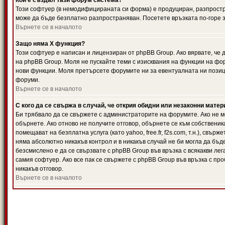
Кой е създал тази форум система?
Този софтуер (в немодифицираната си форма) е продуциран, разпрост
може да бъде безплатно разпространяван. Посетете връзката по-горе з
Върнете се в началото
Защо няма X функция?
Този софтуер е написан и лицензиран от phpBB Group. Ако вярвате, че
на phpBB Group. Моля не пускайте теми с изисквания на функции на фор
нови функции. Моля претърсете форумите ни за евентуалната ни позиц
форуми.
Върнете се в началото
С кого да се свържа в случай, че открия обидни или незаконни мате
Би трябвало да се свържете с администраторите на форумите. Ако не мо
обърнете. Ако отново не получите отговор, обърнете се към собственика
помещават на безплатна услуга (като yahoo, free.fr, f2s.com, т.н.), свъ
няма абсолютно никакъв контрол и в никакъв случай не би могла да бъд
безсмислено е да се свързвате с phpBB Group във връзка с всякакви лег
самия софтуер. Ако все пак се свържете с phpBB Group във връзка с пр
никакъв отговор.
Върнете се в началото