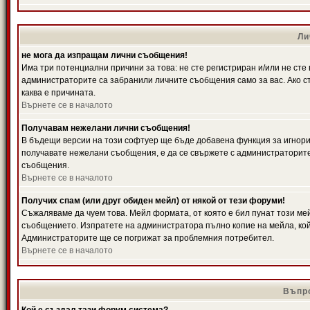
Ли
не мога да изпращам лични съобщения!
Има три потенциални причини за това: не сте регистриран и/или не ст
администраторите са забранили личните съобщения само за вас. Ако ст
каква е причината.
Върнете се в началото
Получавам нежелани лични съобщения!
В бъдещи версии на този софтуер ще бъде добавена функция за игнорира
получавате нежелани съобщения, е да се свържете с администраторите
съобщения.
Върнете се в началото
Получих спам (или друг обиден мейл) от някой от тези форуми!
Съжаляваме да чуем това. Мейл формата, от която е бил пунат този ме
съобщението. Изпратете на администратора пълно копие на мейла, кой
Администраторите ще се погрижат за проблемния потребител.
Върнете се в началото
Въпро