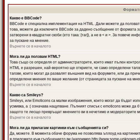
Формати
Какво е BBCode?
BBCode е специална имплементация на HTML. Дали можете да ползвате
това, можете да изключите BBCode за дадено съобщение от формата за
затворени в квадратни скоби (ето така: [таг]), а не в < и >. За повече
за пускане на мнение.
Върнете се в началото
Мога ли да ползвам HTML?
Това също се определя от администраторите, които имат пълен контро
HTML е разрешен, най-вероятно ще откриете, че само определени тагов
тагове, които могат да развалят външния вид на форумите, или да прич
определени мнения по ваше желание (от страницата за пускане на мне
Върнете се в началото
Какво са Smileys?
Smileys, или Emoticons са малки изображения, които могат да бъдат изп
усмивка, а :( означава нацупване. Пълният списък с emoticons може да б
защото те лесщо превръщат мнението ви в нечетимо и модераторите мо
Върнете се в началото
Мога ли да прилагам картинки към съобщенията си?
Да, можете. В момента обаче форума не позволява ъплоуд на картинките
я приложите към съобщението ви (например http://www.some-unknown-pla