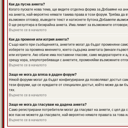
Как да пусна анкета?
Когато пускате нова тема, ще видите отделна форма за
Добавяне на ан
на анкета, най-вероятно нямате такива права в този форум. Трябва да 
възможен отговор, въведете текст и натиснете бутона
Добавете възмо
0 ще резултира в безкрайна анкета. Има лимит за възможните отговори
Върнете се в началото
Как да променя или изтрия анкета?
Също както при съобщенията, анкетите могат да бъдат променяни само 
изберете за промяна мнението, което съдържа анкетата (винаги първото
или изтриете. Ако обаче има поставени гласове, само модераторите и 
срещу хора, злоупотребяващи с анкетите, променяйки възможните отгов
Върнете се в началото
Защо не мога да вляза в даден форум?
Някой форуми могат да бъдат конфигурирани да позволяват достъп само 
тези форуми, ще се нуждаете от специален достъп, който може да ви 
тях.
Върнете се в началото
Защо не мога да гласувам на дадена анкета?
Само регистрирани потребители могат да гласуват на анкети, с цел да 
все пак не можете да гласувате, най-вероятно нямате правата за това и
Върнете се в началото