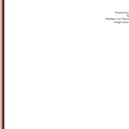
Powered by
Tr
RedSilver 1.01 Them
Images were