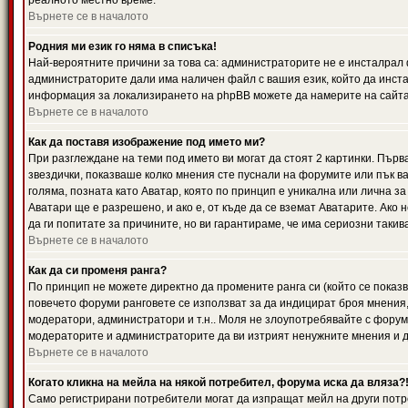
реалното местно време.
Върнете се в началото
Родния ми език го няма в списъка!
Най-вероятните причини за това са: администраторите не е инсталрал 
администраторите дали има наличен файл с вашия език, който да инста
информация за локализирането на phpBB можете да намерите на сайта 
Върнете се в началото
Как да поставя изображение под името ми?
При разглеждане на теми под името ви могат да стоят 2 картинки. Първ
звездички, показваше колко мнения сте пуснали на форумите или пък ва
голяма, позната като Аватар, която по принцип е уникална или лична 
Аватари ще е разрешено, и ако е, от къде да се вземат Аватарите. Ако
да ги попитате за причините, но ви гарантираме, че има сериозни такив
Върнете се в началото
Как да си променя ранга?
По принцип не можете директно да промените ранга си (който се показва
повечето форуми ранговете се използват за да индицират броя мнения,
модератори, администратори и т.н.. Моля не злоупотребявайте с форуми
модераторите и администраторите да ви изтрият ненужните мнения и да 
Върнете се в началото
Когато кликна на мейла на някой потребител, форума иска да вляза?
Само регистрирани потребители могат да изпращат мейл на други потр