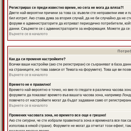
Регистрирах се преди известно време, но сега не мога да вляза?!
Двете най-вероятни причини за това са: въвели сте неправилни име и п
бил изтрит. Ако става дума за втория случай, да не би случайно да не
форуми е администраторите да изтриват периодично потребители, койт
данни. Свържете се с администраторите за информация. Можете да се р
Върнете се в началото
Потреб
Как да си променя настройките?
Всички ваши настройки (ако сте регистриран) се съхраняват в база данн
на страниците, но това зависи от Темата на форумите). Това ще ви поз
Върнете се в началото
Времето не е правилно!
Времето най-вероятно е точно, но вие го гледате в различна часова зон
форумите да показват времето във вашата часова зона, например Лондо
повечето от настройките могат да бъдат задавани само от регистрирани 
Върнете се в началото
Промених часовата зона, но времето все още е грешно!
Ако сте сигурни, че сте избрали правилната зона и времената все пак с
използва в някой страни). Форумите не могат да отчитат този ефект, та