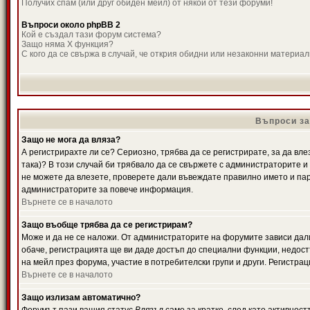
Получих спам (или друг обиден мейл) от някой от тези форуми!
Въпроси около phpBB 2
Кой е създал тази форум система?
Защо няма X функция?
С кого да се свържа в случай, че открия обидни или незаконни материа
Въпроси за
Защо не мога да вляза?
А регистрирахте ли се? Сериозно, трябва да се регистрирате, за да вле
така)? В този случай би трябвало да се свържете с администраторите и д
не можете да влезете, проверете дали въвеждате правилно името и паро
администраторите за повече информация.
Върнете се в началото
Защо въобще трябва да се регистрирам?
Може и да не се наложи. От администраторите на форумите зависи дали
обаче, регистрацията ще ви даде достъп до специални функции, недост
на мейл през форума, участие в потребителски групи и други. Регистра
Върнете се в началото
Защо излизам автоматично?