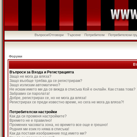
Въпроси/Отговори
Търсене
Потребители
Потребителски гр
Форуми
В
Въпроси за Входа и Регистрацията
Защо не мога да вляза?
Защо въобще трябва да се регистрирам?
Защо излизам автоматично?
Не искам името ми да се вижда в списъка Кой е онлайн. Как става това?
Забравих си паролата!
Добре, регистрирах се, но не мога да вляза!
Регистрирах се преди известно време, но сега не мога да вляза?!
Потребителски настройки
Как да си променя настройките?
Времето не е правилно!
Промених часовата зона, но времето все още е грешно!
Родния ми език го няма в списъка!
Как да поставя изображение под името ми?