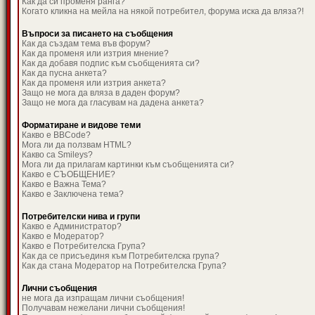
Как да си променя ранга?
Когато кликна на мейла на някой потребител, форума иска да вляза?!
Въпроси за писането на съобщения
Как да създам тема във форум?
Как да променя или изтрия мнение?
Как да добавя подпис към съобщенията си?
Как да пусна анкета?
Как да променя или изтрия анкета?
Защо не мога да вляза в даден форум?
Защо не мога да гласувам на дадена анкета?
Форматиране и видове теми
Какво е BBCode?
Мога ли да ползвам HTML?
Какво са Smileys?
Мога ли да прилагам картинки към съобщенията си?
Какво е СЪОБЩЕНИЕ?
Какво е Важна Тема?
Какво е Заключена тема?
Потребителски нива и групи
Какво е Администратор?
Какво е Модератор?
Какво е Потребителска Група?
Как да се присъединя към Потребителска група?
Как да стана Модератор на Потребителска Група?
Лични съобщения
не мога да изпращам лични съобщения!
Получавам нежелани лични съобщения!