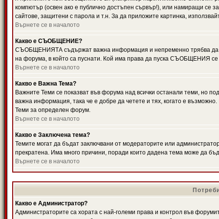
компютър (освен ако е публично достъпен сървър!), или намиращи се з
сайтове, защитени с парола и т.н. За да приложите картинка, използвай
Върнете се в началото
Какво е СЪОБЩЕНИЕ?
СЪОБЩЕНИЯТА съдържат важна информация и непременно трябва да ги
на форума, в който са пуснати. Кой има права да пуска СЪОБЩЕНИЯ се
Върнете се в началото
Какво е Важна Тема?
Важните Теми се показват във форума над всички останали теми, но 
важна информация, така че е добре да четете и тях, когато е възмож
Теми за определен форум.
Върнете се в началото
Какво е Заключена тема?
Темите могат да бъдат заключвани от модераторите или администратори
прекратена. Има много причини, поради които дадена тема може да бъ
Върнете се в началото
Потреби
Какво е Администратор?
Администраторите са хората с най-големи права и контрол във форумит