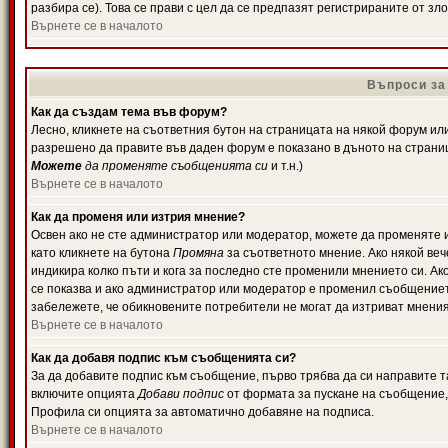
разбира се). Това се прави с цел да се предпазят регистрираните от з
Върнете се в началото
Въпроси за
Как да създам тема във форум?
Лесно, кликнете на съответния бутон на страницата на някой форум или 
разрешено да правите във даден форум е показано в дъното на страни
Можете
да променяте съобщенията си
и т.н.)
Върнете се в началото
Как да променя или изтрия мнение?
Освен ако не сте администратор или модератор, можете да променяте 
като кликнете на бутона
Промяна
за съответното мнение. Ако някой вече
индикира колко пъти и кога за последно сте променили мнението си. Ако 
се показва и ако администратор или модератор е променил съобщениет
забележете, че обикновените потребители не могат да изтриват мненият
Върнете се в началото
Как да добавя подпис към съобщенията си?
За да добавите подпис към съобщение, първо трябва да си направите т
включите опцията
Добави подпис
от формата за пускане на съобщение, 
Профила си опцията за автоматично добавяне на подписа.
Върнете се в началото