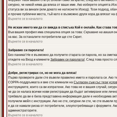
Форумът пази вашия статус
Влязъл
само за кратко, след като активност
сигурно, че никой няма да влиза от ваше име. Ако изберете опцията
Иск
статуса ви за винаги (или докато не натиснете Изход). Този подход, оба
и прочие публични места, тъй като е възможно други хора да влязат на
Върнете се в началото
Не искам името ми да се вижда в списъка Кой е онлайн. Как става то
Във вашия профил има специална опция за това:
Скриване на вашия о
за вас. За останалите потребители ще сте Скрит.
Върнете се в началото
Забравих си паролата!
Без паника! Не е възможно да получите старата си парола, но за сметка
отидете на Вход и кликнете
Забравих си паролата!
. След това просто с
Върнете се в началото
Добре, регистрирах се, но не мога да вляза!
Първо проверете дали сте въвели правилно името и паролата си. Ако те
COPPA-поддръжката и вие сте кликнали на
Съгласен съм със тези усло
инструкциите, които са ви изпратени. Ако това не е вашия случай, сигу
че да се налага всички нови регистрации да бъдат активирани или личн
трябвало да ви е била представена информация дали е необходима акти
получили мейл с инструкции. Ако не сте, сигурни ли сте, че сте въвели
е да се намали риска от потребители, злоупотребяващи с форумите. Ако
администраторите.
Върнете се в началото