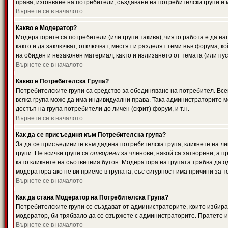
права, изгонване на потребители, създаване на потребителски групи и м
Върнете се в началото
Какво е Модератор?
Модераторите са потребители (или групи такива), чиято работа е да н
както и да заключват, отключват, местят и разделят теми във форума, к
на обиден и незаконен материал, както и излизането от темата (или пус
Върнете се в началото
Какво е Потребителска Група?
Потребителските групи са средство за обединяване на потребител. Всек
всяка група може да има индивидуални права. Така администраторите м
достъп на група потребители до личен (скрит) форум, и т.н.
Върнете се в началото
Как да се присъединя към Потребителска група?
За да се присъедините към дадена потребителска група, кликнете на л
групи. Не всички групи са
отворени
за членове, някой са затворени, а п
като кликнете на съответния бутон. Модератора на групата трябва да о
модератора ако не ви приеме в групата, със сигурност има причини за т
Върнете се в началото
Как да стана Модератор на Потребителска Група?
Потребителските групи се създават от администраторите, които избират
модератор, би трябвало да се свържете с администраторите. Пратете
Върнете се в началото