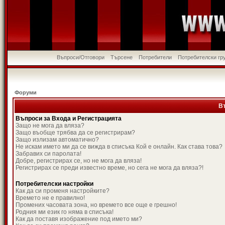
Въпроси/Отговори
Търсене
Потребители
Потребителски гр
Форуми
В
Въпроси за Входа и Регистрацията
Защо не мога да вляза?
Защо въобще трябва да се регистрирам?
Защо излизам автоматично?
Не искам името ми да се вижда в списъка Кой е онлайн. Как става това?
Забравих си паролата!
Добре, регистрирах се, но не мога да вляза!
Регистрирах се преди известно време, но сега не мога да вляза?!
Потребителски настройки
Как да си променя настройките?
Времето не е правилно!
Промених часовата зона, но времето все още е грешно!
Родния ми език го няма в списъка!
Как да поставя изображение под името ми?