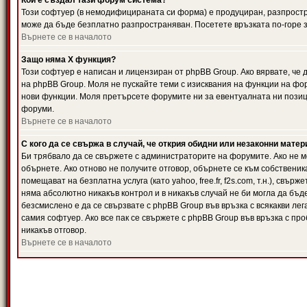
Кой е създал тази форум система?
Този софтуер (в немодифицираната си форма) е продуциран, разпрост
може да бъде безплатно разпространяван. Посетете връзката по-горе з
Върнете се в началото
Защо няма X функция?
Този софтуер е написан и лицензиран от phpBB Group. Ако вярвате, че
на phpBB Group. Моля не пускайте теми с изисквания на функции на фор
нови функции. Моля претърсете форумите ни за евентуалната ни позиц
форуми.
Върнете се в началото
С кого да се свържа в случай, че открия обидни или незаконни мате
Би трябвало да се свържете с администраторите на форумите. Ако не мо
обърнете. Ако отново не получите отговор, обърнете се към собственика
помещават на безплатна услуга (като yahoo, free.fr, f2s.com, т.н.), свъ
няма абсолютно никакъв контрол и в никакъв случай не би могла да бъд
безсмислено е да се свързвате с phpBB Group във връзка с всякакви лег
самия софтуер. Ако все пак се свържете с phpBB Group във връзка с пр
никакъв отговор.
Върнете се в началото