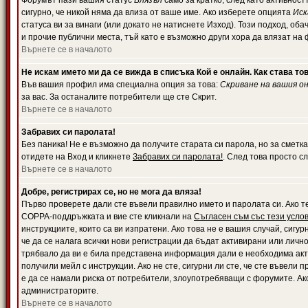
Форумът пази вашия статус
Влязъл
само за кратко, след като активност
сигурно, че никой няма да влиза от ваше име. Ако изберете опцията
Иск
статуса ви за винаги (или докато не натиснете Изход). Този подход, оба
и прочие публични места, тъй като е възможно други хора да влязат на
Върнете се в началото
Не искам името ми да се вижда в списъка Кой е онлайн. Как става то
Във вашия профил има специална опция за това:
Скриване на вашия о
за вас. За останалите потребители ще сте Скрит.
Върнете се в началото
Забравих си паролата!
Без паника! Не е възможно да получите старата си парола, но за сметка
отидете на Вход и кликнете
Забравих си паролата!
. След това просто с
Върнете се в началото
Добре, регистрирах се, но не мога да вляза!
Първо проверете дали сте въвели правилно името и паролата си. Ако те
COPPA-поддръжката и вие сте кликнали на
Съгласен съм със тези усло
инструкциите, които са ви изпратени. Ако това не е вашия случай, сигу
че да се налага всички нови регистрации да бъдат активирани или личн
трябвало да ви е била представена информация дали е необходима акти
получили мейл с инструкции. Ако не сте, сигурни ли сте, че сте въвели
е да се намали риска от потребители, злоупотребяващи с форумите. Ако
администраторите.
Върнете се в началото