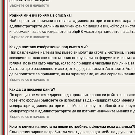
реалното местно време.
Върнете се в началото
Родния ми език го няма в списъка!
Най-вероятните причини за това са: администраторите не е инсталрал 
администраторите дали има наличен файл с вашия език, който да инста
информация за локализирането на phpBB можете да намерите на сайта 
Върнете се в началото
Как да поставя изображение под името ми?
При разглеждане на теми под името ви могат да стоят 2 картинки. Първ
звездички, показваше колко мнения сте пуснали на форумите или пък ва
голяма, позната като Аватар, която по принцип е уникална или лична 
Аватари ще е разрешено, и ако е, от къде да се вземат Аватарите. Ако
да ги попитате за причините, но ви гарантираме, че има сериозни такив
Върнете се в началото
Как да си променя ранга?
По принцип не можете директно да промените ранга си (който се показва
повечето форуми ранговете се използват за да индицират броя мнения,
модератори, администратори и т.н.. Моля не злоупотребявайте с форуми
модераторите и администраторите да ви изтрият ненужните мнения и да 
Върнете се в началото
Когато кликна на мейла на някой потребител, форума иска да вляза?
Само регистрирани потребители могат да изпращат мейл на други потр