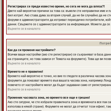
Регистрирах се преди известно време, но сега не мога да вляза?!
Двете най-вероятни причини за това са: въвели сте неправилни име и п
бил изтрит. Ако става дума за втория случай, да не би случайно да не
форуми е администраторите да изтриват периодично потребители, койт
данни. Свържете се с администраторите за информация. Можете да се р
Върнете се в началото
Потреб
Как да си променя настройките?
Всички ваши настройки (ако сте регистриран) се съхраняват в база данн
на страниците, но това зависи от Темата на форумите). Това ще ви поз
Върнете се в началото
Времето не е правилно!
Времето най-вероятно е точно, но вие го гледате в различна часова зон
форумите да показват времето във вашата часова зона, например Лондо
повечето от настройките могат да бъдат задавани само от регистрирани 
Върнете се в началото
Промених часовата зона, но времето все още е грешно!
Ако сте сигурни, че сте избрали правилната зона и времената все пак с
използва в някой страни). Форумите не могат да отчитат този ефект, та