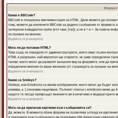
Формати
Какво е BBCode?
BBCode е специална имплементация на HTML. Дали можете да ползвате
това, можете да изключите BBCode за дадено съобщение от формата за
затворени в квадратни скоби (ето така: [таг]), а не в < и >. За повече
за пускане на мнение.
Върнете се в началото
Мога ли да ползвам HTML?
Това също се определя от администраторите, които имат пълен контро
HTML е разрешен, най-вероятно ще откриете, че само определени тагов
тагове, които могат да развалят външния вид на форумите, или да прич
определени мнения по ваше желание (от страницата за пускане на мне
Върнете се в началото
Какво са Smileys?
Smileys, или Emoticons са малки изображения, които могат да бъдат изп
усмивка, а :( означава нацупване. Пълният списък с emoticons може да б
защото те лесщо превръщат мнението ви в нечетимо и модераторите мо
Върнете се в началото
Мога ли да прилагам картинки към съобщенията си?
Да, можете. В момента обаче форума не позволява ъплоуд на картинките
я приложите към съобщението ви (например http://www.some-unknown-pla