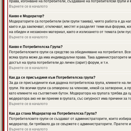
права, изгонване на потребители, създаване на потребителски групи и м
Върнете се в началото
Какво е Модератор?
Модераторите са потребители (или групи такива), чиято работа е да н
както и да заключват, отключват, местят и разделят теми във форума, к
на обиден и незаконен материал, както и излизането от темата (или пус
Върнете се в началото
Какво е Потребителска Група?
Потребителските групи са средство за обединяване на потребител. Всек
всяка група може да има индивидуални права. Така администраторите м
достъп на група потребители до личен (скрит) форум, и т.н.
Върнете се в началото
Как да се присъединя към Потребителска група?
За да се присъедините към дадена потребителска група, кликнете на л
групи. Не всички групи са
отворени
за членове, някой са затворени, а п
като кликнете на съответния бутон. Модератора на групата трябва да о
модератора ако не ви приеме в групата, със сигурност има причини за т
Върнете се в началото
Как да стана Модератор на Потребителска Група?
Потребителските групи се създават от администраторите, които избират
модератор, би трябвало да се свържете с администраторите. Пратете
Върнете се в началото