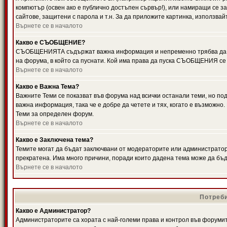
компютър (освен ако е публично достъпен сървър!), или намиращи се з
сайтове, защитени с парола и т.н. За да приложите картинка, използвай
Върнете се в началото
Какво е СЪОБЩЕНИЕ?
СЪОБЩЕНИЯТА съдържат важна информация и непременно трябва да ги
на форума, в който са пуснати. Кой има права да пуска СЪОБЩЕНИЯ се
Върнете се в началото
Какво е Важна Тема?
Важните Теми се показват във форума над всички останали теми, но 
важна информация, така че е добре да четете и тях, когато е възмож
Теми за определен форум.
Върнете се в началото
Какво е Заключена тема?
Темите могат да бъдат заключвани от модераторите или администратори
прекратена. Има много причини, поради които дадена тема може да бъ
Върнете се в началото
Потреби
Какво е Администратор?
Администраторите са хората с най-големи права и контрол във форумит