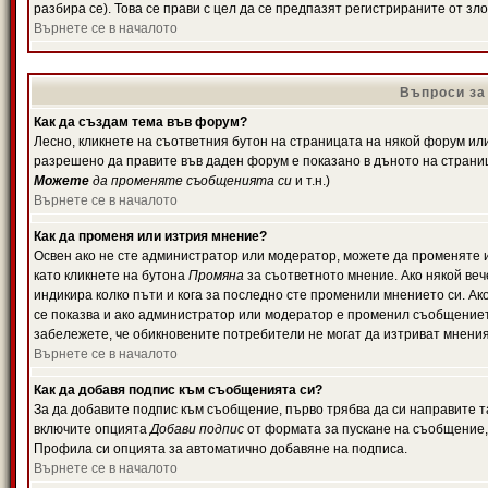
разбира се). Това се прави с цел да се предпазят регистрираните от з
Върнете се в началото
Въпроси за
Как да създам тема във форум?
Лесно, кликнете на съответния бутон на страницата на някой форум или 
разрешено да правите във даден форум е показано в дъното на страни
Можете
да променяте съобщенията си
и т.н.)
Върнете се в началото
Как да променя или изтрия мнение?
Освен ако не сте администратор или модератор, можете да променяте 
като кликнете на бутона
Промяна
за съответното мнение. Ако някой вече
индикира колко пъти и кога за последно сте променили мнението си. Ако 
се показва и ако администратор или модератор е променил съобщениет
забележете, че обикновените потребители не могат да изтриват мненият
Върнете се в началото
Как да добавя подпис към съобщенията си?
За да добавите подпис към съобщение, първо трябва да си направите т
включите опцията
Добави подпис
от формата за пускане на съобщение, 
Профила си опцията за автоматично добавяне на подписа.
Върнете се в началото