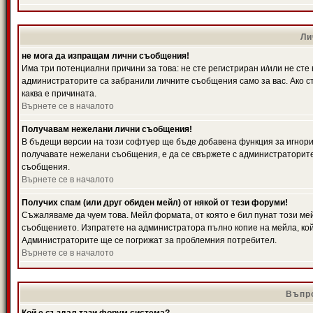
Ли
не мога да изпращам лични съобщения!
Има три потенциални причини за това: не сте регистриран и/или не ст
администраторите са забранили личните съобщения само за вас. Ако ст
каква е причината.
Върнете се в началото
Получавам нежелани лични съобщения!
В бъдещи версии на този софтуер ще бъде добавена функция за игнорира
получавате нежелани съобщения, е да се свържете с администраторите
съобщения.
Върнете се в началото
Получих спам (или друг обиден мейл) от някой от тези форуми!
Съжаляваме да чуем това. Мейл формата, от която е бил пунат този ме
съобщението. Изпратете на администратора пълно копие на мейла, кой
Администраторите ще се погрижат за проблемния потребител.
Върнете се в началото
Въпро