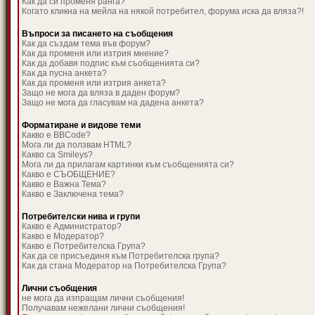
Как да си променя ранга?
Когато кликна на мейла на някой потребител, форума иска да вляза?!
Въпроси за писането на съобщения
Как да създам тема във форум?
Как да променя или изтрия мнение?
Как да добавя подпис към съобщенията си?
Как да пусна анкета?
Как да променя или изтрия анкета?
Защо не мога да вляза в даден форум?
Защо не мога да гласувам на дадена анкета?
Форматиране и видове теми
Какво е BBCode?
Мога ли да ползвам HTML?
Какво са Smileys?
Мога ли да прилагам картинки към съобщенията си?
Какво е СЪОБЩЕНИЕ?
Какво е Важна Тема?
Какво е Заключена тема?
Потребителски нива и групи
Какво е Администратор?
Какво е Модератор?
Какво е Потребителска Група?
Как да се присъединя към Потребителска група?
Как да стана Модератор на Потребителска Група?
Лични съобщения
не мога да изпращам лични съобщения!
Получавам нежелани лични съобщения!