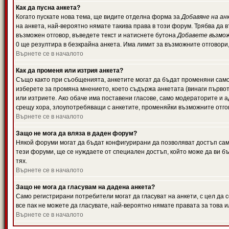
Как да пусна анкета?
Когато пускате нова тема, ще видите отделна форма за
Добавяне на ан
на анкета, най-вероятно нямате такива права в този форум. Трябва да 
възможен отговор, въведете текст и натиснете бутона
Добавете възмо
0 ще резултира в безкрайна анкета. Има лимит за възможните отговори
Върнете се в началото
Как да променя или изтрия анкета?
Също както при съобщенията, анкетите могат да бъдат променяни само 
изберете за промяна мнението, което съдържа анкетата (винаги първото
или изтриете. Ако обаче има поставени гласове, само модераторите и 
срещу хора, злоупотребяващи с анкетите, променяйки възможните отгов
Върнете се в началото
Защо не мога да вляза в даден форум?
Някой форуми могат да бъдат конфигурирани да позволяват достъп само 
тези форуми, ще се нуждаете от специален достъп, който може да ви 
тях.
Върнете се в началото
Защо не мога да гласувам на дадена анкета?
Само регистрирани потребители могат да гласуват на анкети, с цел да 
все пак не можете да гласувате, най-вероятно нямате правата за това и
Върнете се в началото