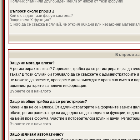
Получих спам (или друг обиден мейл) от някой от тези форуми!
Въпроси около phpBB 2
Кой е създал тази форум система?
Защо няма X функция?
С кого да се свържа в случай, че открия обидни или незаконни материа
Въпроси за
Защо не мога да вляза?
А регистрирахте ли се? Сериозно, трябва да се регистрирате, за да вле
така)? В този случай би трябвало да се свържете с администраторите и д
не можете да влезете, проверете дали въвеждате правилно името и паро
администраторите за повече информация.
Върнете се в началото
Защо въобще трябва да се регистрирам?
Може и да не се наложи. От администраторите на форумите зависи дали
обаче, регистрацията ще ви даде достъп до специални функции, недост
на мейл през форума, участие в потребителски групи и други. Регистра
Върнете се в началото
Защо излизам автоматично?