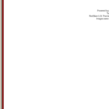
Powered by
Tr
RedSilver 1.01 Them
Images were