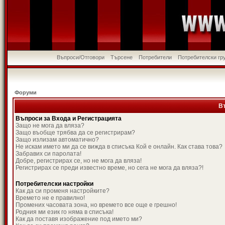
Въпроси/Отговори
Търсене
Потребители
Потребителски гр
Форуми
В
Въпроси за Входа и Регистрацията
Защо не мога да вляза?
Защо въобще трябва да се регистрирам?
Защо излизам автоматично?
Не искам името ми да се вижда в списъка Кой е онлайн. Как става това?
Забравих си паролата!
Добре, регистрирах се, но не мога да вляза!
Регистрирах се преди известно време, но сега не мога да вляза?!
Потребителски настройки
Как да си променя настройките?
Времето не е правилно!
Промених часовата зона, но времето все още е грешно!
Родния ми език го няма в списъка!
Как да поставя изображение под името ми?