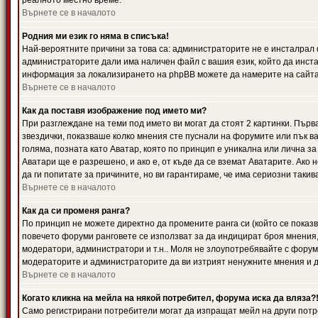
реалното местно време.
Върнете се в началото
Родния ми език го няма в списъка!
Най-вероятните причини за това са: администраторите не е инсталрал 
администраторите дали има наличен файл с вашия език, който да инста
информация за локализирането на phpBB можете да намерите на сайта 
Върнете се в началото
Как да поставя изображение под името ми?
При разглеждане на теми под името ви могат да стоят 2 картинки. Първ
звездички, показваше колко мнения сте пуснали на форумите или пък ва
голяма, позната като Аватар, която по принцип е уникална или лична 
Аватари ще е разрешено, и ако е, от къде да се вземат Аватарите. Ако
да ги попитате за причините, но ви гарантираме, че има сериозни такив
Върнете се в началото
Как да си променя ранга?
По принцип не можете директно да промените ранга си (който се показва
повечето форуми ранговете се използват за да индицират броя мнения,
модератори, администратори и т.н.. Моля не злоупотребявайте с форуми
модераторите и администраторите да ви изтрият ненужните мнения и да 
Върнете се в началото
Когато кликна на мейла на някой потребител, форума иска да вляза?
Само регистрирани потребители могат да изпращат мейл на други потр