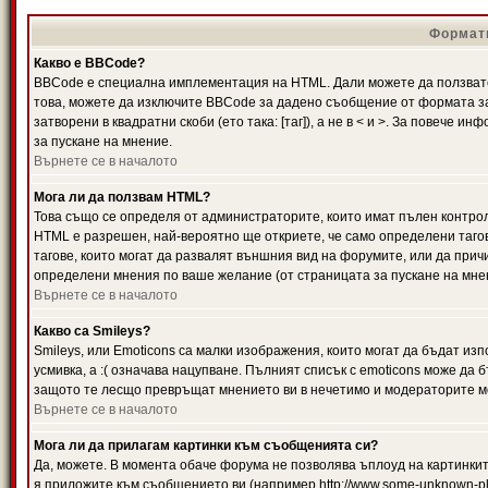
Формати
Какво е BBCode?
BBCode е специална имплементация на HTML. Дали можете да ползвате
това, можете да изключите BBCode за дадено съобщение от формата за
затворени в квадратни скоби (ето така: [таг]), а не в < и >. За повече
за пускане на мнение.
Върнете се в началото
Мога ли да ползвам HTML?
Това също се определя от администраторите, които имат пълен контро
HTML е разрешен, най-вероятно ще откриете, че само определени тагов
тагове, които могат да развалят външния вид на форумите, или да прич
определени мнения по ваше желание (от страницата за пускане на мне
Върнете се в началото
Какво са Smileys?
Smileys, или Emoticons са малки изображения, които могат да бъдат изп
усмивка, а :( означава нацупване. Пълният списък с emoticons може да б
защото те лесщо превръщат мнението ви в нечетимо и модераторите мо
Върнете се в началото
Мога ли да прилагам картинки към съобщенията си?
Да, можете. В момента обаче форума не позволява ъплоуд на картинките
я приложите към съобщението ви (например http://www.some-unknown-pla