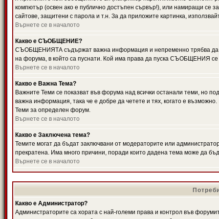
компютър (освен ако е публично достъпен сървър!), или намиращи се з
сайтове, защитени с парола и т.н. За да приложите картинка, използвай
Върнете се в началото
Какво е СЪОБЩЕНИЕ?
СЪОБЩЕНИЯТА съдържат важна информация и непременно трябва да ги
на форума, в който са пуснати. Кой има права да пуска СЪОБЩЕНИЯ се
Върнете се в началото
Какво е Важна Тема?
Важните Теми се показват във форума над всички останали теми, но 
важна информация, така че е добре да четете и тях, когато е възмож
Теми за определен форум.
Върнете се в началото
Какво е Заключена тема?
Темите могат да бъдат заключвани от модераторите или администратори
прекратена. Има много причини, поради които дадена тема може да бъ
Върнете се в началото
Потреби
Какво е Администратор?
Администраторите са хората с най-големи права и контрол във форумит