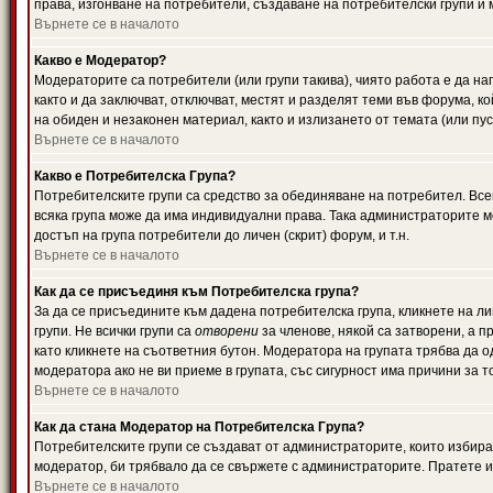
права, изгонване на потребители, създаване на потребителски групи и м
Върнете се в началото
Какво е Модератор?
Модераторите са потребители (или групи такива), чиято работа е да н
както и да заключват, отключват, местят и разделят теми във форума, к
на обиден и незаконен материал, както и излизането от темата (или пус
Върнете се в началото
Какво е Потребителска Група?
Потребителските групи са средство за обединяване на потребител. Всек
всяка група може да има индивидуални права. Така администраторите м
достъп на група потребители до личен (скрит) форум, и т.н.
Върнете се в началото
Как да се присъединя към Потребителска група?
За да се присъедините към дадена потребителска група, кликнете на л
групи. Не всички групи са
отворени
за членове, някой са затворени, а п
като кликнете на съответния бутон. Модератора на групата трябва да о
модератора ако не ви приеме в групата, със сигурност има причини за т
Върнете се в началото
Как да стана Модератор на Потребителска Група?
Потребителските групи се създават от администраторите, които избират
модератор, би трябвало да се свържете с администраторите. Пратете
Върнете се в началото