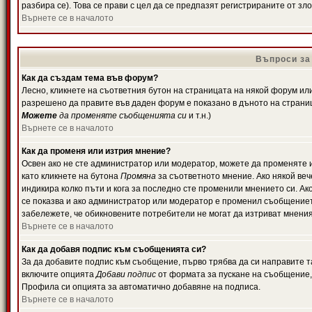
разбира се). Това се прави с цел да се предпазят регистрираните от з
Върнете се в началото
Въпроси за
Как да създам тема във форум?
Лесно, кликнете на съответния бутон на страницата на някой форум или 
разрешено да правите във даден форум е показано в дъното на страни
Можете
да променяте съобщенията си
и т.н.)
Върнете се в началото
Как да променя или изтрия мнение?
Освен ако не сте администратор или модератор, можете да променяте 
като кликнете на бутона
Промяна
за съответното мнение. Ако някой вече
индикира колко пъти и кога за последно сте променили мнението си. Ако 
се показва и ако администратор или модератор е променил съобщениет
забележете, че обикновените потребители не могат да изтриват мненият
Върнете се в началото
Как да добавя подпис към съобщенията си?
За да добавите подпис към съобщение, първо трябва да си направите т
включите опцията
Добави подпис
от формата за пускане на съобщение, 
Профила си опцията за автоматично добавяне на подписа.
Върнете се в началото