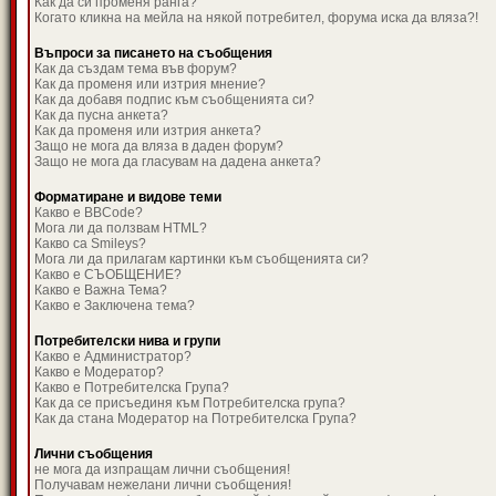
Как да си променя ранга?
Когато кликна на мейла на някой потребител, форума иска да вляза?!
Въпроси за писането на съобщения
Как да създам тема във форум?
Как да променя или изтрия мнение?
Как да добавя подпис към съобщенията си?
Как да пусна анкета?
Как да променя или изтрия анкета?
Защо не мога да вляза в даден форум?
Защо не мога да гласувам на дадена анкета?
Форматиране и видове теми
Какво е BBCode?
Мога ли да ползвам HTML?
Какво са Smileys?
Мога ли да прилагам картинки към съобщенията си?
Какво е СЪОБЩЕНИЕ?
Какво е Важна Тема?
Какво е Заключена тема?
Потребителски нива и групи
Какво е Администратор?
Какво е Модератор?
Какво е Потребителска Група?
Как да се присъединя към Потребителска група?
Как да стана Модератор на Потребителска Група?
Лични съобщения
не мога да изпращам лични съобщения!
Получавам нежелани лични съобщения!