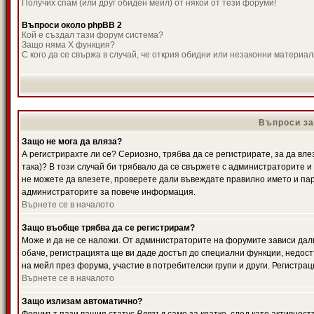
Получих спам (или друг обиден мейл) от някой от тези форуми!
Въпроси около phpBB 2
Кой е създал тази форум система?
Защо няма X функция?
С кого да се свържа в случай, че открия обидни или незаконни материа
Въпроси за
Защо не мога да вляза?
А регистрирахте ли се? Сериозно, трябва да се регистрирате, за да вле
така)? В този случай би трябвало да се свържете с администраторите и д
не можете да влезете, проверете дали въвеждате правилно името и паро
администраторите за повече информация.
Върнете се в началото
Защо въобще трябва да се регистрирам?
Може и да не се наложи. От администраторите на форумите зависи дали
обаче, регистрацията ще ви даде достъп до специални функции, недост
на мейл през форума, участие в потребителски групи и други. Регистра
Върнете се в началото
Защо излизам автоматично?