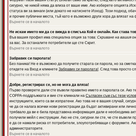
Форумът пази вашия статус
Влязъл
само за кратко, след като активност
сигурно, че никой няма да влиза от ваше име. Ако изберете опцията
Иск
статуса ви за винаги (или докато не натиснете Изход). Този подход, оба
и прочие публични места, тъй като е възможно други хора да влязат на
Върнете се в началото
Не искам името ми да се вижда в списъка Кой е онлайн. Как става то
Във вашия профил има специална опция за това:
Скриване на вашия о
за вас. За останалите потребители ще сте Скрит.
Върнете се в началото
Забравих си паролата!
Без паника! Не е възможно да получите старата си парола, но за сметка
отидете на Вход и кликнете
Забравих си паролата!
. След това просто с
Върнете се в началото
Добре, регистрирах се, но не мога да вляза!
Първо проверете дали сте въвели правилно името и паролата си. Ако те
COPPA-поддръжката и вие сте кликнали на
Съгласен съм със тези усло
инструкциите, които са ви изпратени. Ако това не е вашия случай, сигу
че да се налага всички нови регистрации да бъдат активирани или личн
трябвало да ви е била представена информация дали е необходима акти
получили мейл с инструкции. Ако не сте, сигурни ли сте, че сте въвели
е да се намали риска от потребители, злоупотребяващи с форумите. Ако
администраторите.
Върнете се в началото