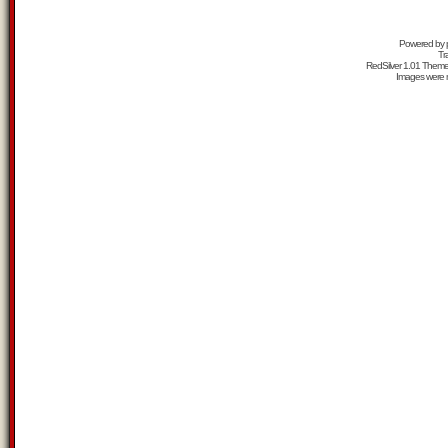
Powered by
Tr
RedSilver 1.01 Them
Images were