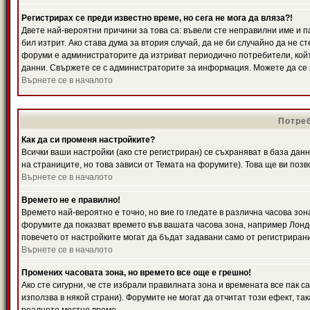
Регистрирах се преди известно време, но сега не мога да вляза?!
Двете най-вероятни причини за това са: въвели сте неправилни име и п
бил изтрит. Ако става дума за втория случай, да не би случайно да не
форуми е администраторите да изтриват периодично потребители, койт
данни. Свържете се с администраторите за информация. Можете да се р
Върнете се в началото
Потреб
Как да си променя настройките?
Всички ваши настройки (ако сте регистриран) се съхраняват в база данн
на страниците, но това зависи от Темата на форумите). Това ще ви поз
Върнете се в началото
Времето не е правилно!
Времето най-вероятно е точно, но вие го гледате в различна часова зон
форумите да показват времето във вашата часова зона, например Лондо
повечето от настройките могат да бъдат задавани само от регистрирани 
Върнете се в началото
Промених часовата зона, но времето все още е грешно!
Ако сте сигурни, че сте избрали правилната зона и времената все пак с
използва в някой страни). Форумите не могат да отчитат този ефект, та