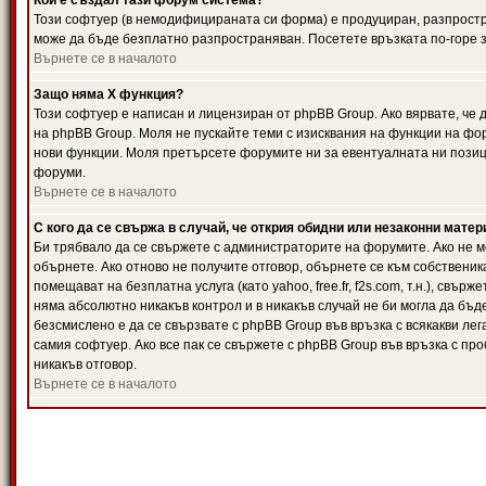
Кой е създал тази форум система?
Този софтуер (в немодифицираната си форма) е продуциран, разпрост
може да бъде безплатно разпространяван. Посетете връзката по-горе з
Върнете се в началото
Защо няма X функция?
Този софтуер е написан и лицензиран от phpBB Group. Ако вярвате, че
на phpBB Group. Моля не пускайте теми с изисквания на функции на фор
нови функции. Моля претърсете форумите ни за евентуалната ни позиц
форуми.
Върнете се в началото
С кого да се свържа в случай, че открия обидни или незаконни мате
Би трябвало да се свържете с администраторите на форумите. Ако не мо
обърнете. Ако отново не получите отговор, обърнете се към собственика
помещават на безплатна услуга (като yahoo, free.fr, f2s.com, т.н.), свъ
няма абсолютно никакъв контрол и в никакъв случай не би могла да бъд
безсмислено е да се свързвате с phpBB Group във връзка с всякакви лег
самия софтуер. Ако все пак се свържете с phpBB Group във връзка с пр
никакъв отговор.
Върнете се в началото