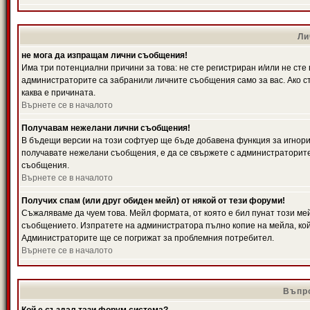
Ли
не мога да изпращам лични съобщения!
Има три потенциални причини за това: не сте регистриран и/или не ст
администраторите са забранили личните съобщения само за вас. Ако ст
каква е причината.
Върнете се в началото
Получавам нежелани лични съобщения!
В бъдещи версии на този софтуер ще бъде добавена функция за игнорира
получавате нежелани съобщения, е да се свържете с администраторите
съобщения.
Върнете се в началото
Получих спам (или друг обиден мейл) от някой от тези форуми!
Съжаляваме да чуем това. Мейл формата, от която е бил пунат този ме
съобщението. Изпратете на администратора пълно копие на мейла, кой
Администраторите ще се погрижат за проблемния потребител.
Върнете се в началото
Въпро