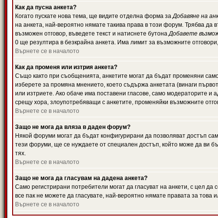
Как да пусна анкета?
Когато пускате нова тема, ще видите отделна форма за
Добавяне на ан
на анкета, най-вероятно нямате такива права в този форум. Трябва да 
възможен отговор, въведете текст и натиснете бутона
Добавете възмо
0 ще резултира в безкрайна анкета. Има лимит за възможните отговори
Върнете се в началото
Как да променя или изтрия анкета?
Също както при съобщенията, анкетите могат да бъдат променяни само 
изберете за промяна мнението, което съдържа анкетата (винаги първото
или изтриете. Ако обаче има поставени гласове, само модераторите и 
срещу хора, злоупотребяващи с анкетите, променяйки възможните отгов
Върнете се в началото
Защо не мога да вляза в даден форум?
Някой форуми могат да бъдат конфигурирани да позволяват достъп само 
тези форуми, ще се нуждаете от специален достъп, който може да ви 
тях.
Върнете се в началото
Защо не мога да гласувам на дадена анкета?
Само регистрирани потребители могат да гласуват на анкети, с цел да 
все пак не можете да гласувате, най-вероятно нямате правата за това и
Върнете се в началото